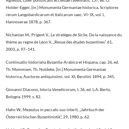
Agnellus, Liber pontificalis ecclesiae ravennatis, 137, ed. O.
Holder-Egger, [in:] Monumenta Germaniae historica, Scriptores
rerum Langobardicarum et Italicarum saec. VI–IX, vol. I,
Hannoverae 1878, p. 367.
Nichanian M., Prigent V., Le stratèges de Sicile. De la naissance du
thème au regne de Léon V, „Revue des études byzantines” 61,
2003, p. 97–141.
Continuatio Isidoriana Byzantia-Arabica et Hispana, cap. 26, ed.
Th. Mommsen, Th. Noldeke, [in:] Monumenta Germaniae
historica, Auctores antiquissimi, vol. XI, Berolini 1894, p. 345.
Giovanni Diacono, Istoria Veneticorum, I, 36, ed. L.A. Berto,
Bologna 1999, s. 82.
Hahn W., Mezezius in peccato suo interit, „Jahrbuch der
Österreichischen Byzantinistik”, 29, 1980, p. 62.