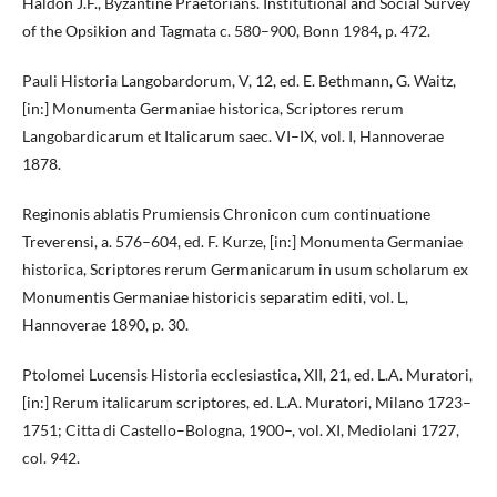
Haldon J.F., Byzantine Praetorians. Institutional and Social Survey
of the Opsikion and Tagmata c. 580–900, Bonn 1984, p. 472.
Pauli Historia Langobardorum, V, 12, ed. E. Bethmann, G. Waitz,
[in:] Monumenta Germaniae historica, Scriptores rerum
Langobardicarum et Italicarum saec. VI–IX, vol. I, Hannoverae
1878.
Reginonis ablatis Prumiensis Chronicon cum continuatione
Treverensi, a. 576–604, ed. F. Kurze, [in:] Monumenta Germaniae
historica, Scriptores rerum Germanicarum in usum scholarum ex
Monumentis Germaniae historicis separatim editi, vol. L,
Hannoverae 1890, p. 30.
Ptolomei Lucensis Historia ecclesiastica, XII, 21, ed. L.A. Muratori,
[in:] Rerum italicarum scriptores, ed. L.A. Muratori, Milano 1723–
1751; Citta di Castello–Bologna, 1900–, vol. XI, Mediolani 1727,
col. 942.