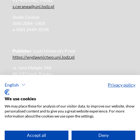
91–433 Łódź, Polska
s.ceranea@uni.lodz.pl
Studia Ceranea
ISSN 2084–140X
e-ISSN 2449–8378
Publisher
: Lodz University Press
https://wydawnictwo.uni.lodz.pl
ul. Jana Matejki 34A
90-237 Łódź, Polska
Tel.: 42 235 01 65, fax: 42 66 55 86
English
Privacy policy
Publisher's office: journals@uni.lodz.pl
We use cookies
We may place these for analysis of our visitor data, to improve our website, show
The electronic version of the journal is fully available on
personalised content and to give you a great website experience. For more
the website in Open Access:
information about the cookies we use open the settings.
https://czasopisma.uni.lodz.pl/sceranea/issue/archive
Paid subscription for print version only. For further
information, please contact:
ksiegarnia@uni.lodz.pl
Accept all
Deny