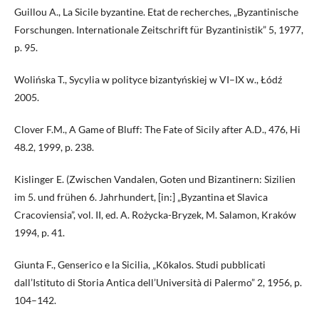
Guillou A., La Sicile byzantine. Etat de recherches, „Byzantinische
Forschungen. Internationale Zeitschrift für Byzantinistik” 5, 1977,
p. 95.
Wolińska T., Sycylia w polityce bizantyńskiej w VI–IX w., Łódź
2005.
Clover F.M., A Game of Bluff: The Fate of Sicily after A.D., 476, Hi
48.2, 1999, p. 238.
Kislinger E. (Zwischen Vandalen, Goten und Bizantinern: Sizilien
im 5. und frühen 6. Jahrhundert, [in:] „Byzantina et Slavica
Cracoviensia”, vol. II, ed. A. Rożycka-Bryzek, M. Salamon, Kraków
1994, p. 41.
Giunta F., Genserico e la Sicilia, „Kōkalos. Studi pubblicati
dall’Istituto di Storia Antica dell’Università di Palermo” 2, 1956, p.
104–142.