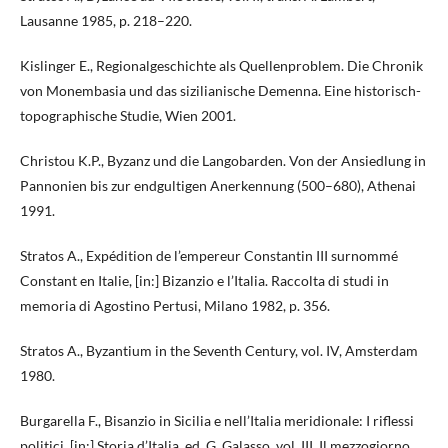
Lausanne 1985, p. 218–220.
Kislinger E., Regionalgeschichte als Quellenproblem. Die Chronik
von Monembasia und das sizilianische Demenna. Eine historisch-
topographische Studie, Wien 2001.
Christou K.P., Byzanz und die Langobarden. Von der Ansiedlung in
Pannonien bis zur endgultigen Anerkennung (500–680), Athenai
1991.
Stratos A., Expédition de l’empereur Constantin III surnommé
Constant en Italie, [in:] Bizanzio e l’Italia. Raccolta di studi in
memoria di Agostino Pertusi, Milano 1982, p. 356.
Stratos A., Byzantium in the Seventh Century, vol. IV, Amsterdam
1980.
Burgarella F., Bisanzio in Sicilia e nell’Italia meridionale: I riflessi
politici, [in:] Storia d’Italia, ed. G. Galasso, vol. III, Il mezzogiorno