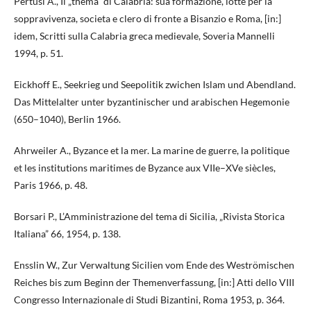
Pertusi A., Il „thema” di Calabria: sua formazione, lotte per la
soppravivenza, societa e clero di fronte a Bisanzio e Roma, [in:]
idem, Scritti sulla Calabria greca medievale, Soveria Mannelli
1994, p. 51.
Eickhoff E., Seekrieg und Seepolitik zwichen Islam und Abendland.
Das Mittelalter unter byzantinischer und arabischen Hegemonie
(650–1040), Berlin 1966.
Ahrweiler A., Byzance et la mer. La marine de guerre, la politique
et les institutions maritimes de Byzance aux VIIe–XVe siècles,
Paris 1966, p. 48.
Borsari P., L’Amministrazione del tema di Sicilia, „Rivista Storica
Italiana” 66, 1954, p. 138.
Ensslin W., Zur Verwaltung Sicilien vom Ende des Weströmischen
Reiches bis zum Beginn der Themenverfassung, [in:] Atti dello VIII
Congresso Internazionale di Studi Bizantini, Roma 1953, p. 364.