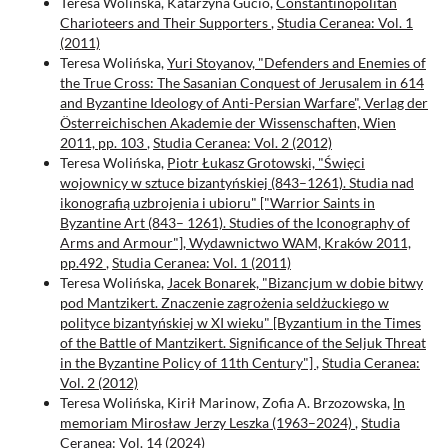
Teresa Wolińska, Katarzyna Gucio,
Constantinopolitan
Charioteers and Their Supporters
,
Studia Ceranea: Vol. 1
(2011)
Teresa Wolińska,
Yuri Stoyanov, "Defenders and Enemies of
the True Cross: The Sasanian Conquest of Jerusalem in 614
and Byzantine Ideology of Anti-Persian Warfare", Verlag der
Österreichischen Akademie der Wissenschaften, Wien
2011, pp. 103
,
Studia Ceranea: Vol. 2 (2012)
Teresa Wolińska,
Piotr Łukasz Grotowski, "Święci
wojownicy w sztuce bizantyńskiej (843–1261). Studia nad
ikonografią uzbrojenia i ubioru" ["Warrior Saints in
Byzantine Art (843– 1261). Studies of the Iconography of
Arms and Armour"], Wydawnictwo WAM, Kraków 2011,
pp.492
,
Studia Ceranea: Vol. 1 (2011)
Teresa Wolińska,
Jacek Bonarek, "Bizancjum w dobie bitwy
pod Mantzikert. Znaczenie zagrożenia seldżuckiego w
polityce bizantyńskiej w XI wieku" [Byzantium in the Times
of the Battle of Mantzikert. Significance of the Seljuk Threat
in the Byzantine Policy of 11th Century"]
,
Studia Ceranea:
Vol. 2 (2012)
Teresa Wolińska, Kirił Marinow, Zofia A. Brzozowska,
In
memoriam Mirosław Jerzy Leszka (1963–2024)
,
Studia
Ceranea: Vol. 14 (2024)