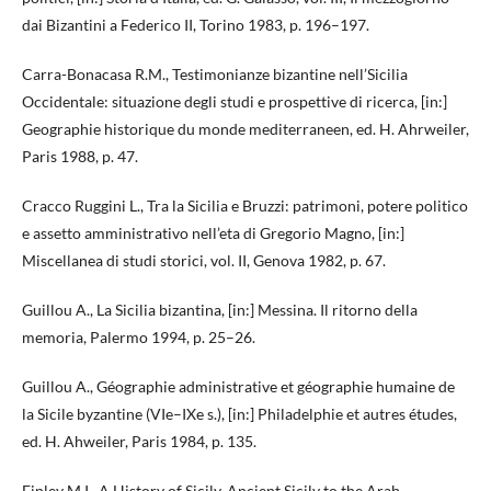
dai Bizantini a Federico II, Torino 1983, p. 196–197.
Carra-Bonacasa R.M., Testimonianze bizantine nell’Sicilia
Occidentale: situazione degli studi e prospettive di ricerca, [in:]
Geographie historique du monde mediterraneen, ed. H. Ahrweiler,
Paris 1988, p. 47.
Cracco Ruggini L., Tra la Sicilia e Bruzzi: patrimoni, potere politico
e assetto amministrativo nell’eta di Gregorio Magno, [in:]
Miscellanea di studi storici, vol. II, Genova 1982, p. 67.
Guillou A., La Sicilia bizantina, [in:] Messina. Il ritorno della
memoria, Palermo 1994, p. 25–26.
Guillou A., Géographie administrative et géographie humaine de
la Sicile byzantine (VIe–IXe s.), [in:] Philadelphie et autres études,
ed. H. Ahweiler, Paris 1984, p. 135.
Finley M.I., A History of Sicily. Ancient Sicily to the Arab