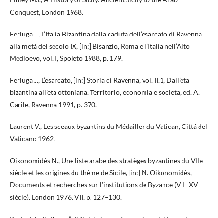
Conquest, London 1968.
Ferluga J., L’Italia Bizantina dalla caduta dell’esarcato di Ravenna
alla metà del secolo IX, [in:] Bisanzio, Roma e l’Italia nell’Alto
Medioevo, vol. I, Spoleto 1988, p. 179.
Ferluga J., L’esarcato, [in:] Storia di Ravenna, vol. II.1, Dall’eta
bizantina all’eta ottoniana. Territorio, economia e societa, ed. A.
Carile, Ravenna 1991, p. 370.
Laurent V., Les sceaux byzantins du Médailler du Vatican, Cittá del
Vaticano 1962.
Oikonomidès N., Une liste arabe des stratèges byzantines du VIIe
siècle et les origines du thème de Sicile, [in:] N. Oikonomidès,
Documents et recherches sur l’institutions de Byzance (VII–XV
siècle), London 1976, VII, p. 127–130.