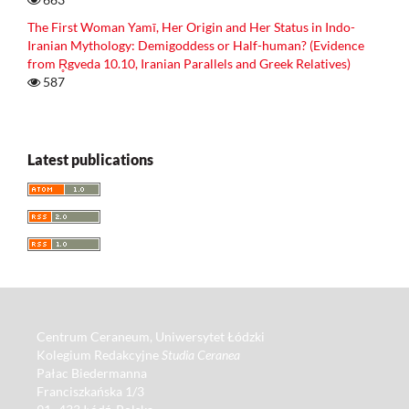
The First Woman Yamī, Her Origin and Her Status in Indo-
Iranian Mythology: Demigoddess or Half-human? (Evidence
from R̥gveda 10.10, Iranian Parallels and Greek Relatives)
587
Latest publications
Centrum Ceraneum, Uniwersytet Łódzki
Kolegium Redakcyjne
Studia Ceranea
Pałac Biedermanna
Franciszkańska 1/3