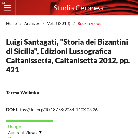
Studia Ceranea
Home
/
Archives
/
Vol. 3 (2013)
/
Book reviews
Luigi Santagati, "Storia dei Bizantini
di Sicilia", Edizioni Lussografica
Caltanissetta, Caltanisetta 2012, pp.
421
Teresa Wolińska
DOI:
https://doi.org/10.18778/2084-140X.03.26
Usage
Abstract Views:
7