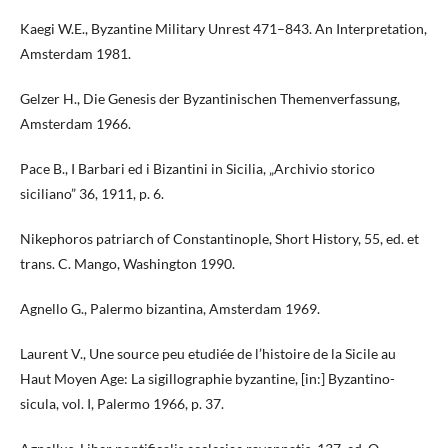
Kaegi W.E., Byzantine Military Unrest 471–843. An Interpretation,
Amsterdam 1981.
Gelzer H., Die Genesis der Byzantinischen Themenverfassung,
Amsterdam 1966.
Pace B., I Barbari ed i Bizantini in Sicilia, „Archivio storico
siciliano” 36, 1911, p. 6.
Nikephoros patriarch of Constantinople, Short History, 55, ed. et
trans. C. Mango, Washington 1990.
Agnello G., Palermo bizantina, Amsterdam 1969.
Laurent V., Une source peu etudiée de l’histoire de la Sicile au
Haut Moyen Age: La sigillographie byzantine, [in:] Byzantino-
sicula, vol. I, Palermo 1966, p. 37.