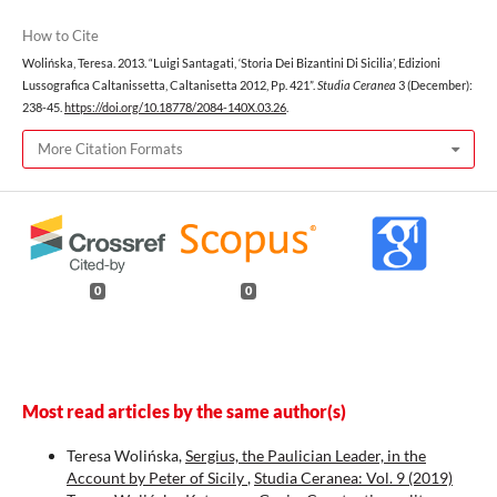
How to Cite
Wolińska, Teresa. 2013. “Luigi Santagati, ‘Storia Dei Bizantini Di Sicilia’, Edizioni
Lussografica Caltanissetta, Caltanisetta 2012, Pp. 421”.
Studia Ceranea
3 (December):
238-45.
https://doi.org/10.18778/2084-140X.03.26
.
More Citation Formats
0
0
Most read articles by the same author(s)
Teresa Wolińska,
Sergius, the Paulician Leader, in the
Account by Peter of Sicily
,
Studia Ceranea: Vol. 9 (2019)