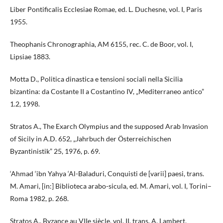
Liber Pontificalis Ecclesiae Romae, ed. L. Duchesne, vol. I, Paris
1955.
Theophanis Chronographia, AM 6155, rec. C. de Boor, vol. I,
Lipsiae 1883.
Motta D., Politica dinastica e tensioni sociali nella Sicilia
bizantina: da Costante II a Costantino IV, „Mediterraneo antico”
1.2, 1998.
Stratos A., The Exarch Olympius and the supposed Arab Invasion
of Sicily in A.D. 652, „Jahrbuch der Österreichischen
Byzantinistik” 25, 1976, p. 69.
‘Ahmad ‘ibn Yahya ‘Al-Baladuri, Conquisti de [varii] paesi, trans.
M. Amari, [in:] Biblioteca arabo-sicula, ed. M. Amari, vol. I, Torini–
Roma 1982, p. 268.
Stratos A., Byzance au VIIe siècle, vol. II, trans. A. Lambert,