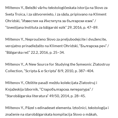
Miltenov Y., Beležki vărhu tekstologičeskata istorija na Slovo za
Sveta Troica, i za sătvorenieto, i za săda, pripisvano na Kliment
Ohridski, “Известия на Института за български език” /
“Izvestijana Instituta za bălgarski ezik” 29, 2016, p. 47–89.
Miltenov Y., Neproučeno Slovo za preljubodejcite i dvužencite,
verojatno prinadležašto na Kliment Ohridski, “Българска реч” /
“Bălgarska reč” 22.2, 2016, p. 25–34.
Miltenov Y., A New Source for Studying the Symeonic Zlatostruy
Collection, “Scripta & e-Scripta” 8/9, 2010, p. 387–404.
Miltenov Y., Obštite pasaži meždu kolekcijata Zlatostruj i
Knjažeskija Izbornik, “Старобългарска литература” /
“Starobălgarska literatura” 49/50, 2014, p. 28–45.
Miltenov Y., Păzel s edinadeset elementa. Iztočnici, tekstologija i
značenie na starobălgarskata kompilacija Slovo o măkah,