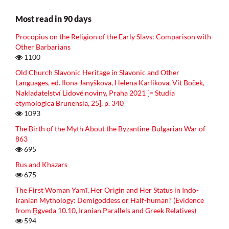
Most read in 90 days
Procopius on the Religion of the Early Slavs: Comparison with
Other Barbarians
1100
Old Church Slavonic Heritage in Slavonic and Other
Languages, ed. Ilona Janyškova, Helena Karlikova, Vit Boček,
Nakladatelství Lidové noviny, Praha 2021 [= Studia
etymologica Brunensia, 25], p. 340
1093
The Birth of the Myth About the Byzantine-Bulgarian War of
863
695
Rus and Khazars
675
The First Woman Yamī, Her Origin and Her Status in Indo-
Iranian Mythology: Demigoddess or Half-human? (Evidence
from R̥gveda 10.10, Iranian Parallels and Greek Relatives)
594