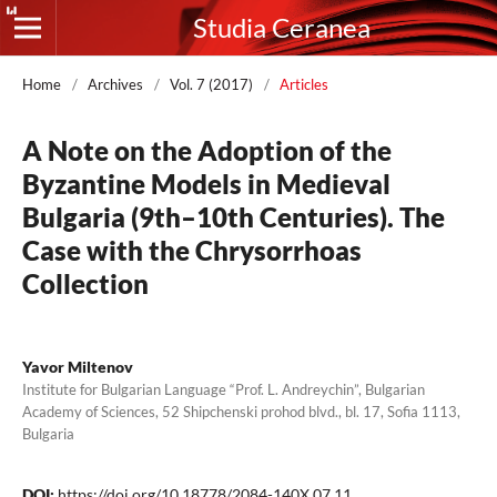
Studia Ceranea
Home
/
Archives
/
Vol. 7 (2017)
/
Articles
A Note on the Adoption of the
Byzantine Models in Medieval
Bulgaria (9th–10th Centuries). The
Case with the Chrysorrhoas
Collection
Yavor Miltenov
Institute for Bulgarian Language “Prof. L. Andreychin”, Bulgarian
Academy of Sciences, 52 Shipchenski prohod blvd., bl. 17, Sofia 1113,
Bulgaria
DOI:
https://doi.org/10.18778/2084-140X.07.11