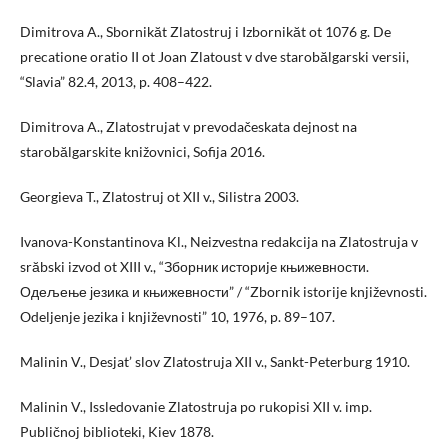
Dimitrova A., Sbornikăt Zlatostruj i Izbornikăt ot 1076 g. De
precatione oratio II ot Joan Zlatoust v dve starobălgarski versii,
“Slavia” 82.4, 2013, p. 408–422.
Dimitrova A., Zlatostrujat v prevodačeskata dejnost na
starobălgarskite knižovnici, Sofija 2016.
Georgieva T., Zlatostruj ot XII v., Silistra 2003.
Ivanova-Konstantinova Kl., Neizvestna redakcija na Zlatostruja v
srăbski izvod ot XIII v., “Зборник историje књижевности.
Одељење језика и књижевности” / “Zbornik istorije književnosti.
Odeljenje jezika i književnosti” 10, 1976, p. 89–107.
Malinin V., Desjat’ slov Zlatostruja XII v., Sankt-Peterburg 1910.
Malinin V., Issledovanie Zlatostruja po rukopisi XII v. imp.
Publičnoj biblioteki, Kiev 1878.