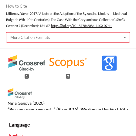
How to Cite
Miltenov, Yavor. 2017. “A Note on the Adoption of the Byzantine Models in Medieval
Bulgaria (9th–10th Centuries). The Case With the Chrysorrhoas Collection”.
Studia
Ceranea
7 (December): 161-67.
https://doi.org/10.18778/2084-140X.07.11
.
More Citation Formats
1
2
Nina Gagova
(2020)
“Per me reges regnant...” (Prov. 8:15): Wisdom in the First Vita
of St. Simeon of Serbia.
Slavia Meridionalis, 20.
10.11649/sm.2192
Language
English