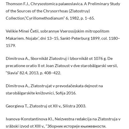
Thomson F.J., Chrysostomica palaeoslavica. A Preliminary Study
of the Sources of the Chrysorrhoas (Zlatostruy)
Collection,“Cyrillomethodianum” 6, 1982, p. 1–65.
Velikie Minei Četii, sobrannye Vserossijskim mitropolitom
Makariem. Nojabr’, dni 13–15, Sankt-Peterburg 1899, col. 1180–
1579.
Dimitrova A., Sbornikăt Zlatostruj i Izbornikăt ot 1076 g. De
precatione oratio II ot Joan Zlatoust v dve starobălgarski versii,
“Slavia” 82.4, 2013, p. 408–422.
Dimitrova A., Zlatostrujat v prevodačeskata dejnost na
starobălgarskite knižovnici, Sofija 2016.
Georgieva T., Zlatostruj ot XII v., Silistra 2003.
Ivanova-Konstantinova Kl., Neizvestna redakcija na Zlatostruja v
srăbski izvod ot XIII v., “Зборник историje књижевности.