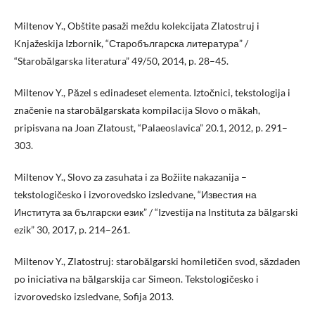
Miltenov Y., Obštite pasaži meždu kolekcijata Zlatostruj i
Knjažeskija Izbornik, “Старобългарска литература” /
“Starobălgarska literatura” 49/50, 2014, p. 28–45.
Miltenov Y., Păzel s edinadeset elementa. Iztočnici, tekstologija i
značenie na starobălgarskata kompilacija Slovo o măkah,
pripisvana na Joan Zlatoust, “Palaeoslavica” 20.1, 2012, p. 291–
303.
Miltenov Y., Slovo za zasuhata i za Božiite nakazanija –
tekstologičesko i izvorovedsko izsledvane, “Известия на
Института за български език” / “Izvestija na Instituta za bălgarski
ezik” 30, 2017, p. 214–261.
Miltenov Y., Zlatostruj: starobălgarski homiletičen svod, săzdaden
po iniciativa na bălgarskija car Simeon. Tekstologičesko i
izvorovedsko izsledvane, Sofija 2013.