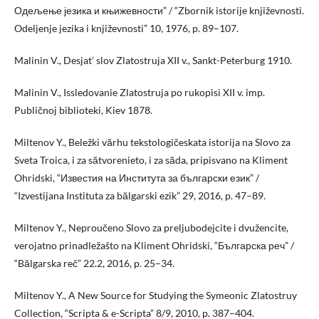
Одељење језика и књижевности” / “Zbornik istorije književnosti.
Odeljenje jezika i književnosti” 10, 1976, p. 89–107.
Malinin V., Desjat’ slov Zlatostruja XII v., Sankt-Peterburg 1910.
Malinin V., Issledovanie Zlatostruja po rukopisi XII v. imp.
Publičnoj biblioteki, Kiev 1878.
Miltenov Y., Beležki vărhu tekstologičeskata istorija na Slovo za
Sveta Troica, i za sătvorenieto, i za săda, pripisvano na Kliment
Ohridski, “Известия на Института за български език” /
“Izvestijana Instituta za bălgarski ezik” 29, 2016, p. 47–89.
Miltenov Y., Neproučeno Slovo za preljubodejcite i dvužencite,
verojatno prinadležašto na Kliment Ohridski, “Българска реч” /
“Bălgarska reč” 22.2, 2016, p. 25–34.
Miltenov Y., A New Source for Studying the Symeonic Zlatostruy
Collection, “Scripta & e-Scripta” 8/9, 2010, p. 387–404.