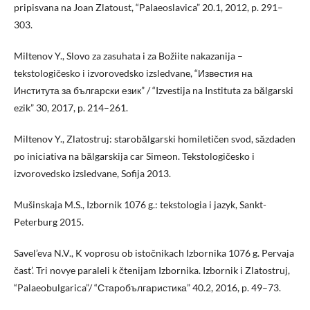
pripisvana na Joan Zlatoust, “Palaeoslavica” 20.1, 2012, p. 291–
303.
Miltenov Y., Slovo za zasuhata i za Božiite nakazanija –
tekstologičesko i izvorovedsko izsledvane, “Известия на
Института за български език” / “Izvestija na Instituta za bălgarski
ezik” 30, 2017, p. 214–261.
Miltenov Y., Zlatostruj: starobălgarski homiletičen svod, săzdaden
po iniciativa na bălgarskija car Simeon. Tekstologičesko i
izvorovedsko izsledvane, Sofija 2013.
Mušinskaja M.S., Izbornik 1076 g.: tekstologia i jazyk, Sankt-
Peterburg 2015.
Savel’eva N.V., K voprosu ob istočnikach Izbornika 1076 g. Pervaja
čast’. Tri novye paraleli k čtenijam Izbornika. Izbornik i Zlatostruj,
“Palaeobulgarica”/ “Старобългаристика” 40.2, 2016, p. 49–73.