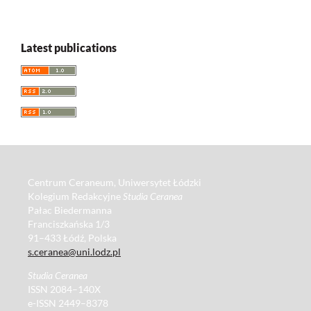
Latest publications
Centrum Ceraneum, Uniwersytet Łódzki
Kolegium Redakcyjne
Studia Ceranea
Pałac Biedermanna
Franciszkańska 1/3
91–433 Łódź, Polska
s.ceranea@uni.lodz.pl
Studia Ceranea
ISSN 2084–140X
e-ISSN 2449–8378