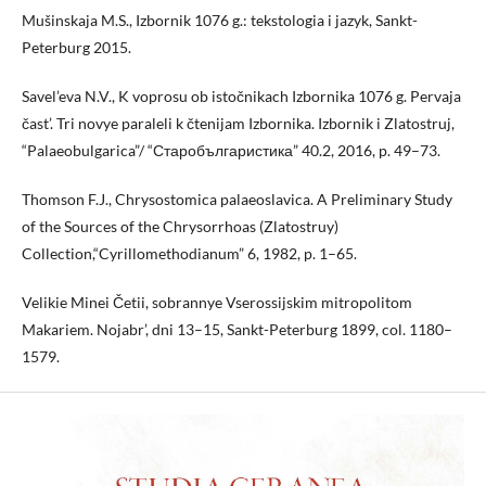
Mušinskaja M.S., Izbornik 1076 g.: tekstologia i jazyk, Sankt-
Peterburg 2015.
Savel’eva N.V., K voprosu ob istočnikach Izbornika 1076 g. Pervaja
čast’. Tri novye paraleli k čtenijam Izbornika. Izbornik i Zlatostruj,
“Palaeobulgarica”/ “Старобългаристика” 40.2, 2016, p. 49–73.
Thomson F.J., Chrysostomica palaeoslavica. A Preliminary Study
of the Sources of the Chrysorrhoas (Zlatostruy)
Collection,“Cyrillomethodianum” 6, 1982, p. 1–65.
Velikie Minei Četii, sobrannye Vserossijskim mitropolitom
Makariem. Nojabr’, dni 13–15, Sankt-Peterburg 1899, col. 1180–
1579.