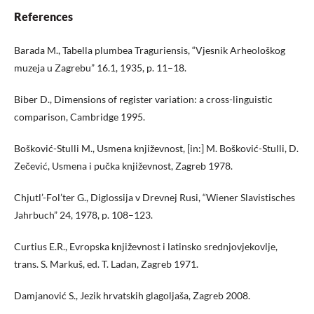
References
Barada M., Tabella plumbea Traguriensis, “Vjesnik Arheološkog
muzeja u Zagrebu” 16.1, 1935, p. 11–18.
Biber D., Dimensions of register variation: a cross-linguistic
comparison, Cambridge 1995.
Bošković-Stulli M., Usmena književnost, [in:] M. Bošković-Stulli, D.
Zečević, Usmena i pučka književnost, Zagreb 1978.
Chjutl’-Fol’ter G., Diglossija v Drevnej Rusi, “Wiener Slavistisches
Jahrbuch” 24, 1978, p. 108–123.
Curtius E.R., Evropska književnost i latinsko srednjovjekovlje,
trans. S. Markuš, ed. T. Ladan, Zagreb 1971.
Damjanović S., Jezik hrvatskih glagoljaša, Zagreb 2008.