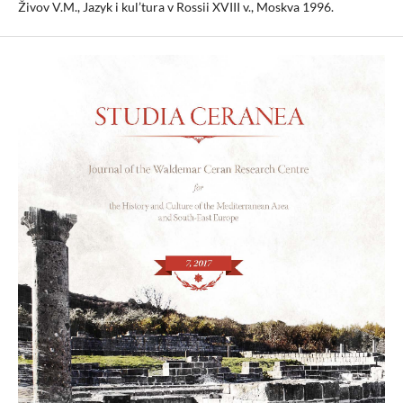
Živov V.M., Jazyk i kul’tura v Rossii XVIII v., Moskva 1996.