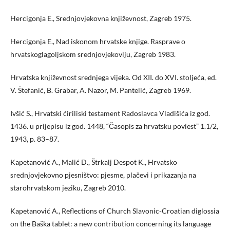
Hercigonja E., Srednjovjekovna književnost, Zagreb 1975.
Hercigonja E., Nad iskonom hrvatske knjige. Rasprave o
hrvatskoglagoljskom srednjovjekovlju, Zagreb 1983.
Hrvatska književnost srednjega vijeka. Od XII. do XVI. stoljeća, ed.
V. Štefanić, B. Grabar, A. Nazor, M. Pantelić, Zagreb 1969.
Ivšić S., Hrvatski ćiriliski testament Radoslavca Vladišića iz god.
1436. u prijepisu iz god. 1448, “Časopis za hrvatsku poviest” 1.1/2,
1943, p. 83–87.
Kapetanović A., Malić D., Štrkalj Despot K., Hrvatsko
srednjovjekovno pjesništvo: pjesme, plačevi i prikazanja na
starohrvatskom jeziku, Zagreb 2010.
Kapetanović A., Reflections of Church Slavonic-Croatian diglossia
on the Baška tablet: a new contribution concerning its language