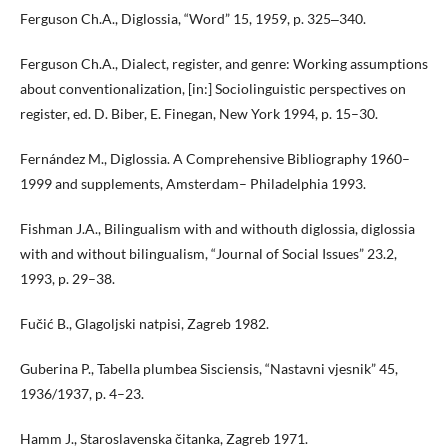
Ferguson Ch.A., Diglossia, “Word” 15, 1959, p. 325‒340.
Ferguson Ch.A., Dialect, register, and genre: Working assumptions
about conventionalization, [in:] Sociolinguistic perspectives on
register, ed. D. Biber, E. Finegan, New York 1994, p. 15–30.
Fernández M., Diglossia. A Comprehensive Bibliography 1960–
1999 and supplements, Amsterdam– Philadelphia 1993.
Fishman J.A., Bilingualism with and withouth diglossia, diglossia
with and without bilingualism, “Journal of Social Issues” 23.2,
1993, p. 29–38.
Fučić B., Glagoljski natpisi, Zagreb 1982.
Guberina P., Tabella plumbea Sisciensis, “Nastavni vjesnik” 45,
1936/1937, p. 4–23.
Hamm J., Staroslavenska čitanka, Zagreb 1971.