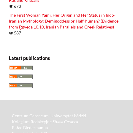
Rus and Khazars
673
The First Woman Yamī, Her Origin and Her Status in Indo-
Iranian Mythology: Demigoddess or Half-human? (Evidence
from R̥gveda 10.10, Iranian Parallels and Greek Relatives)
587
Latest publications
Centrum Ceraneum, Uniwersytet Łódzki
Kolegium Redakcyjne
Studia Ceranea
Pałac Biedermanna