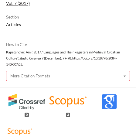
Vol. 7 (2017)
Section
Articles
How to Cite
Kapetanović, Amir. 2017. “Languages and Their Registers in Medieval Croatian
Culture”.
Studia Ceranea
7 (December): 79-98.
https://doi.org/10.18778/2084-
140X.07.05
.
More Citation Formats
0
3