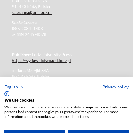
Franciszkańska 1/3
91–433 Łódź, Polska
s.ceranea@uni.lodz.pl
Studia Ceranea
ISSN 2084–140X
e-ISSN 2449–8378
Publisher
: Lodz University Press
https://wydawnictwo.uni.lodz.pl
ul. Jana Matejki 34A
90-237 Łódź, Polska
Tel.: 42 235 01 65, fax: 42 66 55 86
English
Privacy policy
Publisher's office: journals@uni.lodz.pl
We use cookies
We may place these for analysis of our visitor data, to improve our website, show
The electronic version of the journal is fully available on
personalised content and to give you a great website experience. For more
the website in Open Access:
information about the cookies we use open the settings.
https://czasopisma.uni.lodz.pl/sceranea/issue/archive
Paid subscription for print version only. For further
information, please contact:
ksiegarnia@uni.lodz.pl