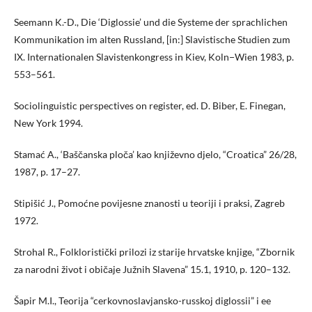
Seemann K.-D., Die ‘Diglossie’ und die Systeme der sprachlichen
Kommunikation im alten Russland, [in:] Slavistische Studien zum
IX. Internationalen Slavistenkongress in Kiev, Koln−Wien 1983, p.
553–561.
Sociolinguistic perspectives on register, ed. D. Biber, E. Finegan,
New York 1994.
Stamać A., ‘Baščanska ploča’ kao književno djelo, “Croatica” 26/28,
1987, p. 17–27.
Stipišić J., Pomoćne povijesne znanosti u teoriji i praksi, Zagreb
1972.
Strohal R., Folkloristički prilozi iz starije hrvatske knjige, “Zbornik
za narodni život i običaje Južnih Slavena” 15.1, 1910, p. 120–132.
Šapir M.I., Teorija “cerkovnoslavjansko-russkoj diglossii” i ee