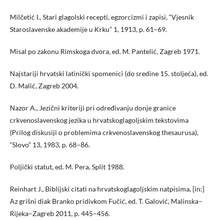
Milčetić I., Stari glagolski recepti, egzorcizmi i zapisi, “Vjesnik
Staroslavenske akademije u Krku” 1, 1913, p. 61–69.
Misal po zakonu Rimskoga dvora, ed. M. Pantelić, Zagreb 1971.
Najstariji hrvatski latinički spomenici (do sredine 15. stoljeća), ed.
D. Malić, Zagreb 2004.
Nazor A., Jezični kriteriji pri određivanju donje granice
crkvenoslavenskog jezika u hrvatskoglagoljskim tekstovima
(Prilog diskusiji o problemima crkvenoslavenskog thesaurusa),
“Slovo” 13, 1983, p. 68–86.
Poljički statut, ed. M. Pera, Split 1988.
Reinhart J., Biblijski citati na hrvatskoglagoljskim natpisima, [in:]
Az grišni diak Branko pridivkom Fučić, ed. T. Galović, Malinska–
Rijeka–Zagreb 2011, p. 445–456.