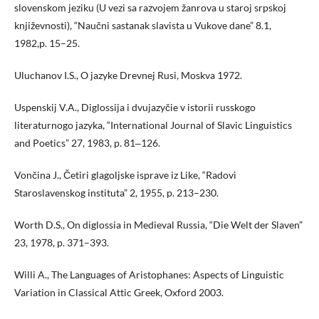
slovenskom jeziku (U vezi sa razvojem žanrova u staroj srpskoj
književnosti), “Naučni sastanak slavista u Vukove dane” 8.1,
1982,p. 15–25.
Uluchanov I.S., O jazyke Drevnej Rusi, Moskva 1972.
Uspenskij V.A., Diglossija i dvujazyčie v istorii russkogo
literaturnogo jazyka, “International Journal of Slavic Linguistics
and Poetics” 27, 1983, p. 81‒126.
Vončina J., Četiri glagoljske isprave iz Like, “Radovi
Staroslavenskog instituta” 2, 1955, p. 213–230.
Worth D.S., On diglossia in Medieval Russia, “Die Welt der Slaven”
23, 1978, p. 371–393.
Willi A., The Languages of Aristophanes: Aspects of Linguistic
Variation in Classical Attic Greek, Oxford 2003.