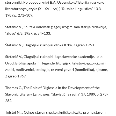
storonniki. Po povodu knigi B.A. Uspenskogo“Istorija russkogo
literaturnogo jazyka (ХI–ХVIII vv.)”, “Russian linguistics” 13.3,
1989,p. 271–309.
Štefanić V., Splitski odlomak glagoljskog misala starije redakcije,
“Slovo” 6/8, 1957, p. 54–133.
Štefanić V., Glagoljski rukopisi otoka Krka, Zagreb 1960.
Štefanić V., Glagoljski rukopisi Jugoslavenske akademije. I dio:
Uvod, Biblija, apokrifi i legende, liturgijski tekstovi, egzorcizmi i
zapisi, molitvenici, teologija, crkveni govori (homiletika), pjesme,
Zagreb 1969.
Thomas G., The Role of Diglossia in the Development of the
Slavonic Literary Languages, “Slavistična revija” 37, 1989, p. 273–
282.
Tolstoj N.I., Odnos starog srpskog knjiškog jezika prema starom