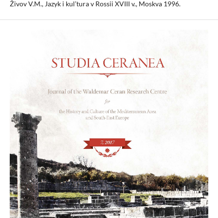
Živov V.M., Jazyk i kul’tura v Rossii XVIII v., Moskva 1996.