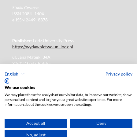
Studia Ceranea
ISSN 2084–140X
e-ISSN 2449–8378
Publisher
: Lodz University Press
https://wydawnictwo.uni.lodz.pl
ul. Jana Matejki 34A
90-237 Łódź, Polska
Tel.: 42 235 01 65, fax: 42 66 55 86
English
Privacy policy
Publisher's office: journals@uni.lodz.pl
We use cookies
We may place these for analysis of our visitor data, to improve our website, show
The electronic version of the journal is fully available on
personalised content and to give you a great website experience. For more
the website in Open Access:
information about the cookies we use open the settings.
https://czasopisma.uni.lodz.pl/sceranea/issue/archive
Paid subscription for print version only. For further
information, please contact:
ksiegarnia@uni.lodz.pl
Accept all
Deny
Accesibility declaration
No, adjust