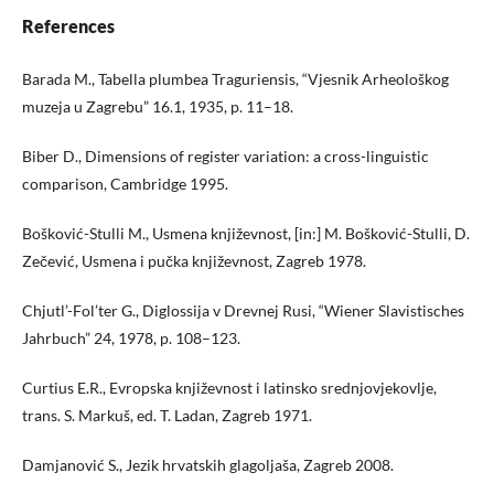
References
Barada M., Tabella plumbea Traguriensis, “Vjesnik Arheološkog
muzeja u Zagrebu” 16.1, 1935, p. 11–18.
Biber D., Dimensions of register variation: a cross-linguistic
comparison, Cambridge 1995.
Bošković-Stulli M., Usmena književnost, [in:] M. Bošković-Stulli, D.
Zečević, Usmena i pučka književnost, Zagreb 1978.
Chjutl’-Fol’ter G., Diglossija v Drevnej Rusi, “Wiener Slavistisches
Jahrbuch” 24, 1978, p. 108–123.
Curtius E.R., Evropska književnost i latinsko srednjovjekovlje,
trans. S. Markuš, ed. T. Ladan, Zagreb 1971.
Damjanović S., Jezik hrvatskih glagoljaša, Zagreb 2008.