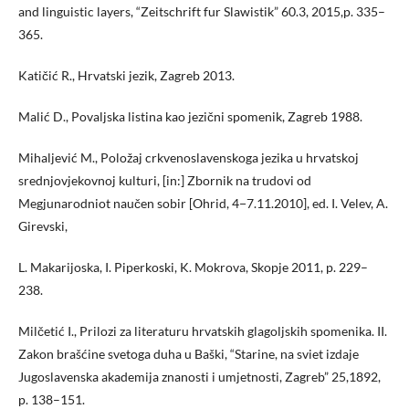
and linguistic layers, “Zeitschrift fur Slawistik” 60.3, 2015,p. 335–
365.
Katičić R., Hrvatski jezik, Zagreb 2013.
Malić D., Povaljska listina kao jezični spomenik, Zagreb 1988.
Mihaljević M., Položaj crkvenoslavenskoga jezika u hrvatskoj
srednjovjekovnoj kulturi, [in:] Zbornik na trudovi od
Megjunarodniot naučen sobir [Ohrid, 4−7.11.2010], ed. I. Velev, A.
Girevski,
L. Makarijoska, I. Piperkoski, K. Mokrova, Skopje 2011, p. 229–
238.
Milčetić I., Prilozi za literaturu hrvatskih glagoljskih spomenika. II.
Zakon brašćine svetoga duha u Baški, “Starine, na sviet izdaje
Jugoslavenska akademija znanosti i umjetnosti, Zagreb” 25,1892,
p. 138–151.