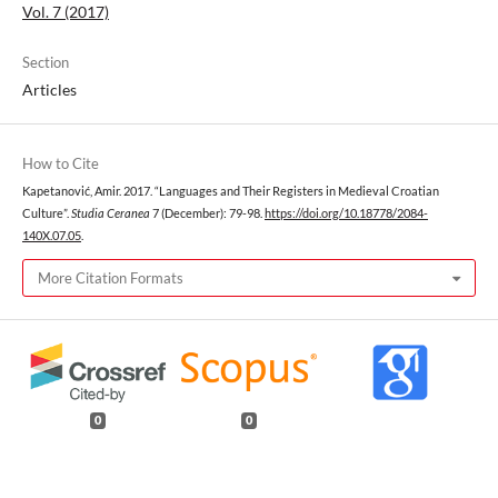
Vol. 7 (2017)
Section
Articles
How to Cite
Kapetanović, Amir. 2017. “Languages and Their Registers in Medieval Croatian
Culture”.
Studia Ceranea
7 (December): 79-98.
https://doi.org/10.18778/2084-
140X.07.05
.
More Citation Formats
0
0