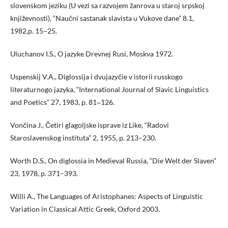
slovenskom jeziku (U vezi sa razvojem žanrova u staroj srpskoj
književnosti), “Naučni sastanak slavista u Vukove dane” 8.1,
1982,p. 15–25.
Uluchanov I.S., O jazyke Drevnej Rusi, Moskva 1972.
Uspenskij V.A., Diglossija i dvujazyčie v istorii russkogo
literaturnogo jazyka, “International Journal of Slavic Linguistics
and Poetics” 27, 1983, p. 81‒126.
Vončina J., Četiri glagoljske isprave iz Like, “Radovi
Staroslavenskog instituta” 2, 1955, p. 213–230.
Worth D.S., On diglossia in Medieval Russia, “Die Welt der Slaven”
23, 1978, p. 371–393.
Willi A., The Languages of Aristophanes: Aspects of Linguistic
Variation in Classical Attic Greek, Oxford 2003.