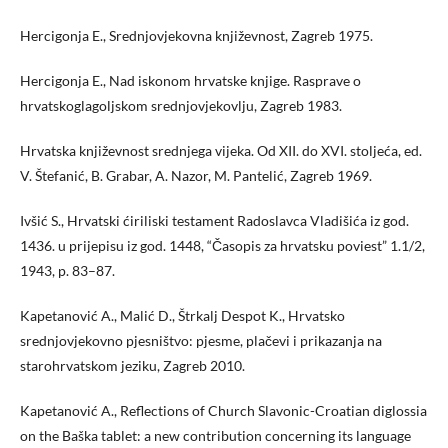
Hercigonja E., Srednjovjekovna književnost, Zagreb 1975.
Hercigonja E., Nad iskonom hrvatske knjige. Rasprave o
hrvatskoglagoljskom srednjovjekovlju, Zagreb 1983.
Hrvatska književnost srednjega vijeka. Od XII. do XVI. stoljeća, ed.
V. Štefanić, B. Grabar, A. Nazor, M. Pantelić, Zagreb 1969.
Ivšić S., Hrvatski ćiriliski testament Radoslavca Vladišića iz god.
1436. u prijepisu iz god. 1448, “Časopis za hrvatsku poviest” 1.1/2,
1943, p. 83–87.
Kapetanović A., Malić D., Štrkalj Despot K., Hrvatsko
srednjovjekovno pjesništvo: pjesme, plačevi i prikazanja na
starohrvatskom jeziku, Zagreb 2010.
Kapetanović A., Reflections of Church Slavonic-Croatian diglossia
on the Baška tablet: a new contribution concerning its language