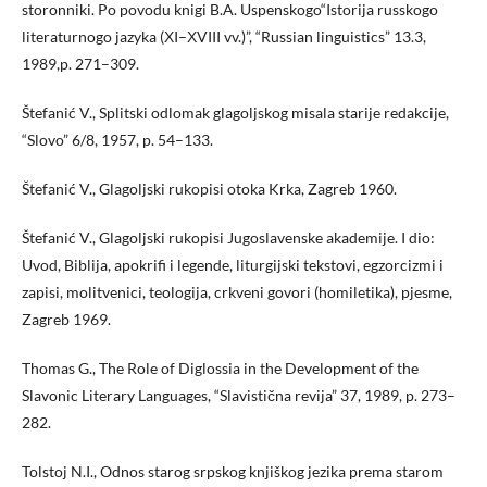
storonniki. Po povodu knigi B.A. Uspenskogo“Istorija russkogo
literaturnogo jazyka (ХI–ХVIII vv.)”, “Russian linguistics” 13.3,
1989,p. 271–309.
Štefanić V., Splitski odlomak glagoljskog misala starije redakcije,
“Slovo” 6/8, 1957, p. 54–133.
Štefanić V., Glagoljski rukopisi otoka Krka, Zagreb 1960.
Štefanić V., Glagoljski rukopisi Jugoslavenske akademije. I dio:
Uvod, Biblija, apokrifi i legende, liturgijski tekstovi, egzorcizmi i
zapisi, molitvenici, teologija, crkveni govori (homiletika), pjesme,
Zagreb 1969.
Thomas G., The Role of Diglossia in the Development of the
Slavonic Literary Languages, “Slavistična revija” 37, 1989, p. 273–
282.
Tolstoj N.I., Odnos starog srpskog knjiškog jezika prema starom