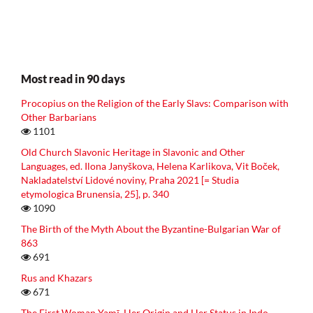
Most read in 90 days
Procopius on the Religion of the Early Slavs: Comparison with
Other Barbarians
1101
Old Church Slavonic Heritage in Slavonic and Other
Languages, ed. Ilona Janyškova, Helena Karlikova, Vit Boček,
Nakladatelství Lidové noviny, Praha 2021 [= Studia
etymologica Brunensia, 25], p. 340
1090
The Birth of the Myth About the Byzantine-Bulgarian War of
863
691
Rus and Khazars
671
The First Woman Yamī, Her Origin and Her Status in Indo-