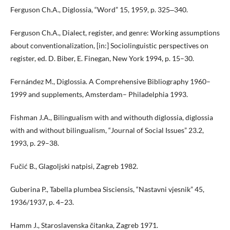
Ferguson Ch.A., Diglossia, “Word” 15, 1959, p. 325‒340.
Ferguson Ch.A., Dialect, register, and genre: Working assumptions
about conventionalization, [in:] Sociolinguistic perspectives on
register, ed. D. Biber, E. Finegan, New York 1994, p. 15–30.
Fernández M., Diglossia. A Comprehensive Bibliography 1960–
1999 and supplements, Amsterdam– Philadelphia 1993.
Fishman J.A., Bilingualism with and withouth diglossia, diglossia
with and without bilingualism, “Journal of Social Issues” 23.2,
1993, p. 29–38.
Fučić B., Glagoljski natpisi, Zagreb 1982.
Guberina P., Tabella plumbea Sisciensis, “Nastavni vjesnik” 45,
1936/1937, p. 4–23.
Hamm J., Staroslavenska čitanka, Zagreb 1971.