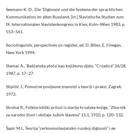
Seemann K.-D., Die ‘Diglossie’ und die Systeme der sprachlichen
Kommunikation im alten Russland, [in:] Slavistische Studien zum
IX. Internationalen Slavistenkongress in Kiev, Koln−Wien 1983, p.
553–561.
Sociolinguistic perspectives on register, ed. D. Biber, E. Finegan,
New York 1994.
Stamać A., ‘Baščanska ploča’ kao književno djelo, “Croatica” 26/28,
1987, p. 17–27.
Stipišić J., Pomoćne povijesne znanosti u teoriji i praksi, Zagreb
1972.
Strohal R., Folkloristički prilozi iz starije hrvatske knjige, “Zbornik
za narodni život i običaje Južnih Slavena” 15.1, 1910, p. 120–132.
Šapir M.I., Teorija “cerkovnoslavjansko-russkoj diglossii” i ee