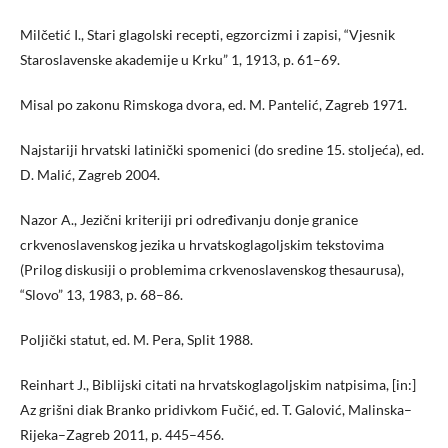
Milčetić I., Stari glagolski recepti, egzorcizmi i zapisi, “Vjesnik
Staroslavenske akademije u Krku” 1, 1913, p. 61–69.
Misal po zakonu Rimskoga dvora, ed. M. Pantelić, Zagreb 1971.
Najstariji hrvatski latinički spomenici (do sredine 15. stoljeća), ed.
D. Malić, Zagreb 2004.
Nazor A., Jezični kriteriji pri određivanju donje granice
crkvenoslavenskog jezika u hrvatskoglagoljskim tekstovima
(Prilog diskusiji o problemima crkvenoslavenskog thesaurusa),
“Slovo” 13, 1983, p. 68–86.
Poljički statut, ed. M. Pera, Split 1988.
Reinhart J., Biblijski citati na hrvatskoglagoljskim natpisima, [in:]
Az grišni diak Branko pridivkom Fučić, ed. T. Galović, Malinska–
Rijeka–Zagreb 2011, p. 445–456.