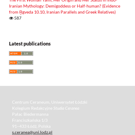
Iranian Mythology: Demigoddess or Half-human? (Evidence
from R̥gveda 10.10, Iranian Parallels and Greek Relatives)
587
Latest publications
Centrum Ceraneum, Uniwersytet Łódzki
Kolegium Redakcyjne
Studia Ceranea
Pałac Biedermanna
Franciszkańska 1/3
91–433 Łódź, Polska
s.ceranea@uni.lodz.pl