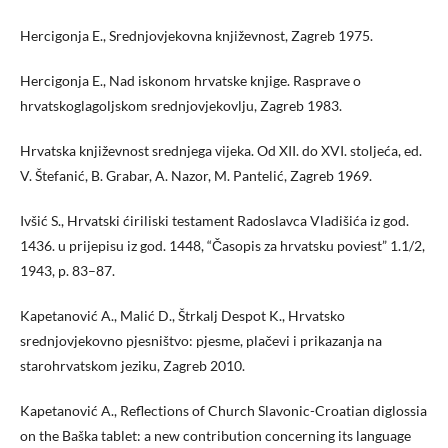
Hercigonja E., Srednjovjekovna književnost, Zagreb 1975.
Hercigonja E., Nad iskonom hrvatske knjige. Rasprave o
hrvatskoglagoljskom srednjovjekovlju, Zagreb 1983.
Hrvatska književnost srednjega vijeka. Od XII. do XVI. stoljeća, ed.
V. Štefanić, B. Grabar, A. Nazor, M. Pantelić, Zagreb 1969.
Ivšić S., Hrvatski ćiriliski testament Radoslavca Vladišića iz god.
1436. u prijepisu iz god. 1448, “Časopis za hrvatsku poviest” 1.1/2,
1943, p. 83–87.
Kapetanović A., Malić D., Štrkalj Despot K., Hrvatsko
srednjovjekovno pjesništvo: pjesme, plačevi i prikazanja na
starohrvatskom jeziku, Zagreb 2010.
Kapetanović A., Reflections of Church Slavonic-Croatian diglossia
on the Baška tablet: a new contribution concerning its language