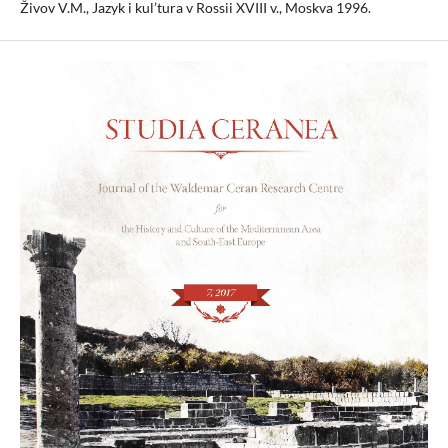
Živov V.M., Jazyk i kul’tura v Rossii XVIII v., Moskva 1996.