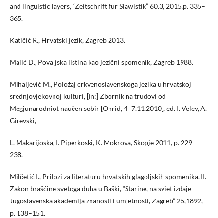
and linguistic layers, “Zeitschrift fur Slawistik” 60.3, 2015,p. 335–
365.
Katičić R., Hrvatski jezik, Zagreb 2013.
Malić D., Povaljska listina kao jezični spomenik, Zagreb 1988.
Mihaljević M., Položaj crkvenoslavenskoga jezika u hrvatskoj
srednjovjekovnoj kulturi, [in:] Zbornik na trudovi od
Megjunarodniot naučen sobir [Ohrid, 4−7.11.2010], ed. I. Velev, A.
Girevski,
L. Makarijoska, I. Piperkoski, K. Mokrova, Skopje 2011, p. 229–
238.
Milčetić I., Prilozi za literaturu hrvatskih glagoljskih spomenika. II.
Zakon brašćine svetoga duha u Baški, “Starine, na sviet izdaje
Jugoslavenska akademija znanosti i umjetnosti, Zagreb” 25,1892,
p. 138–151.