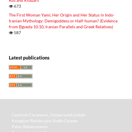
Rus and Khazars
673
The First Woman Yamī, Her Origin and Her Status in Indo-
Iranian Mythology: Demigoddess or Half-human? (Evidence
from R̥gveda 10.10, Iranian Parallels and Greek Relatives)
587
Latest publications
Centrum Ceraneum, Uniwersytet Łódzki
Kolegium Redakcyjne
Studia Ceranea
Pałac Biedermanna