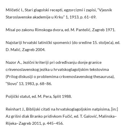
Milčetić I., Stari glagolski recepti, egzorcizmi i zapisi, “Vjesnik
Staroslavenske akademije u Krku” 1, 1913, p. 61–69.
Misal po zakonu Rimskoga dvora, ed. M. Pantelić, Zagreb 1971.
Najstariji hrvatski latinički spomenici (do sredine 15. stoljeća), ed.
D. Malić, Zagreb 2004.
Nazor A., Jezični kriteriji pri određivanju donje granice
crkvenoslavenskog jezika u hrvatskoglagoljskim tekstovima
(Prilog diskusiji o problemima crkvenoslavenskog thesaurusa),
“Slovo” 13, 1983, p. 68–86.
Poljički statut, ed. M. Pera, Split 1988.
Reinhart J., Biblijski citati na hrvatskoglagoljskim natpisima, [in:]
Az grišni diak Branko pridivkom Fučić, ed. T. Galović, Malinska–
Rijeka–Zagreb 2011, p. 445–456.