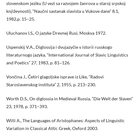
slovenskom jeziku (U vezi sa razvojem žanrova u staroj srpskoj
književnosti), “Naučni sastanak slavista u Vukove dane” 8.1,
1982,p. 15–25.
Uluchanov I.S., O jazyke Drevnej Rusi, Moskva 1972.
Uspenskij V.A., Diglossija i dvujazyčie v istorii russkogo
literaturnogo jazyka, “International Journal of Slavic Linguistics
and Poetics” 27, 1983, p. 81‒126.
Vončina J., Četiri glagoljske isprave iz Like, “Radovi
Staroslavenskog instituta” 2, 1955, p. 213–230.
Worth D.S., On diglossia in Medieval Russia, “Die Welt der Slaven”
23, 1978, p. 371–393.
Willi A., The Languages of Aristophanes: Aspects of Linguistic
Variation in Classical Attic Greek, Oxford 2003.