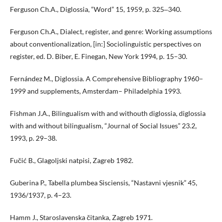
Ferguson Ch.A., Diglossia, “Word” 15, 1959, p. 325‒340.
Ferguson Ch.A., Dialect, register, and genre: Working assumptions
about conventionalization, [in:] Sociolinguistic perspectives on
register, ed. D. Biber, E. Finegan, New York 1994, p. 15–30.
Fernández M., Diglossia. A Comprehensive Bibliography 1960–
1999 and supplements, Amsterdam– Philadelphia 1993.
Fishman J.A., Bilingualism with and withouth diglossia, diglossia
with and without bilingualism, “Journal of Social Issues” 23.2,
1993, p. 29–38.
Fučić B., Glagoljski natpisi, Zagreb 1982.
Guberina P., Tabella plumbea Sisciensis, “Nastavni vjesnik” 45,
1936/1937, p. 4–23.
Hamm J., Staroslavenska čitanka, Zagreb 1971.