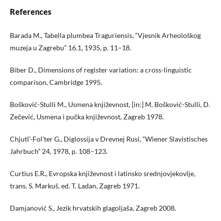
References
Barada M., Tabella plumbea Traguriensis, “Vjesnik Arheološkog
muzeja u Zagrebu” 16.1, 1935, p. 11–18.
Biber D., Dimensions of register variation: a cross-linguistic
comparison, Cambridge 1995.
Bošković-Stulli M., Usmena književnost, [in:] M. Bošković-Stulli, D.
Zečević, Usmena i pučka književnost, Zagreb 1978.
Chjutl’-Fol’ter G., Diglossija v Drevnej Rusi, “Wiener Slavistisches
Jahrbuch” 24, 1978, p. 108–123.
Curtius E.R., Evropska književnost i latinsko srednjovjekovlje,
trans. S. Markuš, ed. T. Ladan, Zagreb 1971.
Damjanović S., Jezik hrvatskih glagoljaša, Zagreb 2008.