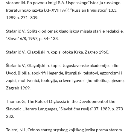
storonniki. Po povodu knigi B.A. Uspenskogo“Istorija russkogo
literaturnogo jazyka (ХI–ХVIII vv.)”, “Russian linguistics” 13.3,
1989,p. 271–309.
Štefanić V., Splitski odlomak glagoljskog misala starije redakcije,
“Slovo” 6/8, 1957, p. 54–133.
Štefanić V., Glagoljski rukopisi otoka Krka, Zagreb 1960.
Štefanić V., Glagoljski rukopisi Jugoslavenske akademije. I dio:
Uvod, Biblija, apokrifi i legende, liturgijski tekstovi, egzorcizmi i
zapisi, molitvenici, teologija, crkveni govori (homiletika), pjesme,
Zagreb 1969.
Thomas G., The Role of Diglossia in the Development of the
Slavonic Literary Languages, “Slavistična revija” 37, 1989, p. 273–
282.
Tolstoj N.I., Odnos starog srpskog knjiškog jezika prema starom