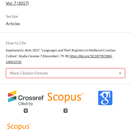
Vol. 7 (2017)
Section
Articles
How to Cite
Kapetanović, Amir. 2017. “Languages and Their Registers in Medieval Croatian
Culture”.
Studia Ceranea
7 (December): 79-98.
https://doi.org/10.18778/2084-
140X.07.05
.
More Citation Formats
0
3