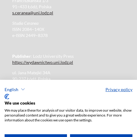
Franciszkańska 1/3
91–433 Łódź, Polska
s.ceranea@uni.lodz.pl
Studia Ceranea
ISSN 2084–140X
e-ISSN 2449–8378
Publisher
: Lodz University Press
https://wydawnictwo.uni.lodz.pl
ul. Jana Matejki 34A
90-237 Łódź, Polska
Tel.: 42 235 01 65, fax: 42 66 55 86
English
Privacy policy
Publisher's office: journals@uni.lodz.pl
We use cookies
We may place these for analysis of our visitor data, to improve our website, show
The electronic version of the journal is fully available on
personalised content and to give you a great website experience. For more
the website in Open Access:
information about the cookies we use open the settings.
https://czasopisma.uni.lodz.pl/sceranea/issue/archive
Paid subscription for print version only. For further
information, please contact:
ksiegarnia@uni.lodz.pl