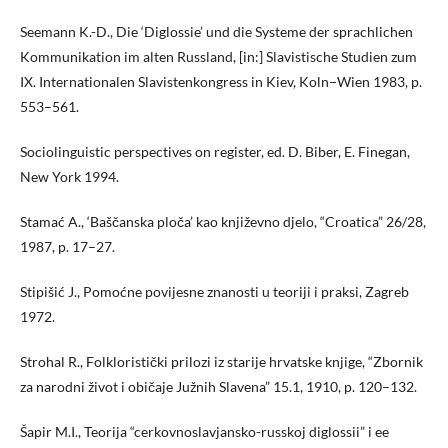
Seemann K.-D., Die ‘Diglossie’ und die Systeme der sprachlichen
Kommunikation im alten Russland, [in:] Slavistische Studien zum
IX. Internationalen Slavistenkongress in Kiev, Koln−Wien 1983, p.
553–561.
Sociolinguistic perspectives on register, ed. D. Biber, E. Finegan,
New York 1994.
Stamać A., ‘Baščanska ploča’ kao književno djelo, “Croatica” 26/28,
1987, p. 17–27.
Stipišić J., Pomoćne povijesne znanosti u teoriji i praksi, Zagreb
1972.
Strohal R., Folkloristički prilozi iz starije hrvatske knjige, “Zbornik
za narodni život i običaje Južnih Slavena” 15.1, 1910, p. 120–132.
Šapir M.I., Teorija “cerkovnoslavjansko-russkoj diglossii” i ee