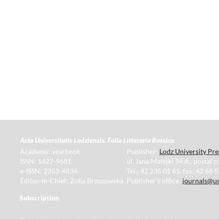
Acta Universitatis Lodziensis. Folia Litteraria Rossica
Academic yearbook
Publisher:
Lodz University Pre
ISSN: 1427-9681
ul. Jana Matejki 34 A., postal 
e-ISSN: 2353-4834
Tel.: 42 235 01 65, fax: 42 66 
Editor-in-Chief: Zofia Brzozowska
Publisher's office:
journals@un
Subscription