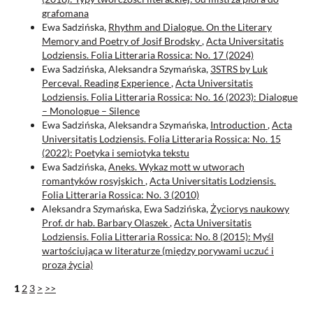
grafomana
Ewa Sadzińska,
Rhythm and Dialogue. On the Literary
Memory and Poetry of Josif Brodsky
,
Acta Universitatis
Lodziensis. Folia Litteraria Rossica: No. 17 (2024)
Ewa Sadzińska, Aleksandra Szymańska,
3STRS by Luk
Perceval. Reading Experience
,
Acta Universitatis
Lodziensis. Folia Litteraria Rossica: No. 16 (2023): Dialogue
– Monologue – Silence
Ewa Sadzińska, Aleksandra Szymańska,
Introduction
,
Acta
Universitatis Lodziensis. Folia Litteraria Rossica: No. 15
(2022): Poetyka i semiotyka tekstu
Ewa Sadzińska,
Aneks. Wykaz mott w utworach
romantyków rosyjskich
,
Acta Universitatis Lodziensis.
Folia Litteraria Rossica: No. 3 (2010)
Aleksandra Szymańska, Ewa Sadzińska,
Życiorys naukowy
Prof. dr hab. Barbary Olaszek
,
Acta Universitatis
Lodziensis. Folia Litteraria Rossica: No. 8 (2015): Myśl
wartościująca w literaturze (między porywami uczuć i
prozą życia)
1
2
3
>
>>