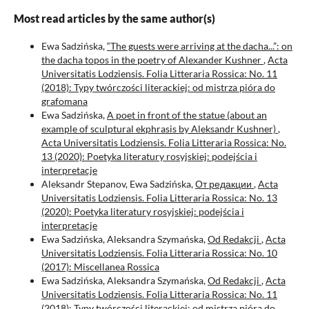
Most read articles by the same author(s)
Ewa Sadzińska,
“The guests were arriving at the dacha...”: on
the dacha topos in the poetry of Alexander Kushner
,
Acta
Universitatis Lodziensis. Folia Litteraria Rossica: No. 11
(2018): Typy twórczości literackiej: od mistrza pióra do
grafomana
Ewa Sadzińska,
A poet in front of the statue (about an
example of sculptural ekphrasis by Aleksandr Kushner)
,
Acta Universitatis Lodziensis. Folia Litteraria Rossica: No.
13 (2020): Poetyka literatury rosyjskiej: podejścia i
interpretacje
Aleksandr Stepanov, Ewa Sadzińska,
От редакции
,
Acta
Universitatis Lodziensis. Folia Litteraria Rossica: No. 13
(2020): Poetyka literatury rosyjskiej: podejścia i
interpretacje
Ewa Sadzińska, Aleksandra Szymańska,
Od Redakcji
,
Acta
Universitatis Lodziensis. Folia Litteraria Rossica: No. 10
(2017): Miscellanea Rossica
Ewa Sadzińska, Aleksandra Szymańska,
Od Redakcji
,
Acta
Universitatis Lodziensis. Folia Litteraria Rossica: No. 11
(2018): Typy twórczości literackiej: od mistrza pióra do