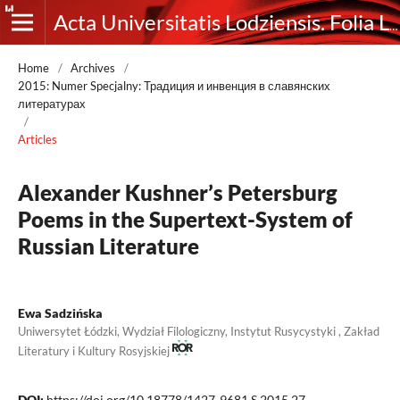
Acta Universitatis Lodziensis. Folia Litteraria Rossica
Home
/
Archives
/
2015: Numer Specjalny: Традиция и инвенция в славянских
литературах
/
Articles
Alexander Kushner’s Petersburg
Poems in the Supertext-System of
Russian Literature
Ewa Sadzińska
Uniwersytet Łódzki, Wydział Filologiczny, Instytut Rusycystyki , Zakład
Literatury i Kultury Rosyjskiej
DOI:
https://doi.org/10.18778/1427-9681.S.2015.27