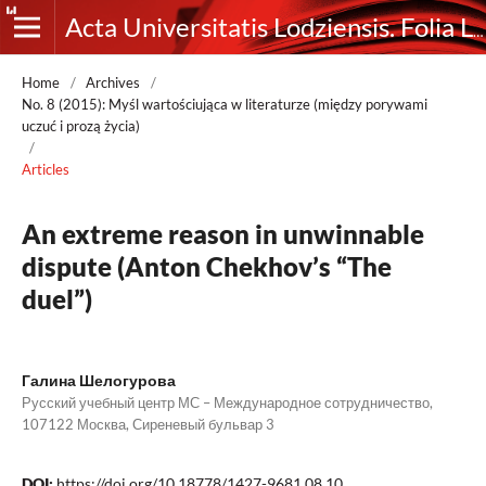
Acta Universitatis Lodziensis. Folia Litteraria Rossica
Home
/
Archives
/
No. 8 (2015): Myśl wartościująca w literaturze (między porywami
uczuć i prozą życia)
/
Articles
An extreme reason in unwinnable
dispute (Anton Chekhov’s “The
duel”)
Галина Шелогурова
Русский учебный центр МС – Международное сотрудничество,
107122 Москва, Сиреневый бульвар 3
DOI:
https://doi.org/10.18778/1427-9681.08.10