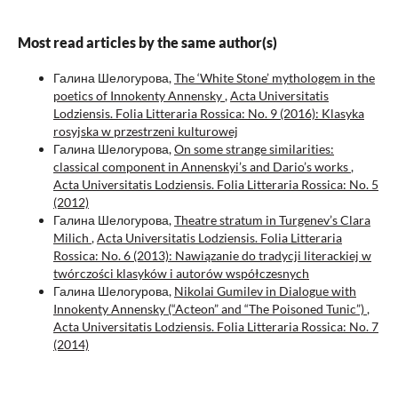
Most read articles by the same author(s)
Галина Шелогурова,
The ‘White Stone’ mythologem in the
poetics of Innokenty Annensky
,
Acta Universitatis
Lodziensis. Folia Litteraria Rossica: No. 9 (2016): Klasyka
rosyjska w przestrzeni kulturowej
Галина Шелогурова,
On some strange similarities:
classical component in Annenskyi’s and Dario’s works
,
Acta Universitatis Lodziensis. Folia Litteraria Rossica: No. 5
(2012)
Галина Шелогурова,
Theatre stratum in Turgenev’s Clara
Milich
,
Acta Universitatis Lodziensis. Folia Litteraria
Rossica: No. 6 (2013): Nawiązanie do tradycji literackiej w
twórczości klasyków i autorów współczesnych
Галина Шелогурова,
Nikolai Gumilev in Dialogue with
Innokenty Annensky (“Acteon” and “The Poisoned Tunic”)
,
Acta Universitatis Lodziensis. Folia Litteraria Rossica: No. 7
(2014)