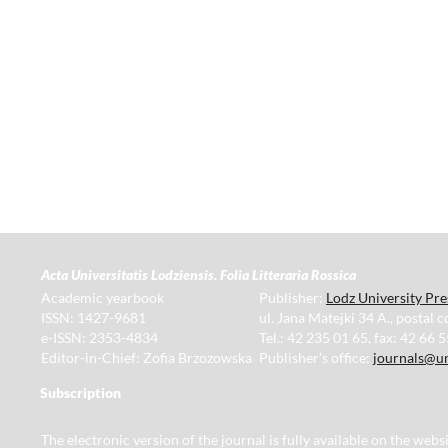
Acta Universitatis Lodziensis. Folia Litteraria Rossica
Academic yearbook
Publisher:
Lodz University Pre
ISSN: 1427-9681
ul. Jana Matejki 34 A., postal 
e-ISSN: 2353-4834
Tel.: 42 235 01 65, fax: 42 66 
Editor-in-Chief: Zofia Brzozowska
Publisher's office:
journals@un
Subscription
The electronic version of the journal is fully available on the web