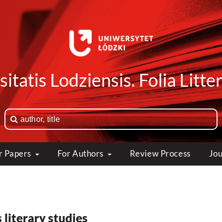
itatis Lodziensis. Folia Litte
or Papers
For Authors
Review Process
Jou
 literary studies