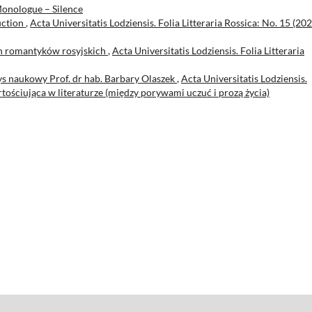
 Monologue – Silence
uction
,
Acta Universitatis Lodziensis. Folia Litteraria Rossica: No. 15 (202
h romantyków rosyjskich
,
Acta Universitatis Lodziensis. Folia Litteraria
ys naukowy Prof. dr hab. Barbary Olaszek
,
Acta Universitatis Lodziensis.
artościująca w literaturze (między porywami uczuć i prozą życia)