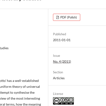
PDF (Polish)
Published
2011-01-01
studies
Issue
No. 4 (2011)
Section
Articles
otto’ has a well-established
 uniform theory of universal
attempt to synthesise the
License
view of the most interesting
eneral terms, how the meaning