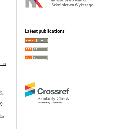
Latest publications
mana
:
7):
8):
is.