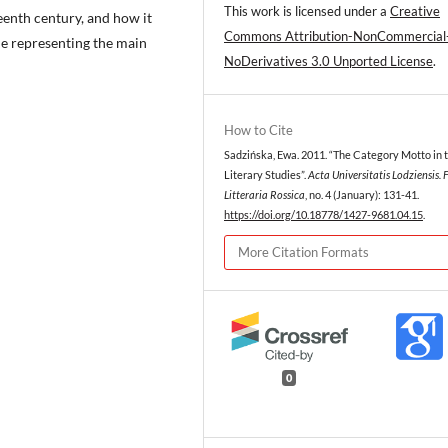
This work is licensed under a
Creative
eenth century, and how it
Commons Attribution-NonCommercial
ne representing the main
NoDerivatives 3.0 Unported License
.
How to Cite
Sadzińska, Ewa. 2011. “The Category Motto in 
Literary Studies”.
Acta Universitatis Lodziensis. 
Litteraria Rossica
, no. 4 (January): 131-41.
https://doi.org/10.18778/1427-9681.04.15
.
More Citation Formats
0