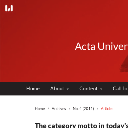
Acta Univers
Home
About
Content
Call f
Home
/
Archives
/
No. 4 (2011)
/
Articles
The category motto in today’s