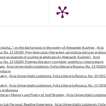
e dacha...”: on the dacha topos in the poetry of Alexander Kushner
,
Acta
ica: No. 11 (2018): Typy twórczości literackiej: od mistrza pióra do grafo
(about an example of sculptural ekphrasis by Aleksandr Kushner)
,
Acta
ca: No. 13 (2020): Poetyka literatury rosyjskiej: podejścia i interpretacje
ции
,
Acta Universitatis Lodziensis. Folia Litteraria Rossica: No. 13 (2020)
pretacje
akcji
,
Acta Universitatis Lodziensis. Folia Litteraria Rossica: No. 10 (201
akcji
,
Acta Universitatis Lodziensis. Folia Litteraria Rossica: No. 11 (201
 do grafomana
iterary Memory and Poetry of Josif Brodsky
,
Acta Universitatis Lodziens
by Luk Perceval. Reading Experience
,
Acta Universitatis Lodziensis. Folia