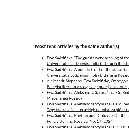
Most read articles by the same author(s)
Ewa Sadzińska,
“The guests were arriving at th
Universitatis Lodziensis. Folia Litteraria Ross
Ewa Sadzińska,
A poet in front of the statue 
Universitatis Lodziensis. Folia Litteraria Rossi
Aleksandr Stepanov, Ewa Sadzińska,
От редак
Poetyka literatury rosyjskiej: podejścia i inter
Ewa Sadzińska, Aleksandra Szymańska,
Od Red
Miscellanea Rossica
Ewa Sadzińska, Aleksandra Szymańska,
Od Red
Typy twórczości literackiej: od mistrza pióra
Ewa Sadzińska,
Rhythm and Dialogue. On the L
Folia Litteraria Rossica: No. 17 (2024)
Ewa Sadzińska, Aleksandra Szymańska,
3STRS 