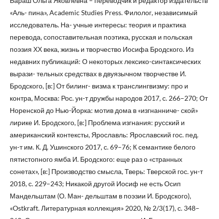
Бараш Ольга Яковлевна – переводчик и редактор издательств
«Аль- пина», Academic Studies Press. Филолог, независимый
исследователь. На- учные интересы: теория и практика
перевода, сопоставительная поэтика, русская и польская
поэзия ХХ века, жизнь и творчество Иосифа Бродского. Из
недавних публикаций: О некоторых лексико-синтаксических
вырази- тельных средствах в двуязычном творчестве И.
Бродского, [в:] От билинг- визма к транслингвизму: про и
контра, Москва: Рос. ун-т дружбы народов 2017, с. 266–270; От
Норенской до Нью-Йорка: мотив дома в «изгнанниче- ской»
лирике И. Бродского, [в:] Проблема изгнания: русский и
американский контексты, Ярославль: Ярославский гос. пед.
ун-т им. К. Д. Ушинского 2017, с. 69–76; К семантике белого
пятистопного ямба И. Бродского: еще раз о «странных
сонетах», [в:] Производство смысла, Тверь: Тверской гос. ун-т
2018, с. 229–243; Никакой другой Иосиф не есть Осип
Мандельштам (О. Ман- дельштам в поэзии И. Бродского),
«Ostkraft. Литературная коллекция» 2020, № 2/3(17), с. 348–