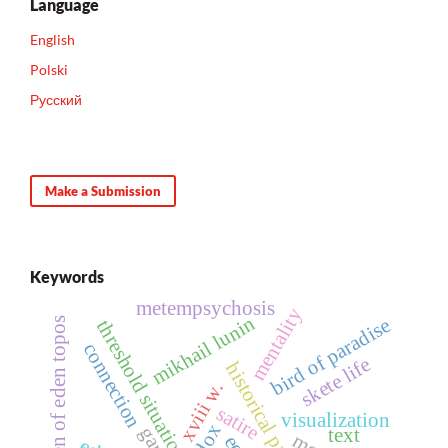
Language
English
Polski
Русский
Make a Submission
Keywords
metempsychosis
mentality
mikhail lunin
bird of paradise
the garden of eden topos
threshold situation
connection
skete life
historical parable
xviii w.
satire
visualization
game
text