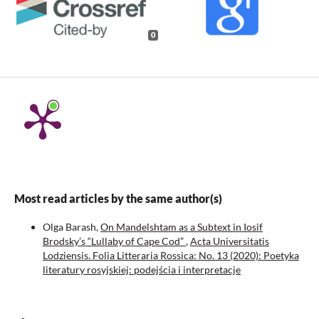
0
Most read articles by the same author(s)
Olga Barash,
On Mandelshtam as a Subtext in Iosif
Brodsky’s “Lullaby of Cape Cod”
,
Acta Universitatis
Lodziensis. Folia Litteraria Rossica: No. 13 (2020): Poetyka
literatury rosyjskiej: podejścia i interpretacje