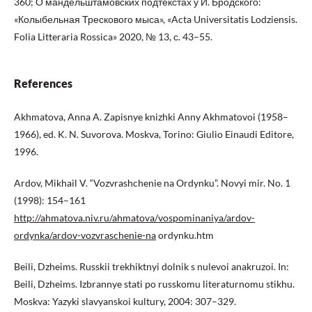
360; О мандельштамовских подтекстах у И. Бродского:
«Колыбельная Трескового мыса», «Acta Universitatis Lodziensis.
Folia Litteraria Rossica» 2020, № 13, с. 43–55.
References
Akhmatova, Anna A. Zapisnye knizhki Anny Akhmatovoi (1958–
1966), ed. K. N. Suvorova. Moskva, Torino: Giulio Einaudi Editore,
1996.
Ardov, Mikhail V. “Vozvrashchenie na Ordynku”. Novyi mir. No. 1
(1998): 154–161
http://ahmatova.niv.ru/ahmatova/vospominaniya/ardov-
ordynka/ardov-vozvraschenie-na
ordynku.htm
Beili, Dzheims. Russkii trekhiktnyi dolnik s nulevoi anakruzoi. In:
Beili, Dzheims. Izbrannye stati po russkomu literaturnomu stikhu.
Moskva: Yazyki slavyanskoi kultury, 2004: 307–329.