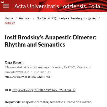
Acta Universitatis Lodziensis. Folia Litteraria Rossica
Home
/
Archives
/
No. 14 (2021): Poetyka literatury rosyjskiej
/
Articles
Iosif Brodsky’s Anapestic Dimeter:
Rhythm and Semantics
Olga Barash
Obrazovatelnyi resurs Language-travel.ru, 121352, Moskva, ul.
Davydkovskaia, d. 4, k. 2, kv. 100
https://orcid.org/0000-0002-6133-021X
DOI:
https://doi.org/10.18778/1427-9681.14.09
Keywords:
anapestic dimeter, semantic aureole of a meter,