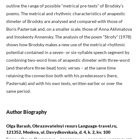
outline the range of possible “metrical pre-texts” of Brodsky’s
poems. The metrical and rhythmic characteristics of anapestic
dimeter of Brodsky are analysed and compared with those of
Boris Pasternak and, on a smaller scale, those of Anna Akhmatova
and Innokenty Annensky. The analysis of the poem “Strofy” (1978)
shows how Brodsky makes a new use of the metrical-rhythmic
potential contained in a seven- or six-syllable speech segment by
combining two-word lines of anapestic dimeter with three-word
(and therefore three-beat) tonic verses – at the same time
retaining the connection both with his predecessors (here,
Pasternak) and with his own texts, written earlier or over the
same period.
Author Biography
Olga Barash, Obrazovatelnyi resurs Language-travel.ru,
121352, Moskva, ul. Davydkovskaia, d. 4, k. 2, kv. 100