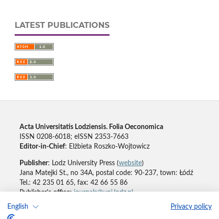
LATEST PUBLICATIONS
Acta Universitatis Lodziensis. Folia Oeconomica
ISSN 0208-6018; eISSN 2353-7663
Editor-in-Chief
: Elżbieta Roszko-Wojtowicz
Publisher
: Lodz University Press (
website
)
Jana Matejki St., no 34A, postal code: 90-237, town: Łódź
Tel.: 42 235 01 65, fax: 42 66 55 86
Publisher's office:
journals@uni.lodz.pl
English
Privacy policy
Accesibility declaration