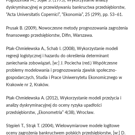
Pogodzińska M., Sojak S. (1995), Wykorzystanie analizy
dyskryminacyjnej w przewidywaniu bankructwa przedsiębiorstw,
“Acta Universitatis Copernici”, “Ekonomia”, 25 (299), pp. 53–61.
Prusak B. (2009), Nowoczesne metody prognozowania zagrożenia
finansowego przedsiębiorstw, Difin, Warszawa.
Ptak-Chmielewska A., Schab I. (2008), Wykorzystanie modeli
regresji logistycznej i hazardu do określenia determinant
zaniechania zobowiązań, [w:] J. Pociecha (red.) Współczesne
problemy modelowania i prognozowania zjawisk społeczno-
gospodarczych, Studia i Prace Uniwersytetu Ekonomicznego w
Krakowie nr 2, Kraków.
Ptak-Chmielewska A. (2012), Wykorzystanie modeli przeżycia i
analizy dyskryminacyjnej do oceny ryzyka upadłości
przedsiębiorstw, „Ekonometria” 4(38), Wrocław.
Stępień T., Strąk T. (2004), Wielowymiarowe modele logitowe
oceny zagrożenia bankructwem polskich przedsiębiorstw, [w:] D.