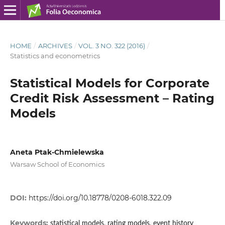
HOME
/
ARCHIVES
/
VOL. 3 NO. 322 (2016)
/
Statistics and econometrics
Statistical Models for Corporate
Credit Risk Assessment – Rating
Models
Aneta Ptak-Chmielewska
Warsaw School of Economics
DOI:
https://doi.org/10.18778/0208-6018.322.09
Keywords:
statistical models, rating models, event history