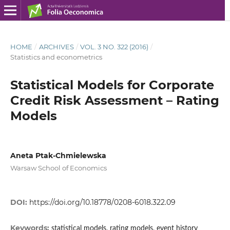
HOME
/
ARCHIVES
/
VOL. 3 NO. 322 (2016)
/
Statistics and econometrics
Statistical Models for Corporate
Credit Risk Assessment – Rating
Models
Aneta Ptak-Chmielewska
Warsaw School of Economics
DOI:
https://doi.org/10.18778/0208-6018.322.09
Keywords:
statistical models, rating models, event history