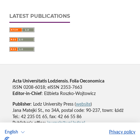
LATEST PUBLICATIONS
Acta Universitatis Lodziensis. Folia Oeconomica
ISSN 0208-6018; eISSN 2353-7663
Editor-in-Chief
: Elżbieta Roszko-Wojtowicz
Publisher
: Lodz University Press (
website
)
Jana Matejki St., no 34A, postal code: 90-237, town: Łódź
Tel.: 42 235 01 65, fax: 42 66 55 86
Publisher's office:
journals@uni.lodz.pl
English
Privacy policy
Accesibility declaration