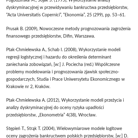
Pogodzińska M., Sojak S. (1995), Wykorzystanie analizy
dyskryminacyjnej w przewidywaniu bankructwa przedsiębiorstw,
“Acta Universitatis Copernici”, “Ekonomia”, 25 (299), pp. 53–61.
Prusak B. (2009), Nowoczesne metody prognozowania zagrożenia
finansowego przedsiębiorstw, Difin, Warszawa.
Ptak-Chmielewska A., Schab I. (2008), Wykorzystanie modeli
regresji logistycznej i hazardu do określenia determinant
zaniechania zobowiązań, [w:] J. Pociecha (red.) Współczesne
problemy modelowania i prognozowania zjawisk społeczno-
gospodarczych, Studia i Prace Uniwersytetu Ekonomicznego w
Krakowie nr 2, Kraków.
Ptak-Chmielewska A. (2012), Wykorzystanie modeli przeżycia i
analizy dyskryminacyjnej do oceny ryzyka upadłości
przedsiębiorstw, „Ekonometria” 4(38), Wrocław.
Stępień T., Strąk T. (2004), Wielowymiarowe modele logitowe
oceny zagrożenia bankructwem polskich przedsiębiorstw, [w:] D.