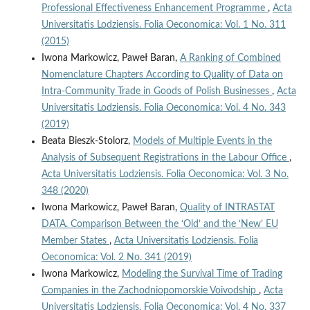
Professional Effectiveness Enhancement Programme
,
Acta
Universitatis Lodziensis. Folia Oeconomica: Vol. 1 No. 311
(2015)
Iwona Markowicz, Paweł Baran,
A Ranking of Combined
Nomenclature Chapters According to Quality of Data on
Intra‑Community Trade in Goods of Polish Businesses
,
Acta
Universitatis Lodziensis. Folia Oeconomica: Vol. 4 No. 343
(2019)
Beata Bieszk-Stolorz,
Models of Multiple Events in the
Analysis of Subsequent Registrations in the Labour Office
,
Acta Universitatis Lodziensis. Folia Oeconomica: Vol. 3 No.
348 (2020)
Iwona Markowicz, Paweł Baran,
Quality of INTRASTAT
DATA. Comparison Between the ‘Old’ and the ‘New’ EU
Member States
,
Acta Universitatis Lodziensis. Folia
Oeconomica: Vol. 2 No. 341 (2019)
Iwona Markowicz,
Modeling the Survival Time of Trading
Companies in the Zachodniopomorskie Voivodship
,
Acta
Universitatis Lodziensis. Folia Oeconomica: Vol. 4 No. 337