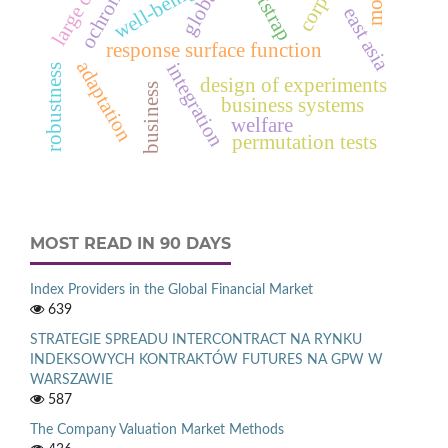
bootstrap
well-being
east asia
response surface function
adaptation
integration
robustness
design of experiments
business
business systems
welfare
permutation tests
MOST READ IN 90 DAYS
Index Providers in the Global Financial Market
639
STRATEGIE SPREADU INTERCONTRACT NA RYNKU
INDEKSOWYCH KONTRAKTÓW FUTURES NA GPW W
WARSZAWIE
587
The Company Valuation Market Methods