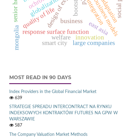
design of experiments
senior housing
social policy
bootstrap
globalization
adaptation
business models
integration
quality of life
business
east asia
mongolia
response surface function
welfare
innovation
smart city
large companies
MOST READ IN 90 DAYS
Index Providers in the Global Financial Market
639
STRATEGIE SPREADU INTERCONTRACT NA RYNKU
INDEKSOWYCH KONTRAKTÓW FUTURES NA GPW W
WARSZAWIE
587
The Company Valuation Market Methods