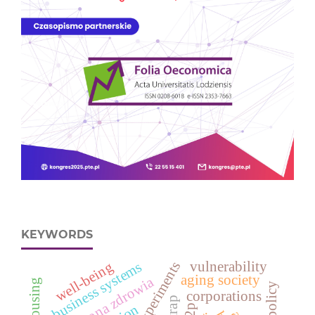
KEYWORDS
vulnerability
business systems
well-being
aging society
ochrona zdrowia
corporations
p2p