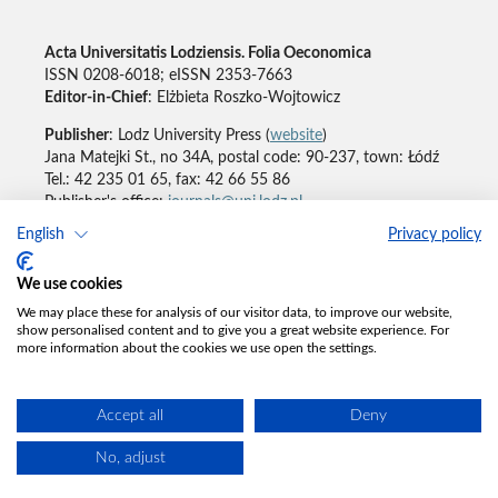
Acta Universitatis Lodziensis. Folia Oeconomica
ISSN 0208-6018; eISSN 2353-7663
Editor-in-Chief
: Elżbieta Roszko-Wojtowicz
Publisher
: Lodz University Press (
website
)
Jana Matejki St., no 34A, postal code: 90-237, town: Łódź
Tel.: 42 235 01 65, fax: 42 66 55 86
Publisher's office:
journals@uni.lodz.pl
English
Privacy policy
Accesibility declaration
We use cookies
We may place these for analysis of our visitor data, to improve our website,
show personalised content and to give you a great website experience. For
more information about the cookies we use open the settings.
Accept all
Deny
No, adjust