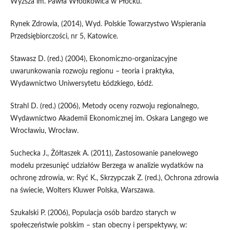
Wyższa im. Pawła Włodkowica w Płocku.
Rynek Zdrowia, (2014), Wyd. Polskie Towarzystwo Wspierania
Przedsiębiorczości, nr 5, Katowice.
Stawasz D. (red.) (2004), Ekonomiczno-organizacyjne
uwarunkowania rozwoju regionu – teoria i praktyka,
Wydawnictwo Uniwersytetu Łódzkiego, Łódź.
Strahl D. (red.) (2006), Metody oceny rozwoju regionalnego,
Wydawnictwo Akademii Ekonomicznej im. Oskara Langego we
Wrocławiu, Wrocław.
Suchecka J., Żółtaszek A. (2011), Zastosowanie panelowego
modelu przesunięć udziałów Berzega w analizie wydatków na
ochronę zdrowia, w: Ryć K., Skrzypczak Z. (red.), Ochrona zdrowia
na świecie, Wolters Kluwer Polska, Warszawa.
Szukalski P. (2006), Populacja osób bardzo starych w
społeczeństwie polskim – stan obecny i perspektywy, w: