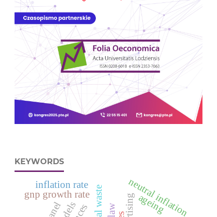
KEYWORDS
neutral inflation
inflation rate
gnp growth rate
ageing
advertising