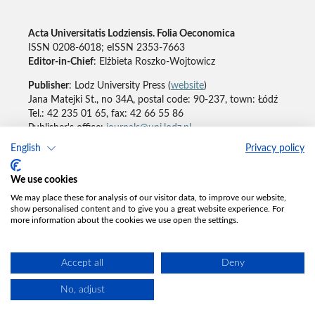
Acta Universitatis Lodziensis. Folia Oeconomica
ISSN 0208-6018; eISSN 2353-7663
Editor-in-Chief
: Elżbieta Roszko-Wojtowicz
Publisher
: Lodz University Press (
website
)
Jana Matejki St., no 34A, postal code: 90-237, town: Łódź
Tel.: 42 235 01 65, fax: 42 66 55 86
Publisher's office:
journals@uni.lodz.pl
English
Privacy policy
Accesibility declaration
We use cookies
We may place these for analysis of our visitor data, to improve our website,
show personalised content and to give you a great website experience. For
more information about the cookies we use open the settings.
Accept all
Deny
No, adjust