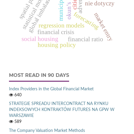
municipal waste
statistical models
spatial panel
global imbalances
okun’s law
cities
nie dotyczy
forecasting
market entry
regression models
financial crisis
social housing
financial ratio
housing policy
MOST READ IN 90 DAYS
Index Providers in the Global Financial Market
640
STRATEGIE SPREADU INTERCONTRACT NA RYNKU
INDEKSOWYCH KONTRAKTÓW FUTURES NA GPW W
WARSZAWIE
589
The Company Valuation Market Methods