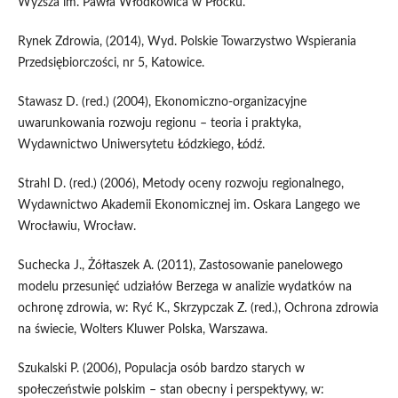
Wyższa im. Pawła Włodkowica w Płocku.
Rynek Zdrowia, (2014), Wyd. Polskie Towarzystwo Wspierania
Przedsiębiorczości, nr 5, Katowice.
Stawasz D. (red.) (2004), Ekonomiczno-organizacyjne
uwarunkowania rozwoju regionu – teoria i praktyka,
Wydawnictwo Uniwersytetu Łódzkiego, Łódź.
Strahl D. (red.) (2006), Metody oceny rozwoju regionalnego,
Wydawnictwo Akademii Ekonomicznej im. Oskara Langego we
Wrocławiu, Wrocław.
Suchecka J., Żółtaszek A. (2011), Zastosowanie panelowego
modelu przesunięć udziałów Berzega w analizie wydatków na
ochronę zdrowia, w: Ryć K., Skrzypczak Z. (red.), Ochrona zdrowia
na świecie, Wolters Kluwer Polska, Warszawa.
Szukalski P. (2006), Populacja osób bardzo starych w
społeczeństwie polskim – stan obecny i perspektywy, w: