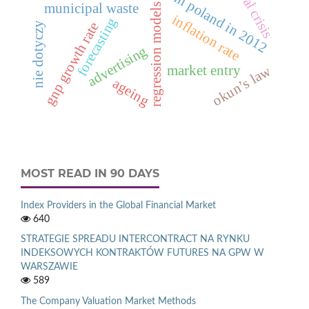
financial crisis
deaths in poland in 2012
municipal waste
regression models
inflation rate
forecasting
gnp growth rate
nie dotyczy
advertising
market entry
okun’s law
ageing
MOST READ IN 90 DAYS
Index Providers in the Global Financial Market
640
STRATEGIE SPREADU INTERCONTRACT NA RYNKU
INDEKSOWYCH KONTRAKTÓW FUTURES NA GPW W
WARSZAWIE
589
The Company Valuation Market Methods