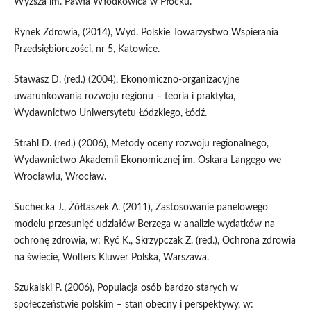
Wyższa im. Pawła Włodkowica w Płocku.
Rynek Zdrowia, (2014), Wyd. Polskie Towarzystwo Wspierania
Przedsiębiorczości, nr 5, Katowice.
Stawasz D. (red.) (2004), Ekonomiczno-organizacyjne
uwarunkowania rozwoju regionu – teoria i praktyka,
Wydawnictwo Uniwersytetu Łódzkiego, Łódź.
Strahl D. (red.) (2006), Metody oceny rozwoju regionalnego,
Wydawnictwo Akademii Ekonomicznej im. Oskara Langego we
Wrocławiu, Wrocław.
Suchecka J., Żółtaszek A. (2011), Zastosowanie panelowego
modelu przesunięć udziałów Berzega w analizie wydatków na
ochronę zdrowia, w: Ryć K., Skrzypczak Z. (red.), Ochrona zdrowia
na świecie, Wolters Kluwer Polska, Warszawa.
Szukalski P. (2006), Populacja osób bardzo starych w
społeczeństwie polskim – stan obecny i perspektywy, w: