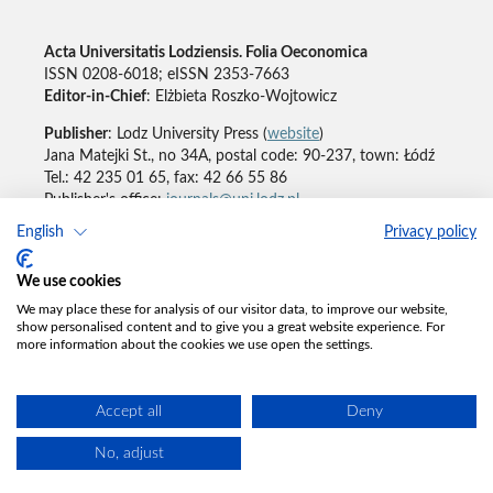
Acta Universitatis Lodziensis. Folia Oeconomica
ISSN 0208-6018; eISSN 2353-7663
Editor-in-Chief
: Elżbieta Roszko-Wojtowicz
Publisher
: Lodz University Press (
website
)
Jana Matejki St., no 34A, postal code: 90-237, town: Łódź
Tel.: 42 235 01 65, fax: 42 66 55 86
Publisher's office:
journals@uni.lodz.pl
English
Privacy policy
Accesibility declaration
We use cookies
We may place these for analysis of our visitor data, to improve our website,
show personalised content and to give you a great website experience. For
more information about the cookies we use open the settings.
Accept all
Deny
No, adjust