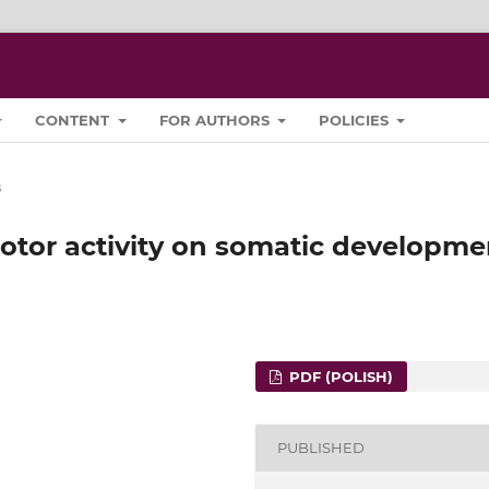
CONTENT
FOR AUTHORS
POLICIES
s
motor activity on somatic developme
PDF (POLISH)
PUBLISHED