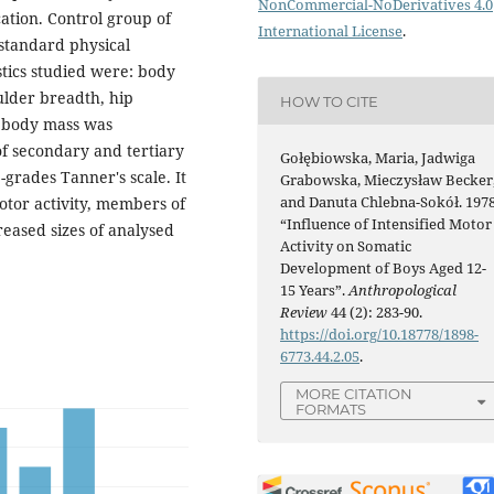
NonCommercial-NoDerivatives 4.0
ation. Control group of
International License
.
 standard physical
tics studied were: body
oulder breadth, hip
HOW TO CITE
n body mass was
f secondary and tertiary
Gołębiowska, Maria, Jadwiga
-grades Tanner's scale. It
Grabowska, Mieczysław Becker
and Danuta Chlebna-Sokół. 1978
otor activity, members of
“Influence of Intensified Motor
eased sizes of analysed
Activity on Somatic
Development of Boys Aged 12-
15 Years”.
Anthropological
Review
44 (2): 283-90.
https://doi.org/10.18778/1898-
6773.44.2.05
.
MORE CITATION
FORMATS