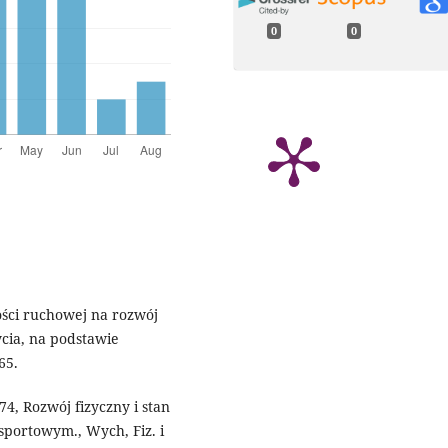
0
0
ści ruchowej na rozwój
cia, na podstawie
65.
4, Rozwój fizyczny i stan
sportowym., Wych, Fiz. i