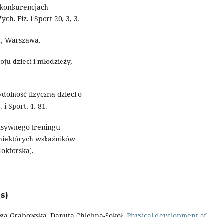
konkurencjach
h. Fiz. i Sport 20, 3, 3.
a, Warszawa.
ju dzieci i młodzieży,
dolność fizyczna dzieci o
i Sport, 4, 81.
ensywnego treningu
niektórych wskaźników
doktorska).
s)
iga Grabowska, Danuta Chlebna-Sokół,
Physical development of