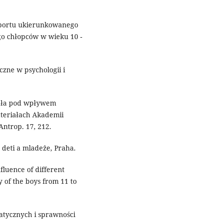
sportu ukierunkowanego
go chłopców w wieku 10 -
czne w psychologii i
iała pod wpływem
teriałach Akademii
ntrop. 17, 212.
 deti a mladeże, Praha.
fluence of different
y of the boys from 11 to
atycznych i sprawności