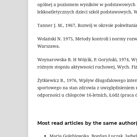
ogólnej a poziomem wyników w podstawowych 
lekkoatletycznych dzieci szkół podstawowych, Wyc
Tanner J. M., 1967, Rozwój w okresie pokwitani
Wolański N. 1975, Metody kontroli i normy rozwo
Warszawa.
Woynarowska B. H Wójcik, P. Goryński, 1974, Wy
różnym stopniu aktywności ruchowej, Wych. Fiz. 
Żytkiewicz B., 1976, Wpływ długofalowego int
sportowego na stan zdrowia z uwzględnieniem 
odporności u chłopców 16-letnich, Łódź (praca 
Most read articles by the same author(
Maria Golebiowska, Bogdan Łuczak, Jadw