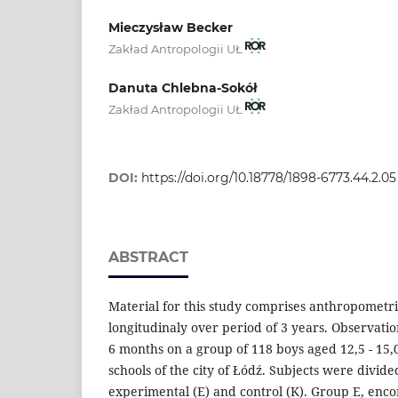
Mieczysław Becker
Zakład Antropologii UŁ
Danuta Chlebna-Sokół
Zakład Antropologii UŁ
DOI:
https://doi.org/10.18778/1898-6773.44.2.05
ABSTRACT
Material for this study comprises anthropometri
longitudinaly over period of 3 years. Observat
6 months on a group of 118 boys aged 12,5 - 15,
schools of the city of Łódź. Subjects were divide
experimental (E) and control (K). Group E, enc