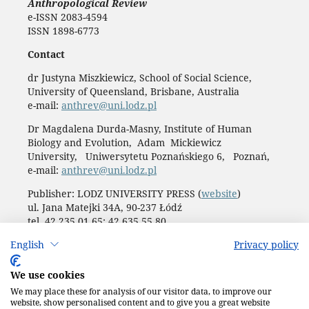
Anthropological Review
e-ISSN 2083-4594
ISSN 1898-6773
Contact
dr Justyna Miszkiewicz, School of Social Science,
University of Queensland, Brisbane, Australia
e-mail:
anthrev@uni.lodz.pl
Dr Magdalena Durda-Masny, Institute of Human
Biology and Evolution, Adam Mickiewicz
University, Uniwersytetu Poznańskiego 6, Poznań,
e-mail:
anthrev@uni.lodz.pl
Publisher: LODZ UNIVERSITY PRESS (
website
)
ul. Jana Matejki 34A, 90-237 Łódź
tel. 42 235 01 65; 42 635 55 80
Biuro:
journals@uni.lodz.pl
English
Privacy policy
Accesibility declaration
We use cookies
We may place these for analysis of our visitor data, to improve our
website, show personalised content and to give you a great website