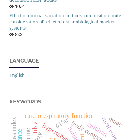
1034
Effect of diurnal variation on body composition under
consideration of selected chronobiological marker
systems
822
LANGUAGE
English
KEYWORDS
cardiorespiratory function
muac
rural women
δ15n
body mass index
body composition
children
tibia
hypertension
indian
anime
bmi