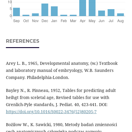
REFERENCES
Arey L. B., 1965, Developmental anatomy, (w.) Textbook
and laboratory manual of embryology, W.B. Saunders
Company. Philadelphia-London.
Bayley N., R. Pinneau, 1952, Tables for predicting adult
heihgt from sceletal age, Revised tables for use with
Grenlich-Pyle standards, J. Pediat. 40, 423-441. DOI:
https://doi.org/10.1016/S0022-3476(52)80205-7
Bożiłow W., K. Sawicki, 1980, Metody badań zmienności
cech anatomicznych człowieka podczas rozwoju