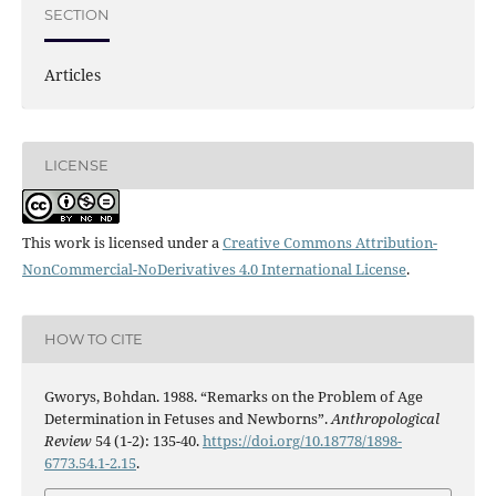
SECTION
Articles
LICENSE
This work is licensed under a
Creative Commons Attribution-
NonCommercial-NoDerivatives 4.0 International License
.
HOW TO CITE
Gworys, Bohdan. 1988. “Remarks on the Problem of Age
Determination in Fetuses and Newborns”.
Anthropological
Review
54 (1-2): 135-40.
https://doi.org/10.18778/1898-
6773.54.1-2.15
.