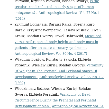
Porwolik, Krystian Porwolik, Bohdan Gworys,
Is the
secular trend reflected in early stages of human
ontogenesis?
,
Anthropological Review: Vol. 77 No. 1
(2014)
Zygmunt Domagała, Dariusz Kałka, Bożena Kurc-
Darak, Krzysztof Womperski, Lesław Rusiecki, Ewa S.
Krauz, Bohdan Gworys, Paweł Dąbrowski,
Measured
versus self-reported body height and body mass in
patients after an acute coronary syndrome
,
Anthropological Review: Vol. 80 No. 4 (2017)
Władimir Bożiłow, Konstanty Sawicki, Elżbieta
Poradnik, Wiesław Kuriej, Bohdan Gworys,
Variability
Of Weight In The Prenatal And Perinatal Stages Of
Development
,
Anthropological Review: Vol. 55 No. 1-2
(1992)
Włodzimierz Bożiłow, Wiesław Kurlej, Bohdan
Gworys, Elżbieta Poradnik,
Variability of Head
Circumference During the Prenatal and Perinatal
Development of Man
,
Anthropological Review: Vol. 51