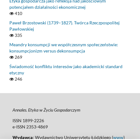
Etyka gospodarcza jako refleksja nad jakościowym
potencjałem działalności ekonomicznej
410
Paweł Brzostowski (1739–1827). Twórca Rzeczpospolitej
Pawłowskiej
335
Meandry konsumpcji we współczesnym społeczeństwie:
konsumpcjonizm versus dekonsumpcja
269
Świadomość konfliktu interesów jako akademicki standard
etyczny
246
Annales. Etyka w Życiu Gospodarczym
ISSN 1899-2226
e-ISSN 2353-4869
Wydawca
: Wydawnictwo Uniwersytetu Łódzkiego (
www
)