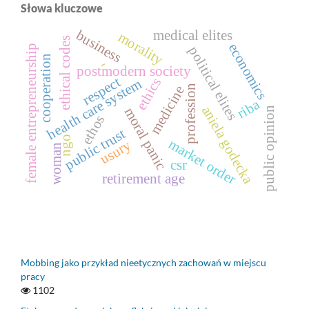
Słowa kluczowe
business
medical elites
morality
ethical codes
economics
female entrepreneurship
political elites
cooperation
-
postmodern society
respect
ethics
health care system
profession
medicine
riba
aniela godecka
public opinion
moral panic
ethos
public trust
ngo
market order
usury
woman
csr
retirement age
Mobbing jako przykład nieetycznych zachowań w miejscu
pracy
1102