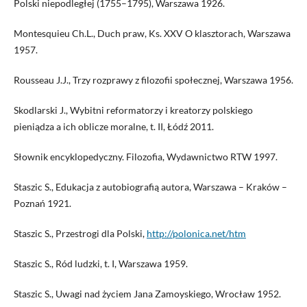
Polski niepodległej (1755–1795), Warszawa 1926.
Montesquieu Ch.L., Duch praw, Ks. XXV O klasztorach, Warszawa
1957.
Rousseau J.J., Trzy rozprawy z filozofii społecznej, Warszawa 1956.
Skodlarski J., Wybitni reformatorzy i kreatorzy polskiego
pieniądza a ich oblicze moralne, t. II, Łódź 2011.
Słownik encyklopedyczny. Filozofia, Wydawnictwo RTW 1997.
Staszic S., Edukacja z autobiografią autora, Warszawa – Kraków –
Poznań 1921.
Staszic S., Przestrogi dla Polski,
http://polonica.net/htm
Staszic S., Ród ludzki, t. I, Warszawa 1959.
Staszic S., Uwagi nad życiem Jana Zamoyskiego, Wrocław 1952.