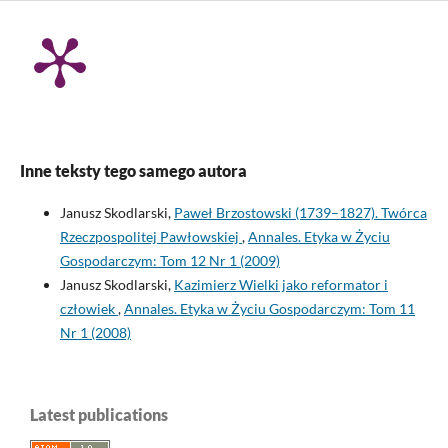
Inne teksty tego samego autora
Janusz Skodlarski,
Paweł Brzostowski (1739–1827). Twórca
Rzeczpospolitej Pawłowskiej
,
Annales. Etyka w Życiu
Gospodarczym: Tom 12 Nr 1 (2009)
Janusz Skodlarski,
Kazimierz Wielki jako reformator i
człowiek
,
Annales. Etyka w Życiu Gospodarczym: Tom 11
Nr 1 (2008)
Latest publications