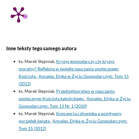
Inne teksty tego samego autora
ks. Marek Stępniak,
Kryzys gospodarczy czy kryzys
moralny? Refleksja w świetle nauczania społecznego
Kościoła
,
Annales. Etyka w Życiu Gospodarczym: Tom 15
(2012)
ks. Marek Stępniak,
Przedsiębiorstwo w nauczaniu
społecznym Kościoła katolickiego
,
Annales. Etyka w Życiu
Gospodarczym: Tom 13 Nr 1 (2010)
ks. Marek Stępniak,
Koncepcja człowieka a pozytywny
porządek świata
,
Annales. Etyka w Życiu Gospodarczym:
Tom 15 (2012)