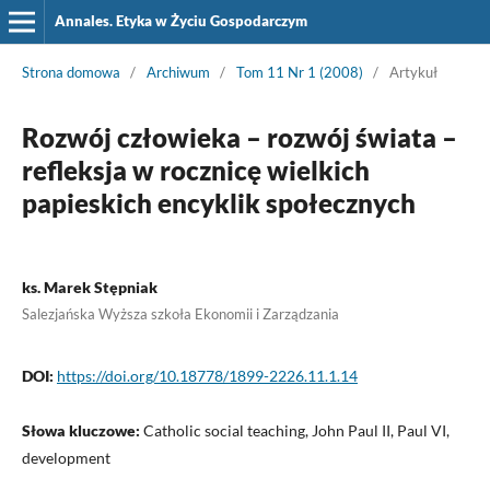
Annales. Etyka w Życiu Gospodarczym
Strona domowa
/
Archiwum
/
Tom 11 Nr 1 (2008)
/
Artykuł
Rozwój człowieka – rozwój świata –
refleksja w rocznicę wielkich
papieskich encyklik społecznych
ks. Marek Stępniak
Salezjańska Wyższa szkoła Ekonomii i Zarządzania
DOI:
https://doi.org/10.18778/1899-2226.11.1.14
Słowa kluczowe:
Catholic social teaching, John Paul II, Paul VI,
development