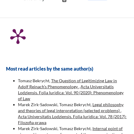
Most read articles by the same author(s)
Tomasz Bekrycht,
The Question of Legitimizing Law in
Adolf Reinach’s Phenomenology
,
Acta Universitatis
Lodziensis. Folia Iuridica: Vol. 90 (2020): Phenomenology
of Law
Marek Zirk-Sadowski, Tomasz Bekrycht,
Legal philosophy
and theories of legal interpretation (selected problems)
,
Acta Universitatis Lodziensis. Folia Iuridica: Vol. 78 (2017):
Filozofia prawa
Marek Zirk-Sadowski, Tomasz Bekrycht,
Internal point of