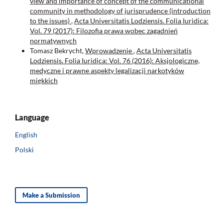
view and importance of concept of the communicational
community in methodology of jurisprudence (introduction
to the issues)
,
Acta Universitatis Lodziensis. Folia Iuridica:
Vol. 79 (2017): Filozofia prawa wobec zagadnień
normatywnych
Tomasz Bekrycht,
Wprowadzenie
,
Acta Universitatis
Lodziensis. Folia Iuridica: Vol. 76 (2016): Aksjologiczne,
medyczne i prawne aspekty legalizacji narkotyków
miękkich
Language
English
Polski
Make a Submission