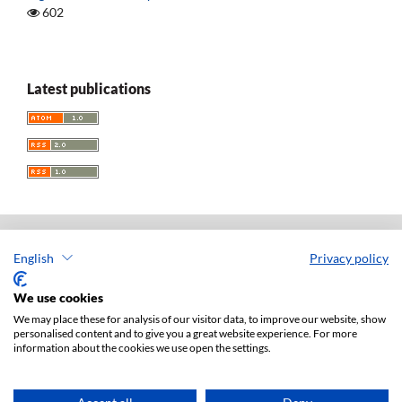
602
Latest publications
English
Privacy policy
Acta Universitatis Lodziensis. Folia Iuridica
ISSN: 0208-6069
We use cookies
e-ISSN: 2450-2782
We may place these for analysis of our visitor data, to improve our website, show
personalised content and to give you a great website experience. For more
Publisher: Lodz University Press (
website
)
information about the cookies we use open the settings.
Jan Matejki 34A Str., postal code: 90-237, town: Łódź
Tel.: 42 235 01 65, fax: 42 66 55 86
Publisher's office:
journals@uni.lodz.pl