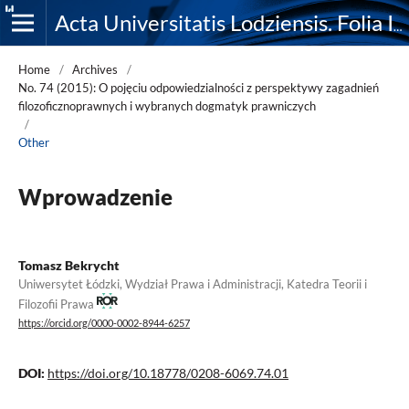
Acta Universitatis Lodziensis. Folia Iuridica
Home
/
Archives
/
No. 74 (2015): O pojęciu odpowiedzialności z perspektywy zagadnień
filozoficznoprawnych i wybranych dogmatyk prawniczych
/
Other
Wprowadzenie
Tomasz Bekrycht
Uniwersytet Łódzki, Wydział Prawa i Administracji, Katedra Teorii i
Filozofii Prawa
https://orcid.org/0000-0002-8944-6257
DOI:
https://doi.org/10.18778/0208-6069.74.01