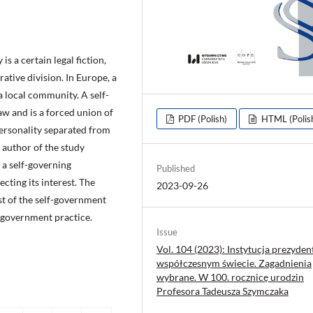
s a certain legal fiction,
rative division. In Europe, a
 local community. A self-
w and is a forced union of
PDF (Polish)
HTML (Polis
ersonality separated from
e author of the study
 a self-governing
Published
cting its interest. The
2023-09-26
st of the self-government
l government practice.
Issue
Vol. 104 (2023): Instytucja prezyden
współczesnym świecie. Zagadnienia
wybrane. W 100. rocznicę urodzin
Profesora Tadeusza Szymczaka