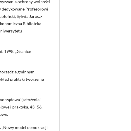
 wyzwania ochrony wolności
ów dedykowane Profesorowi
błoński, Sylwia Jarosz-
konomiczna Biblioteka
Uniwersytetu
i. 1998. „Granice
amorządzie gminnym
ykład praktyki tworzenia
morządowa’ (założenia i
ojowe i praktyka. 43–56.
owe.
18. „Nowy model demokracji