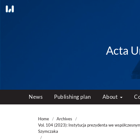
Acta Un
News
Publishing plan
About
C
Home
/
Archives
/
Vol. 104 (2023): Instytucja prezydenta we współczesnym
Szymczaka
/