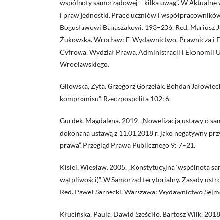
wspólnoty samorządowej – kilka uwag”. W Aktualne
i praw jednostki. Prace uczniów i współpracownik
Bogusławowi Banaszakowi. 193–206. Red. Mariusz Ja
Żukowska. Wrocław: E-Wydawnictwo. Prawnicza i E
Cyfrowa. Wydział Prawa, Administracji i Ekonomii 
Wrocławskiego.
Gilowska, Zyta. Grzegorz Gorzelak. Bohdan Jałowieck
kompromisu”. Rzeczpospolita 102: 6.
Gurdek, Magdalena. 2019. „Nowelizacja ustawy o s
dokonana ustawą z 11.01.2018 r. jako negatywny prz
prawa”. Przegląd Prawa Publicznego 9: 7–21.
Kisiel, Wiesław. 2005. „Konstytucyjna ‘wspólnota sa
wątpliwości)”. W Samorząd terytorialny. Zasady ustr
Red. Paweł Sarnecki. Warszawa: Wydawnictwo Sejm
Kłucińska, Paula. Dawid Sześciło. Bartosz Wilk. 20