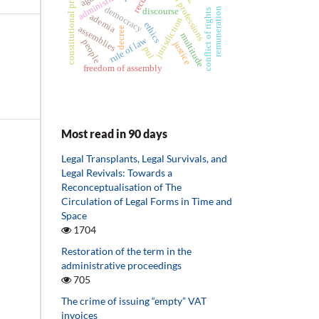
constitutional principles
administrative act
legal professions
recurs
democracy
remuneration
discourse
conflict of rights
ademia
jurisdiction
ethics
assemblies
decree
multitude
rule of law
people
justice
pui
freedom of assembly
Most read in 90 days
Legal Transplants, Legal Survivals, and
Legal Revivals: Towards a
Reconceptualisation of The
Circulation of Legal Forms in Time and
Space
1704
Restoration of the term in the
administrative proceedings
705
The crime of issuing “empty” VAT
invoices