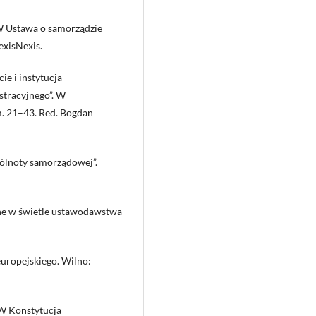
 W Ustawa o samorządzie
exisNexis.
ie i instytucja
tracyjnego”. W
m. 21–43. Red. Bogdan
ólnoty samorządowej”.
lne w świetle ustawodawstwa
europejskiego. Wilno:
 W Konstytucja