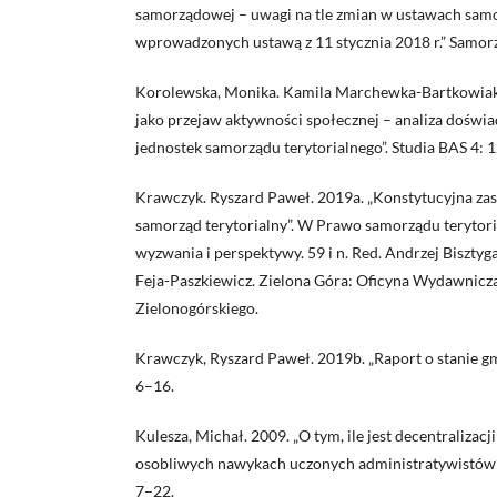
samorządowej – uwagi na tle zmian w ustawach sa
wprowadzonych ustawą z 11 stycznia 2018 r.” Samorz
Korolewska, Monika. Kamila Marchewka-Bartkowiak.
jako przejaw aktywności społecznej – analiza doświa
jednostek samorządu terytorialnego”. Studia BAS 4: 
Krawczyk. Ryszard Paweł. 2019a. „Konstytucyjna za
samorząd terytorialny”. W Prawo samorządu terytori
wyzwania i perspektywy. 59 i n. Red. Andrzej Biszt
Feja-Paszkiewicz. Zielona Góra: Oficyna Wydawnicz
Zielonogórskiego.
Krawczyk, Ryszard Paweł. 2019b. „Raport o stanie g
6–16.
Kulesza, Michał. 2009. „O tym, ile jest decentralizacji 
osobliwych nawykach uczonych administratywistów”.
7–22.