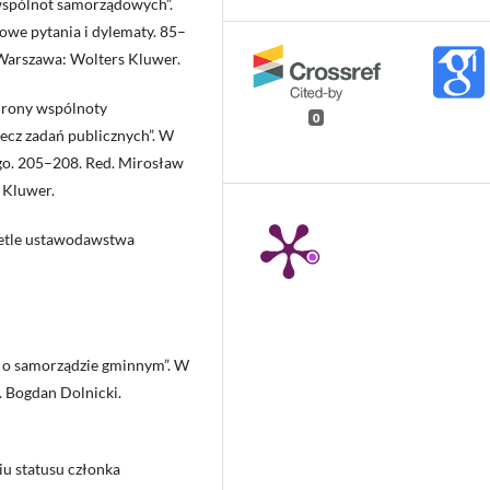
wspólnot samorządowych”.
we pytania i dylematy. 85–
 Warszawa: Wolters Kluwer.
hrony wspólnoty
0
ecz zadań publicznych”. W
o. 205–208. Red. Mirosław
 Kluwer.
ietle ustawodawstwa
y o samorządzie gminnym”. W
 Bogdan Dolnicki.
iu statusu członka