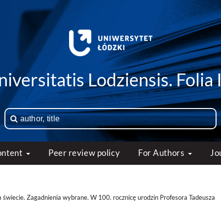
iversitatis Lodziensis. Folia 
ontent
Peer review policy
For Authors
Jo
 świecie. Zagadnienia wybrane. W 100. rocznicę urodzin Profesora Tadeusza