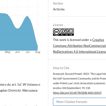
Section
Articles
License
This work is licensed under a
Creative
Commons Attribution-NonCommercial
NoDerivatives 4.0 International Licens
How to Cite
Krawczyk, Ryszard Paweł. 2023. “The Legal Inte
the Self-Government Community and Its Prote
under Polish Law”.
Acta Universitatis Lodziensis.
arz do art. 5a”. W Ustawa o
Iuridica
104 (September): 95-118.
gdan Dolnicki. Warszawa:
https://doi.org/10.18778/0208-6069.104.07
.
More Citation Formats