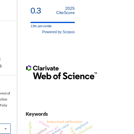
0.3
2025
CiteScore
13th percentile
Powered by Scopus
-
e
.
rest of
ction
 Folia
Keywords
schmitt
behavioral addictions
employer
roman curia
procedure
agamben