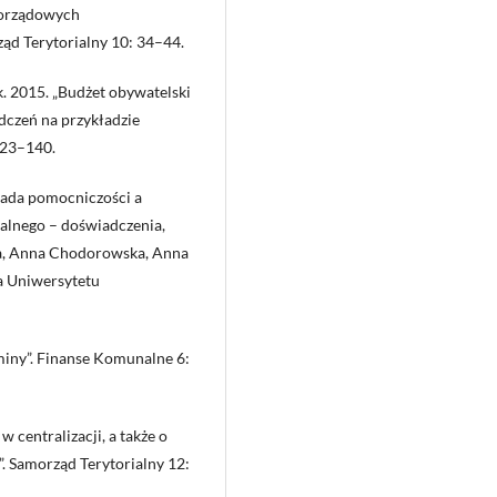
morządowych
ąd Terytorialny 10: 34–44.
 2015. „Budżet obywatelski
dczeń na przykładzie
123–140.
sada pomocniczości a
alnego – doświadczenia,
yga, Anna Chodorowska, Anna
a Uniwersytetu
miny”. Finanse Komunalne 6:
w centralizacji, a także o
 Samorząd Terytorialny 12: