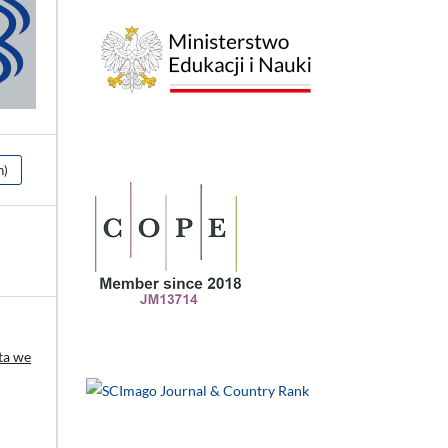
h)
ta we