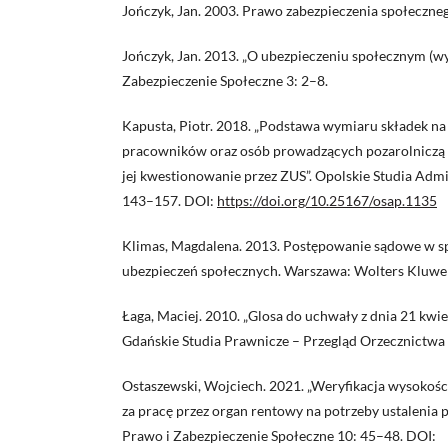
Jończyk, Jan. 2003. Prawo zabezpieczenia społeczn
Jończyk, Jan. 2013. „O ubezpieczeniu społecznym (wyk
Zabezpieczenie Społeczne 3: 2–8.
Kapusta, Piotr. 2018. „Podstawa wymiaru składek na
pracowników oraz osób prowadzących pozarolniczą d
jej kwestionowanie przez ZUS”. Opolskie Studia Adm
143–157. DOI:
https://doi.org/10.25167/osap.1135
Klimas, Magdalena. 2013. Postępowanie sądowe w s
ubezpieczeń społecznych. Warszawa: Wolters Kluwer
Łaga, Maciej. 2010. „Glosa do uchwały z dnia 21 kwiet
Gdańskie Studia Prawnicze – Przegląd Orzecznictwa
Ostaszewski, Wojciech. 2021. „Weryfikacja wysoko
za pracę przez organ rentowy na potrzeby ustalenia
Prawo i Zabezpieczenie Społeczne 10: 45–48. DOI: