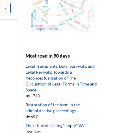
jurisdiction
assemblies
schmitt
discourse
agamben
roman curia
ademia
decree
pui
administrative act
people
rule of law
rousseau
procedure
recurs
democracy
justice
eternity clause
proportionality
Most read in 90 days
Legal Transplants, Legal Survivals, and
Legal Revivals: Towards a
Reconceptualisation of The
Circulation of Legal Forms in Time and
Space
1710
Restoration of the term in the
administrative proceedings
697
The crime of issuing “empty” VAT
invoices