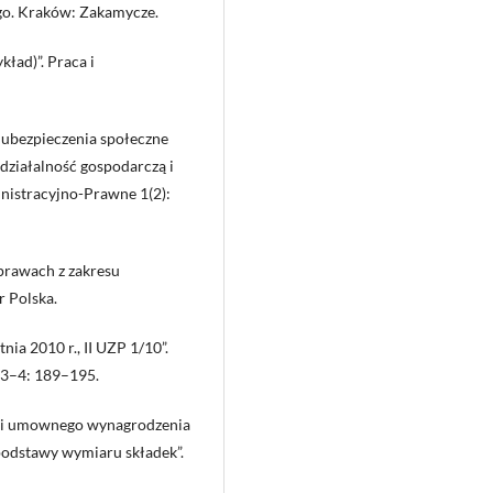
ego. Kraków: Zakamycze.
ład)”. Praca i
 ubezpieczenia społeczne
ziałalność gospodarczą i
inistracyjno-Prawne 1(2):
prawach z zakresu
 Polska.
nia 2010 r., II UZP 1/10”.
 3–4: 189–195.
ści umownego wynagrodzenia
 podstawy wymiaru składek”.