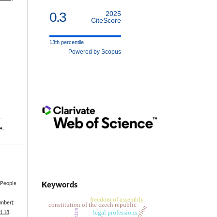
0.3
2025
CiteScore
13th percentile
Powered by Scopus
-
e
.
Keywords
r People
freedom of assembly
mber):
constitution of the czech republic
ethics
1.18
.
legal professions