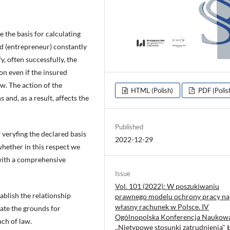
e the basis for calculating
ed (entrepreneur) constantly
y, often successfully, the
on even if the insured
aw. The action of the
HTML (Polish)
PDF (Polis
 and, as a result, affects the
Published
 veryfing the declared basis
2022-12-29
hether in this respect we
r with a comprehensive
Issue
Vol. 101 (2022): W poszukiwaniu
stablish the relationship
prawnego modelu ochrony pracy na
własny rachunek w Polsce. IV
cate the grounds for
Ogólnopolska Konferencja Naukow
ch of law.
,,Nietypowe stosunki zatrudnienia" 