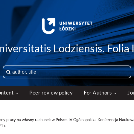
iversitatis Lodziensis. Folia 
ontent
Peer review policy
For Authors
Jo
ony pracy na własny rachunek w Polsce. IV Ogólnopolska Konferencja Naukow
1 r.