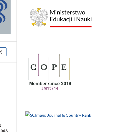
h)
a
Łódź,