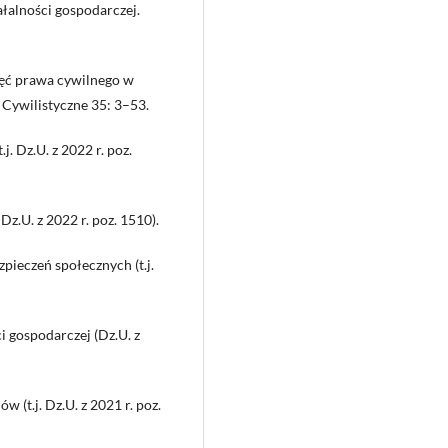
łalności gospodarczej.
ojęć prawa cywilnego w
 Cywilistyczne 35: 3–53.
j. Dz.U. z 2022 r. poz.
Dz.U. z 2022 r. poz. 1510).
zpieczeń społecznych (t.j.
i gospodarczej (Dz.U. z
 (t.j. Dz.U. z 2021 r. poz.