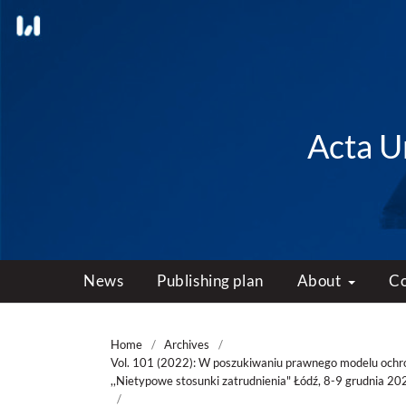
Acta Un
News
Publishing plan
About
C
Home
/
Archives
/
Vol. 101 (2022): W poszukiwaniu prawnego modelu ochr
,,Nietypowe stosunki zatrudnienia" Łódź, 8-9 grudnia 202
/