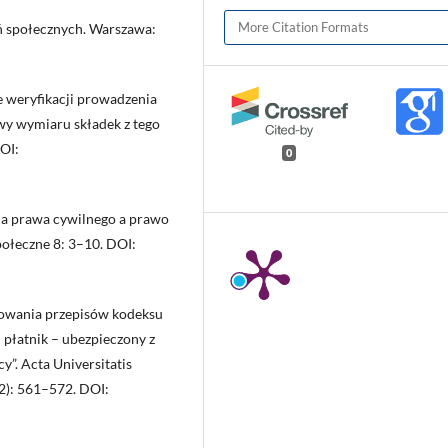
More Citation Formats
ń społecznych. Warszawa:
 weryfikacji prowadzenia
wy wymiaru składek z tego
DOI:
0
cia prawa cywilnego a prawo
połeczne 8: 3–10. DOI:
sowania przepisów kodeksu
 płatnik – ubezpieczony z
”. Acta Universitatis
(2): 561–572. DOI: