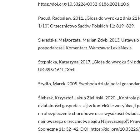
https://doi.org/10.33226/0032-6186.2021.10.6
Pacud, Radosław. 2011. „Glosa do wyroku z dnia 21 k
1/10”. Orzecznictwo Sądów Polskich 11: 819–829.
Sieradzka, Małgorzata. Marian Zdyb. 2013. Ustawa o
gospodarczej. Komentarz. Warszawa: LexisNexis.
Stępnicka, Katarzyna. 2017. „Glosa do wyroku SN z dni
UK 395/16”. LEX/el.
Szydło, Marek. 2005. Swoboda działalności gospodar
Ślebzak, Krzysztof. Jakub Zieliński. 2020. „Kontrola
działalności gospodarczej w kontekście weryfikacji
na ubezpieczenie chorobowe oraz wysokości świadcze
najnowszego orzecznictwa Sądu Najwyższego)”. Praw
Społeczne 11: 32–42. DOI:
https://doi.org/10.3322