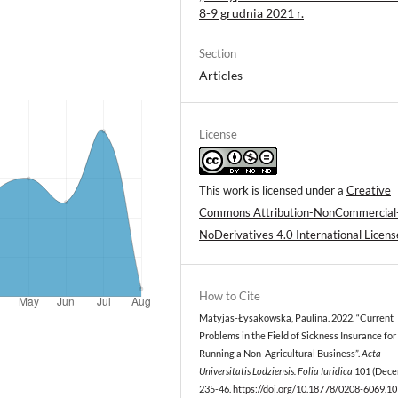
8-9 grudnia 2021 r.
Section
Articles
License
This work is licensed under a
Creative
Commons Attribution-NonCommercial
NoDerivatives 4.0 International Licens
How to Cite
Matyjas-Łysakowska, Paulina. 2022. “Current
Problems in the Field of Sickness Insurance fo
Running a Non-Agricultural Business”.
Acta
Universitatis Lodziensis. Folia Iuridica
101 (Dece
235-46.
https://doi.org/10.18778/0208-6069.10