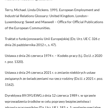
Terry, Michael. Linda Dickens. 1991. European Employment and
Industrial Relations Glossary: United Kingdom. London–
Luxembourg: Sweet and Maxwell – Oﬃce for Oﬃcial Publications
of the European Communities.
Traktat o funkcjonowaniu Unii Europejskiej (Dz. Urz. UE C 326 z
dnia 26 października 2012 r., s. 47).
Ustawa z dnia 26 czerwca 1974 r. – Kodeks pracy (t.j. Dz.U. z 2020
r. poz. 1320).
Ustawa z dnia 24 czerwca 2021 r. o zmianie niektórych ustaw
związanych ze świadczeniami na rzecz rodziny (Dz.U. z 2021 r. poz.
1162).
Dyrektywa 89/391/EWG z dnia 12 czerwca 1989 r. w sprawie
wprowadzenia środków w celu poprawy bezpieczeństwa i
zdrowia pracowników (Dz. Urz. UE L 183, s. 1; wydanie specjalne