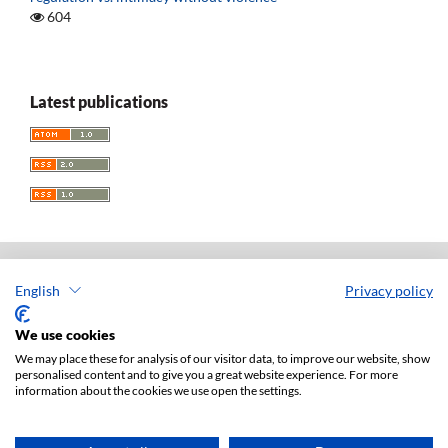
604
Latest publications
English
Privacy policy
Acta Universitatis Lodziensis. Folia Iuridica
ISSN: 0208-6069
We use cookies
e-ISSN: 2450-2782
We may place these for analysis of our visitor data, to improve our website, show
personalised content and to give you a great website experience. For more
Publisher: Lodz University Press (
website
)
information about the cookies we use open the settings.
Jan Matejki 34A Str., postal code: 90-237, town: Łódź
Tel.: 42 235 01 65, fax: 42 66 55 86
Publisher's office:
journals@uni.lodz.pl