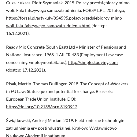
Guza, Łukasz. Piotr Szymaniak. 2015. Polscy przedsiębiorcy mimo
woli. Fala fałszywego samozatrudnienia. FORSAL.PL, 20 lutego,
https://forsal.pl/artykuly/854595,polscyprzedsiebiorcy-mimo-
woli-fala-falszywego-samozatrudnienia.html
(dostęp:
16.12.2021).
Ready Mix Concrete (South East) Ltd v Minister of Pensions and
National Insurance. 1968. 1 All ER 433 (Employment Law case
concerning Employment Status),
http://simplestudying.com
(dostęp: 17.12.2021).
Risak, Martin. Thomas Dullinger. 2018. The Concept of «Worker»
in EU Law: Status quo and potential for change. Brussels:
European Trade Union Institute. DOI:
https://doi.org/10.2139/ssrn.3190912
Świątkowski, Andrzej Marian. 2019. Elektroniczne technologie
zatrudnienia ery postindustrialnej. Kraków: Wydawnictwo
Naukowe Akademii Ignatianum.