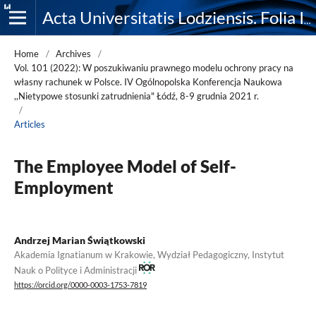
Acta Universitatis Lodziensis. Folia Iuridica
Home
/
Archives
/
Vol. 101 (2022): W poszukiwaniu prawnego modelu ochrony pracy na
własny rachunek w Polsce. IV Ogólnopolska Konferencja Naukowa
,,Nietypowe stosunki zatrudnienia" Łódź, 8-9 grudnia 2021 r.
/
Articles
The Employee Model of Self-
Employment
Andrzej Marian Świątkowski
Akademia Ignatianum w Krakowie, Wydział Pedagogiczny, Instytut
Nauk o Polityce i Administracji
https://orcid.org/0000-0003-1753-7819