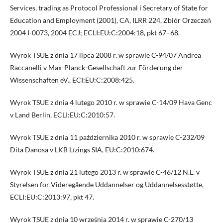
Services, trading as Protocol Professional i Secretary of State for
Education and Employment (2001), CA, ILRR 224, Zbiór Orzeczeń
2004 I-0073, 2004 ECJ; ECLI:EU:C:2004:18, pkt 67–68.
Wyrok TSUE z dnia 17 lipca 2008 r. w sprawie C-94/07 Andrea
Raccanelli v Max-Planck-Gesellschaft zur Förderung der
Wissenschaften eV., ECI:EU:C:2008:425.
Wyrok TSUE z dnia 4 lutego 2010 r. w sprawie C-14/09 Hava Genc
v Land Berlin, ECLI:EU:C:2010:57.
Wyrok TSUE z dnia 11 października 2010 r. w sprawie C-232/09
Dita Danosa v LKB Līzings SIA, EU:C:2010:674.
Wyrok TSUE z dnia 21 lutego 2013 r. w sprawie C-46/12 N.L. v
Styrelsen for Videregående Uddannelser og Uddannelsesstøtte,
ECLI:EU:C:2013:97, pkt 47.
Wyrok TSUE z dnia 10 września 2014 r. w sprawie C-270/13