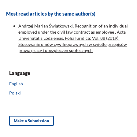
Most read articles by the same author(s)
Andrzej Marian Świątkowski,
Recognition of an individual
employed under the civil law contract as employee
,
Acta
Universitatis Lodziensis. Folia Iuridica: Vol. 88 (2019):
Stosowanie umów cywilnoprawnych w świetle przepisów
prawa pracy i ubezpieczeń społecznych
Language
English
Polski
Make a Submission