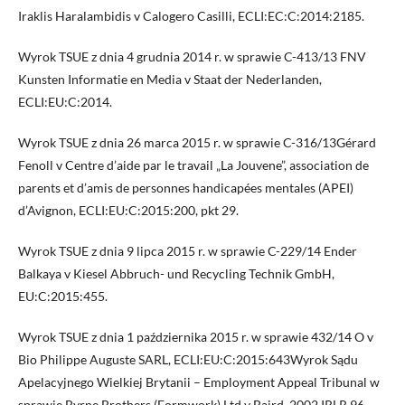
Iraklis Haralambidis v Calogero Casilli, ECLI:EC:C:2014:2185.
Wyrok TSUE z dnia 4 grudnia 2014 r. w sprawie C-413/13 FNV
Kunsten Informatie en Media v Staat der Nederlanden,
ECLI:EU:C:2014.
Wyrok TSUE z dnia 26 marca 2015 r. w sprawie C-316/13Gérard
Fenoll v Centre d’aide par le travail „La Jouvene”, association de
parents et d’amis de personnes handicapées mentales (APEI)
d’Avignon, ECLI:EU:C:2015:200, pkt 29.
Wyrok TSUE z dnia 9 lipca 2015 r. w sprawie C-229/14 Ender
Balkaya v Kiesel Abbruch- und Recycling Technik GmbH,
EU:C:2015:455.
Wyrok TSUE z dnia 1 października 2015 r. w sprawie 432/14 O v
Bio Philippe Auguste SARL, ECLI:EU:C:2015:643Wyrok Sądu
Apelacyjnego Wielkiej Brytanii – Employment Appeal Tribunal w
sprawie Byrne Brothers (Formwork) Ltd v Baird, 2002 IRLR 96.