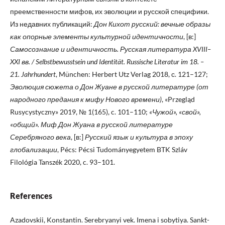
преемственности мифов, их эволюции и русской специфики.
Из недавних публикаций:
Дон Кихот русский: вечные образы
как опорные элементы культурной идентичности
, [в:]
Самосознание и идентичность. Русская литература XVIII–
XXI вв. / Selbstbewusstsein und Identität. Russische Literatur im 18. –
21. Jahrhundert
, München: Herbert Utz Verlag 2018, с. 121–127;
Эволюция сюжета о Дон Жуане в русской литературе (от
народного предания к мифу Нового времени)
, «Przegląd
Rusycystyczny» 2019, № 1(165), c. 101–110;
«Чужой», «свой»,
«общий». Миф Дон Жуана в русской литературе
Серебряного века
, [в:]
Русский язык и культура в эпоху
глобализации
, Pécs: Pécsi Tudományegyetem BTK Szláv
Filológia Tanszék 2020, c. 93–101.
References
Azadovskii, Konstantin. Serebryanyi vek. Imena i sobytiya. Sankt-