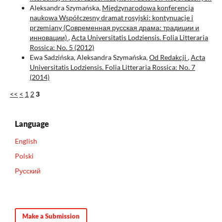
Aleksandra Szymańska,
Międzynarodowa konferencja
naukowa Współczesny dramat rosyjski: kontynuacje i
przemiany (Современная русская драма: традиции и
инновации)
,
Acta Universitatis Lodziensis. Folia Litteraria
Rossica: No. 5 (2012)
Ewa Sadzińska, Aleksandra Szymańska,
Od Redakcji
,
Acta
Universitatis Lodziensis. Folia Litteraria Rossica: No. 7
(2014)
<<
<
1
2
3
Language
English
Polski
Русский
Make a Submission