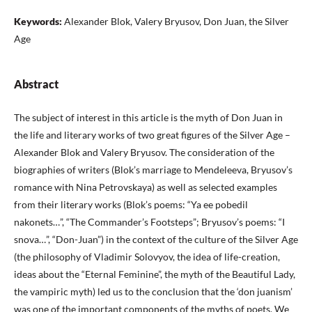
Keywords:
Alexander Blok, Valery Bryusov, Don Juan, the Silver
Age
Abstract
The subject of interest in this article is the myth of Don Juan in
the life and literary works of two great figures of the Silver Age –
Alexander Blok and Valery Bryusov. The consideration of the
biographies of writers (Blok’s marriage to Mendeleeva, Bryusov’s
romance with Nina Petrovskaya) as well as selected examples
from their literary works (Blok’s poems: “Ya ee pobedil
nakonets…”, “The Commander’s Footsteps”; Bryusov’s poems: “I
snova…”, “Don-Juan”) in the context of the culture of the Silver Age
(the philosophy of Vladimir Solovyov, the idea of ​​life-creation,
ideas about the “Eternal Feminine”, the myth of the Beautiful Lady,
the vampiric myth) led us to the conclusion that the ‘don juanism’
was one of the important components of the myths of poets. We