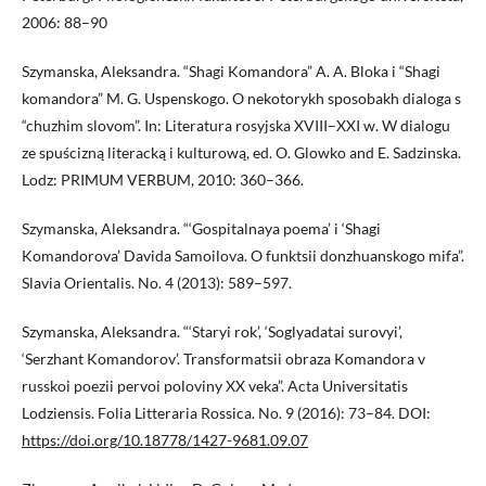
2006: 88–90
Szymanska, Aleksandra. “Shagi Komandora” A. A. Bloka i “Shagi
komandora” M. G. Uspenskogo. O nekotorykh sposobakh dialoga s
“chuzhim slovom”. In: Literatura rosyjska XVIII–XXI w. W dialogu
ze spuścizną literacką i kulturową, ed. O. Glowko and E. Sadzinska.
Lodz: PRIMUM VERBUM, 2010: 360–366.
Szymanska, Aleksandra. “‘Gospitalnaya poema’ i ‘Shagi
Komandorova’ Davida Samoilova. O funktsii donzhuanskogo mifa”.
Slavia Orientalis. No. 4 (2013): 589–597.
Szymanska, Aleksandra. “‘Staryi rok’, ‘Soglyadatai surovyi’,
‘Serzhant Komandorov’. Transformatsii obraza Komandora v
russkoi poezii pervoi poloviny XX veka”. Acta Universitatis
Lodziensis. Folia Litteraria Rossica. No. 9 (2016): 73–84. DOI:
https://doi.org/10.18778/1427-9681.09.07