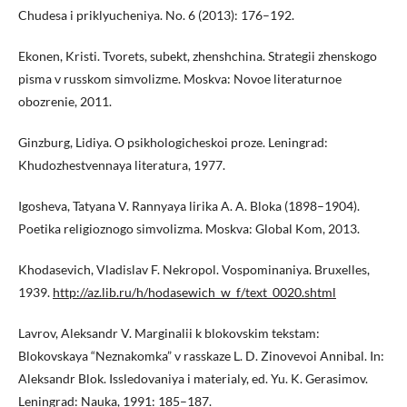
Chudesa i priklyucheniya. No. 6 (2013): 176–192.
Ekonen, Kristi. Tvorets, subekt, zhenshchina. Strategii zhenskogo
pisma v russkom simvolizme. Moskva: Novoe literaturnoe
obozrenie, 2011.
Ginzburg, Lidiya. O psikhologicheskoi proze. Leningrad:
Khudozhestvennaya literatura, 1977.
Igosheva, Tatyana V. Rannyaya lirika A. A. Bloka (1898–1904).
Poetika religioznogo simvolizma. Moskva: Global Kom, 2013.
Khodasevich, Vladislav F. Nekropol. Vospominaniya. Bruxelles,
1939.
http://az.lib.ru/h/hodasewich_w_f/text_0020.shtml
Lavrov, Aleksandr V. Marginalii k blokovskim tekstam:
Blokovskaya “Neznakomka” v rasskaze L. D. Zinovevoi Annibal. In:
Aleksandr Blok. Issledovaniya i materialy, ed. Yu. K. Gerasimov.
Leningrad: Nauka, 1991: 185–187.