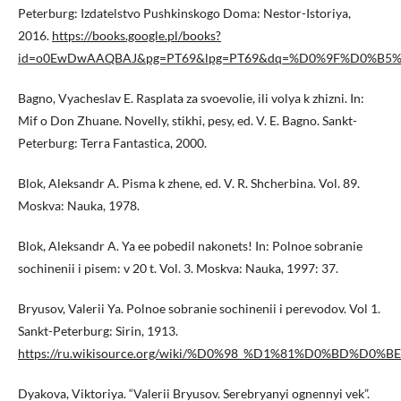
Peterburg: Izdatelstvo Pushkinskogo Doma: Nestor-Istoriya,
2016.
https://books.google.pl/books?
id=o0EwDwAAQBAJ&pg=PT69&lpg=PT69&dq=%D0%9F%D0%B5
Bagno, Vyacheslav E. Rasplata za svoevolie, ili volya k zhizni. In:
Mif o Don Zhuane. Novelly, stikhi, pesy, ed. V. E. Bagno. Sankt-
Peterburg: Terra Fantastica, 2000.
Blok, Aleksandr A. Pisma k zhene, ed. V. R. Shcherbina. Vol. 89.
Moskva: Nauka, 1978.
Blok, Aleksandr A. Ya ee pobedil nakonets! In: Polnoe sobranie
sochinenii i pisem: v 20 t. Vol. 3. Moskva: Nauka, 1997: 37.
Bryusov, Valerii Ya. Polnoe sobranie sochinenii i perevodov. Vol 1.
Sankt-Peterburg: Sirin, 1913.
https://ru.wikisource.org/wiki/%D0%98_%D1%81%D0%B
Dyakova, Viktoriya. “Valerii Bryusov. Serebryanyi ognennyi vek”.