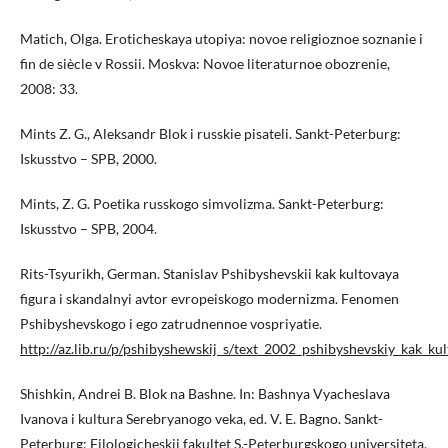
Matich, Olga. Eroticheskaya utopiya: novoe religioznoe soznanie i
fin de siècle v Rossii. Moskva: Novoe literaturnoe obozrenie,
2008: 33.
Mints Z. G., Aleksandr Blok i russkie pisateli. Sankt-Peterburg:
Iskusstvo – SPB, 2000.
Mints, Z. G. Poetika russkogo simvolizma. Sankt-Peterburg:
Iskusstvo – SPB, 2004.
Rits-Tsyurikh, German. Stanislav Pshibyshevskii kak kultovaya
figura i skandalnyi avtor evropeiskogo modernizma. Fenomen
Pshibyshevskogo i ego zatrudnennoe vospriyatie.
http://az.lib.ru/p/pshibyshewskij_s/text_2002_pshibyshevskiy_kak_ku
Shishkin, Andrei B. Blok na Bashne. In: Bashnya Vyacheslava
Ivanova i kultura Serebryanogo veka, ed. V. E. Bagno. Sankt-
Peterburg: Filologicheskii fakultet S.-Peterburgskogo universiteta,