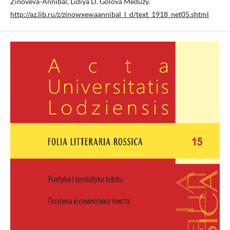
Zinoveva-Annibal, Lidiya D. Golova Meduzy.
http://az.lib.ru/z/zinowxewaannibal_l_d/text_1918_net05.shtml