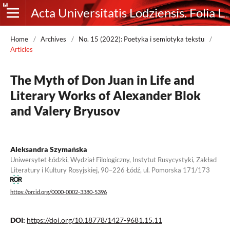
Acta Universitatis Lodziensis. Folia Litteraria Rossica
Home
/
Archives
/
No. 15 (2022): Poetyka i semiotyka tekstu
/
Articles
The Myth of Don Juan in Life and
Literary Works of Alexander Blok
and Valery Bryusov
Aleksandra Szymańska
Uniwersytet Łódzki, Wydział Filologiczny, Instytut Rusycystyki, Zakład
Literatury i Kultury Rosyjskiej, 90–226 Łódź, ul. Pomorska 171/173
https://orcid.org/0000-0002-3380-5396
DOI:
https://doi.org/10.18778/1427-9681.15.11