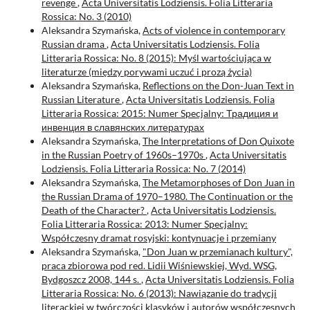
revenge
,
Acta Universitatis Lodziensis. Folia Litteraria
Rossica: No. 3 (2010)
Aleksandra Szymańska,
Acts of violence in contemporary
Russian drama
,
Acta Universitatis Lodziensis. Folia
Litteraria Rossica: No. 8 (2015): Myśl wartościująca w
literaturze (między porywami uczuć i prozą życia)
Aleksandra Szymańska,
Reflections on the Don-Juan Text in
Russian Literature
,
Acta Universitatis Lodziensis. Folia
Litteraria Rossica: 2015: Numer Specjalny: Традиция и
инвенция в славянских литературах
Aleksandra Szymańska,
The Interpretations of Don Quixote
in the Russian Poetry of 1960s–1970s
,
Acta Universitatis
Lodziensis. Folia Litteraria Rossica: No. 7 (2014)
Aleksandra Szymańska,
The Metamorphoses of Don Juan in
the Russian Drama of 1970–1980. The Continuation or the
Death of the Character?
,
Acta Universitatis Lodziensis.
Folia Litteraria Rossica: 2013: Numer Specjalny:
Współczesny dramat rosyjski: kontynuacje i przemiany
Aleksandra Szymańska,
"Don Juan w przemianach kultury",
praca zbiorowa pod red. Lidii Wiśniewskiej, Wyd. WSG,
Bydgoszcz 2008, 144 s.
,
Acta Universitatis Lodziensis. Folia
Litteraria Rossica: No. 6 (2013): Nawiązanie do tradycji
literackiej w twórczości klasyków i autorów współczesnych