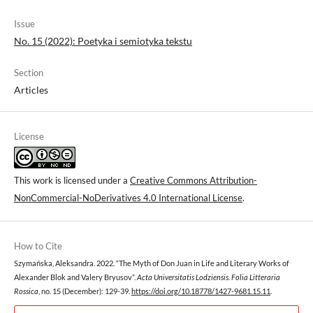
Issue
No. 15 (2022): Poetyka i semiotyka tekstu
Section
Articles
License
This work is licensed under a
Creative Commons Attribution-
NonCommercial-NoDerivatives 4.0 International License
.
How to Cite
Szymańska, Aleksandra. 2022. “The Myth of Don Juan in Life and Literary Works of
Alexander Blok and Valery Bryusov”.
Acta Universitatis Lodziensis. Folia Litteraria
Rossica
, no. 15 (December): 129-39.
https://doi.org/10.18778/1427-9681.15.11
.