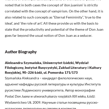
noted that in both cases the concept of ‘don juanism’ is strictly
correlated with the concept of vampirism. On the other hand, it is
also related to such concepts as “Eternal Femininity”, ‘true to the
ideal’, and ‘the role of art’. All these provide us with the basis to
state that the productivity and potential of the theme of Don Juan
goes far beyond the usual notion of Don Juan as a seducer.
Author Biography
Aleksandra Szymańska, Uniwersytet Łódzki, Wydział
Filologiczny, Instytut Rusycystyki, Zakład Literatury i Kultury
Rosyjskiej, 90–226 Łódź, ul. Pomorska 171/173
Szymańska Aleksandra – кандидат филологических наук,
адъюнкт кафедры русской литературы и культуры Института
русистики Лодзинского университета. Автор монографии
Postać Don Juana w utworach pisarzy rosyjskich XIX wieku
, Łódź:
Wydawnictwo UŁ 2009. Научные статьи посвящены русско-
испанским литературным связям в контексте