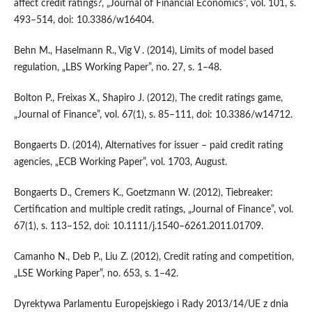
affect credit ratings?, „Journal of Financial Economics”, vol. 101, s.
493–514, doi: 10.3386/w16404.
Behn M., Haselmann R., Vig V . (2014), Limits of model based
regulation, „LBS Working Paper”, no. 27, s. 1–48.
Bolton P., Freixas X., Shapiro J. (2012), The credit ratings game,
„Journal of Finance”, vol. 67(1), s. 85–111, doi: 10.3386/w14712.
Bongaerts D. (2014), Alternatives for issuer – paid credit rating
agencies, „ECB Working Paper”, vol. 1703, August.
Bongaerts D., Cremers K., Goetzmann W. (2012), Tiebreaker:
Certification and multiple credit ratings, „Journal of Finance”, vol.
67(1), s. 113–152, doi: 10.1111/j.1540–6261.2011.01709.
Camanho N., Deb P., Liu Z. (2012), Credit rating and competition,
„LSE Working Paper”, no. 653, s. 1–42.
Dyrektywa Parlamentu Europejskiego i Rady 2013/14/UE z dnia