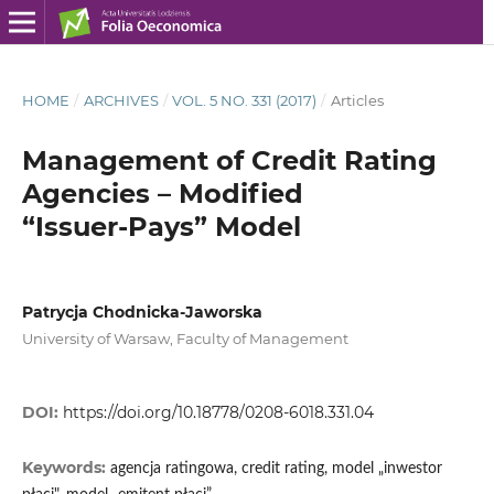
HOME
/
ARCHIVES
/
VOL. 5 NO. 331 (2017)
/
Articles
Management of Credit Rating
Agencies – Modified
“Issuer‑Pays” Model
Patrycja Chodnicka-Jaworska
University of Warsaw, Faculty of Management
DOI:
https://doi.org/10.18778/0208-6018.331.04
Keywords:
agencja ratingowa, credit rating, model „inwestor