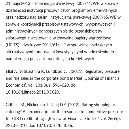
21 maja 2013 r. zmieniająca dyrektywę 2003/41/WE w sprawie
działalności instytucji pracowniczych programów emerytalnych
oraz nadzoru nad takimi instytucjami, dyrektywę 2009/65/WE w
sprawie koordynacji przepisów ustawowych, wykonawczych i
administracyjnych odnoszących się do przedsiębiorstw
zbiorowego inwestowania w zbywalne papiery wartościowe
(UCITS) i dyrektywę 2011/61/ UE w sprawie zarządzających
alternatywnymi funduszami inwestycyjnymi w odniesieniu do
nadmiernego polegania na ratingach kredytowych.
Ellul A., Jotikasthira P., Lundblad C.T. (2011), Regulatory pressure
and fire sales in the corporate bond market, „Journal of Financial
Economics”, vol. 101(3), s. 596–620, doi:
10.1016/j.jfineco.2011.03.020.
Griffin J.M., Nickerson J., Tang D.Y. (2013), Rating shopping or
catering? An examination of the response to competitive pressure
for CDO credit ratings, „Review of Financial Studies”, vol. 26(9), s.
2270–2310, doi: 10.1093/rfs/hht036.