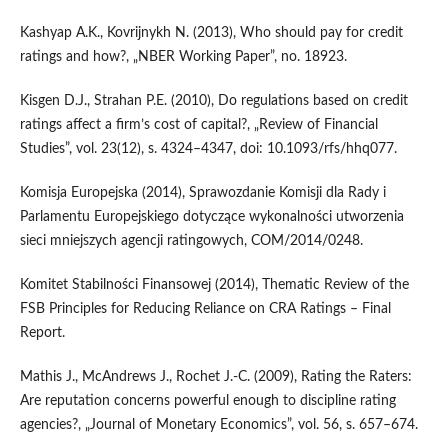
Kashyap A.K., Kovrijnykh N. (2013), Who should pay for credit
ratings and how?, „NBER Working Paper”, no. 18923.
Kisgen D.J., Strahan P.E. (2010), Do regulations based on credit
ratings affect a firm’s cost of capital?, „Review of Financial
Studies”, vol. 23(12), s. 4324–4347, doi: 10.1093/rfs/hhq077.
Komisja Europejska (2014), Sprawozdanie Komisji dla Rady i
Parlamentu Europejskiego dotyczące wykonalności utworzenia
sieci mniejszych agencji ratingowych, COM/2014/0248.
Komitet Stabilności Finansowej (2014), Thematic Review of the
FSB Principles for Reducing Reliance on CRA Ratings – Final
Report.
Mathis J., McAndrews J., Rochet J.‑C. (2009), Rating the Raters:
Are reputation concerns powerful enough to discipline rating
agencies?, „Journal of Monetary Economics”, vol. 56, s. 657–674.