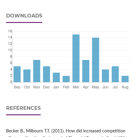
DOWNLOADS
REFERENCES
Becker B., Milbourn T.T. (2011), How did increased competition