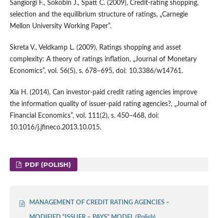
Sangiorgi F., Sokobin J., Spatt C. (2009), Credit‑rating shopping,
selection and the equilibrium structure of ratings, „Carnegie
Mellon University Working Paper”.
Skreta V., Veldkamp L. (2009), Ratings shopping and asset
complexity: A theory of ratings inflation, „Journal of Monetary
Economics”, vol. 56(5), s. 678–695, doi: 10.3386/w14761.
Xia H. (2014), Can investor‑paid credit rating agencies improve
the information quality of issuer‑paid rating agencies?, „Journal of
Financial Economics”, vol. 111(2), s. 450–468, doi:
10.1016/j.jfineco.2013.10.015.
PDF (POLISH)
MANAGEMENT OF CREDIT RATING AGENCIES –
MODIFIED “ISSUER – PAYS” MODEL (Polish)