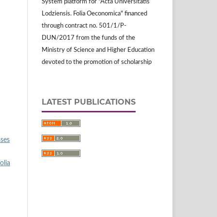
System platform for "Acta Universitatis
Lodziensis. Folia Oeconomica" financed
through contract no. 501/1/P-
DUN/2017 from the funds of the
Ministry of Science and Higher Education
devoted to the promotion of scholarship
LATEST PUBLICATIONS
sses
olia