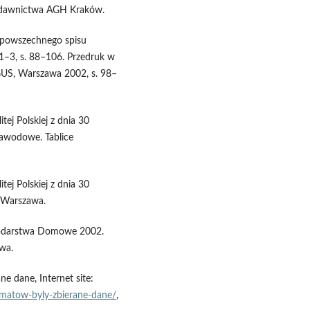
Wydawnictwa AGH Kraków.
o powszechnego spisu
. 1–3, s. 88–106. Przedruk w
 GUS, Warszawa 2002, s. 98–
ej Polskiej z dnia 30
zawodowe. Tablice
ej Polskiej z dnia 30
, Warszawa.
podarstwa Domowe 2002.
wa.
e dane, Internet site:
ematow-byly-zbierane-dane/
,