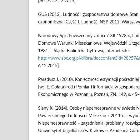
[Access: 2.12.2015].
GUS (2013), Ludność i gospodarstwa domowe. Stan i
ekonomiczna. Część I. Ludność. NSP 2011, Warszaw
Narodowy Spis Powszechny z dnia 7 XII 1978 r., L
Domowe Warunki Mieszkaniowe, Wojewódzki Urząd 
1981 r., Śląska Biblioteka Cyfrowa, Internet site:
http://www.sbc.org.pl/dlibra/doccontent?id=98957
6.12.2015].
Paradysz J. (2010), Konieczność estymacji pośrednie
[w:] E. Gołata (red.) Pomiar i informacja w gospodar
Ekonomicznego w Poznaniu, Poznań, ZN. 149, s. 45–
Slany K. (2014), Osoby niepełnosprawne w świetle 
Powszechnego Ludności i Mieszkań z 2011 r. – wybra
Niepełnosprawność – zagadnienia, problemy, rozwiąza
Uniwersytet Jagielloński w Krakowie, Akademia Górn