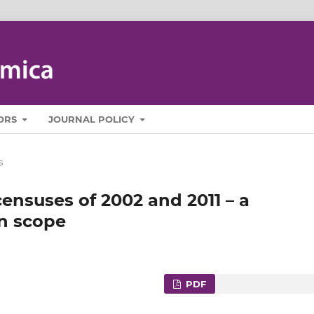
ORS
JOURNAL POLICY
s
 censuses of 2002 and 2011 – a
n scope
PDF