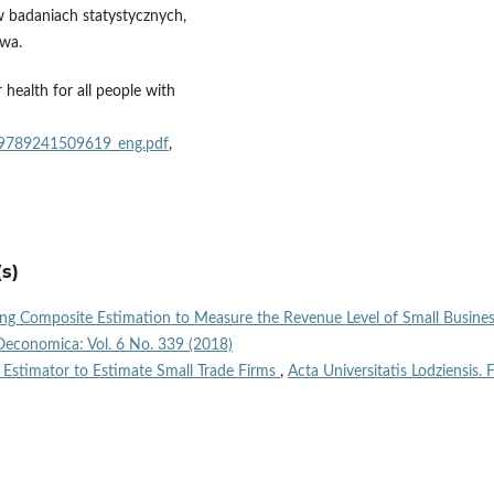
 badaniach statystycznych,
awa.
health for all people with
1/9789241509619_eng.pdf
,
s)
ing Composite Estimation to Measure the Revenue Level of Small Busine
a Oeconomica: Vol. 6 No. 339 (2018)
Estimator to Estimate Small Trade Firms
,
Acta Universitatis Lodziensis. F