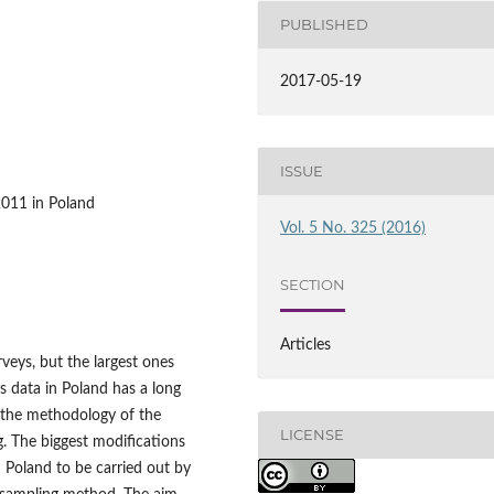
PUBLISHED
2017-05-19
ISSUE
2011 in Poland
Vol. 5 No. 325 (2016)
SECTION
Articles
rveys, but the largest ones
s data in Poland has a long
h the methodology of the
LICENSE
. The biggest modifications
 Poland to be carried out by