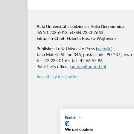
Acta Universitatis Lodziensis. Folia Oeconomica
ISSN 0208-6018; eISSN 2353-7663
Editor-in-Chief
: Elżbieta Roszko-Wojtowicz
Publisher
: Lodz University Press (
website
)
Jana Matejki St., no 34A, postal code: 90-237, town:
Tel.: 42 235 01 65, fax: 42 66 55 86
Publisher's office:
journals@uni.lodz.pl
Accesibility declaration
English
We use cookies