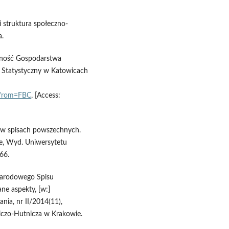
 struktura społeczno-
a.
udność Gospodarstwa
Statystyczny w Katowicach
&from=FBC
, [Access:
j w spisach powszechnych.
ce, Wyd. Uniwersytetu
66.
Narodowego Spisu
ne aspekty, [w:]
nia, nr II/2014(11),
iczo-Hutnicza w Krakowie.