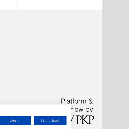
Deny
No, adjust