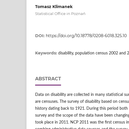
Tomasz Klimanek
Statistical Office in Poznań
DOI:
https://doi.org/10.18778/0208-6018.325.10
Keywords:
disability, population census 2002 and 
ABSTRACT
Data on disability are collected in many statistical su
are censuses. The survey of disability based on censu
history dating back to 1921. During this period bot
survey and the scope of the data have been changing
took place in 2011. NCP 2011 was the first census in