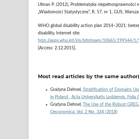
Ulman P. (2012), Problematyka niepełnosprawności w
„Wiadomości Statystyczne”, R. 57, nr 1, GUS, Warsz
WHO global disability action plan 2014–2021: better 
disability, Internet site:
http://apps.who.int/iris/bitstream/10665/199544/
[Access: 2.12.2015].
Most read articles by the same author(
Grażyna Dehnel,
Stratification of Domains Us
in Poland
,
Acta Universitatis Lodziensis. Foli
Grażyna Dehnel,
The Use of the Robust GREG 
Oeconomica: Vol. 2 No. 334 (2018)