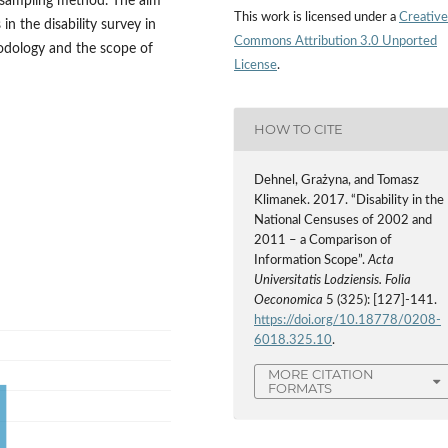
 sampling method. The aim
This work is licensed under a
Creative
in the disability survey in
Commons Attribution 3.0 Unported
dology and the scope of
License
.
HOW TO CITE
Dehnel, Grażyna, and Tomasz
Klimanek. 2017. “Disability in the
National Censuses of 2002 and
2011 – a Comparison of
Information Scope”.
Acta
Universitatis Lodziensis. Folia
Oeconomica
5 (325): [127]-141.
https://doi.org/10.18778/0208-
6018.325.10
.
MORE CITATION
FORMATS