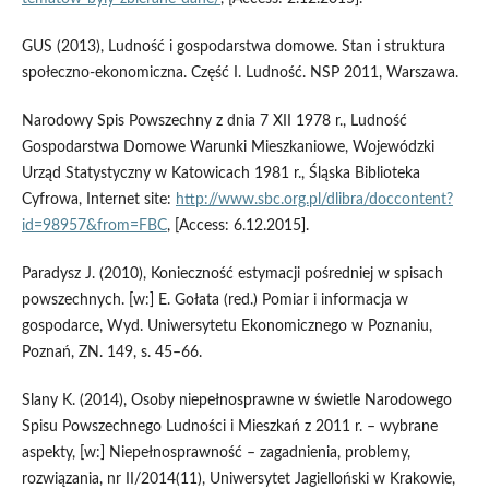
GUS (2013), Ludność i gospodarstwa domowe. Stan i struktura
społeczno-ekonomiczna. Część I. Ludność. NSP 2011, Warszawa.
Narodowy Spis Powszechny z dnia 7 XII 1978 r., Ludność
Gospodarstwa Domowe Warunki Mieszkaniowe, Wojewódzki
Urząd Statystyczny w Katowicach 1981 r., Śląska Biblioteka
Cyfrowa, Internet site:
http://www.sbc.org.pl/dlibra/doccontent?
id=98957&from=FBC
, [Access: 6.12.2015].
Paradysz J. (2010), Konieczność estymacji pośredniej w spisach
powszechnych. [w:] E. Gołata (red.) Pomiar i informacja w
gospodarce, Wyd. Uniwersytetu Ekonomicznego w Poznaniu,
Poznań, ZN. 149, s. 45–66.
Slany K. (2014), Osoby niepełnosprawne w świetle Narodowego
Spisu Powszechnego Ludności i Mieszkań z 2011 r. – wybrane
aspekty, [w:] Niepełnosprawność – zagadnienia, problemy,
rozwiązania, nr II/2014(11), Uniwersytet Jagielloński w Krakowie,