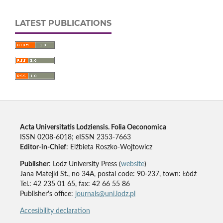
LATEST PUBLICATIONS
Acta Universitatis Lodziensis. Folia Oeconomica
ISSN 0208-6018; eISSN 2353-7663
Editor-in-Chief
: Elżbieta Roszko-Wojtowicz
Publisher
: Lodz University Press (
website
)
Jana Matejki St., no 34A, postal code: 90-237, town: Łódź
Tel.: 42 235 01 65, fax: 42 66 55 86
Publisher's office:
journals@uni.lodz.pl
Accesibility declaration