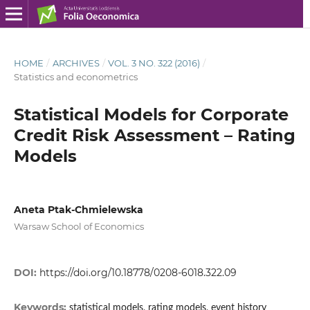
HOME
/
ARCHIVES
/
VOL. 3 NO. 322 (2016)
/
Statistics and econometrics
Statistical Models for Corporate
Credit Risk Assessment – Rating
Models
Aneta Ptak-Chmielewska
Warsaw School of Economics
DOI:
https://doi.org/10.18778/0208-6018.322.09
Keywords:
statistical models, rating models, event history