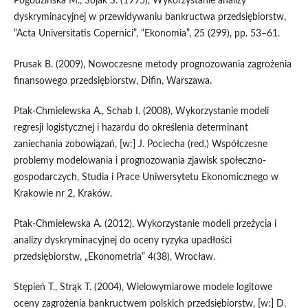
Pogodzińska M., Sojak S. (1995), Wykorzystanie analizy
dyskryminacyjnej w przewidywaniu bankructwa przedsiębiorstw,
“Acta Universitatis Copernici”, “Ekonomia”, 25 (299), pp. 53–61.
Prusak B. (2009), Nowoczesne metody prognozowania zagrożenia
finansowego przedsiębiorstw, Difin, Warszawa.
Ptak-Chmielewska A., Schab I. (2008), Wykorzystanie modeli
regresji logistycznej i hazardu do określenia determinant
zaniechania zobowiązań, [w:] J. Pociecha (red.) Współczesne
problemy modelowania i prognozowania zjawisk społeczno-
gospodarczych, Studia i Prace Uniwersytetu Ekonomicznego w
Krakowie nr 2, Kraków.
Ptak-Chmielewska A. (2012), Wykorzystanie modeli przeżycia i
analizy dyskryminacyjnej do oceny ryzyka upadłości
przedsiębiorstw, „Ekonometria” 4(38), Wrocław.
Stępień T., Strąk T. (2004), Wielowymiarowe modele logitowe
oceny zagrożenia bankructwem polskich przedsiębiorstw, [w:] D.