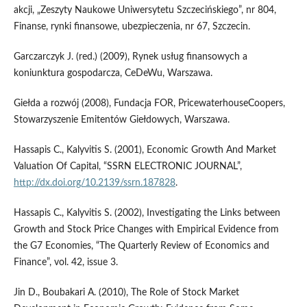
akcji, „Zeszyty Naukowe Uniwersy­tetu Szczecińskiego”, nr 804,
Finanse, rynki finansowe, ubezpieczenia, nr 67, Szczecin.
Garczarczyk J. (red.) (2009), Rynek usług finansowych a
koniunktura gospodarcza, CeDeWu, War­szawa.
Giełda a rozwój (2008), Fundacja FOR, PricewaterhouseCoopers,
Stowarzyszenie Emitentów Gieł­dowych, Warszawa.
Hassapis C., Kalyvitis S. (2001), Economic Growth And Market
Valuation Of Capital, “SSRN ELECTRONIC JOURNAL”,
http://dx.doi.org/10.2139/ssrn.187828
.
Hassapis C., Kalyvitis S. (2002), Investigating the Links between
Growth and Stock Price Changes with Empirical Evidence from
the G7 Economies, “The Quarterly Review of Economics and
Finance”, vol. 42, issue 3.
Jin D., Boubakari A. (2010), The Role of Stock Market