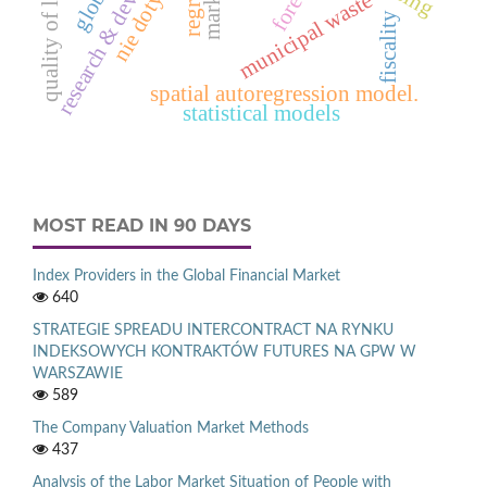
research & development
nie dotyczy
quality of life
municipal waste
fiscality
spatial autoregression model.
statistical models
MOST READ IN 90 DAYS
Index Providers in the Global Financial Market
640
STRATEGIE SPREADU INTERCONTRACT NA RYNKU
INDEKSOWYCH KONTRAKTÓW FUTURES NA GPW W
WARSZAWIE
589
The Company Valuation Market Methods
437
Analysis of the Labor Market Situation of People with