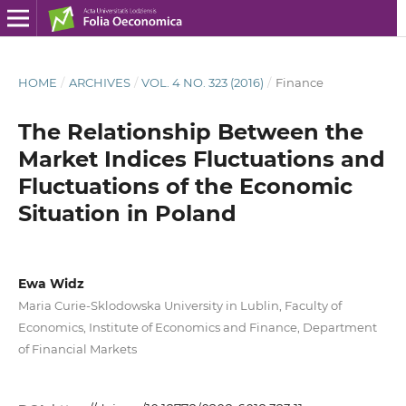
HOME
/
ARCHIVES
/
VOL. 4 NO. 323 (2016)
/
Finance
The Relationship Between the
Market Indices Fluctuations and
Fluctuations of the Economic
Situation in Poland
Ewa Widz
Maria Curie-Sklodowska University in Lublin, Faculty of
Economics, Institute of Economics and Finance, Department
of Financial Markets