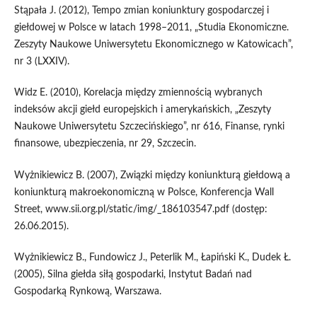
Stąpała J. (2012), Tempo zmian koniunktury gospodarczej i
giełdowej w Polsce w latach 1998–2011, „Studia Ekonomiczne.
Zeszyty Naukowe Uniwersytetu Ekonomicznego w Katowicach”,
nr 3 (LXXIV).
Widz E. (2010), Korelacja między zmiennością wybranych
indeksów akcji giełd europejskich i ame­rykańskich, „Zeszyty
Naukowe Uniwersytetu Szczecińskiego”, nr 616, Finanse, rynki
finan­sowe, ubezpieczenia, nr 29, Szczecin.
Wyżnikiewicz B. (2007), Związki między koniunkturą giełdową a
koniunkturą makroekonomicz­ną w Polsce, Konferencja Wall
Street, www.sii.org.pl/static/img/_186103547.pdf (dostęp:
26.06.2015).
Wyżnikiewicz B., Fundowicz J., Peterlik M., Łapiński K., Dudek Ł.
(2005), Silna giełda siłą gospo­darki, Instytut Badań nad
Gospodarką Rynkową, Warszawa.