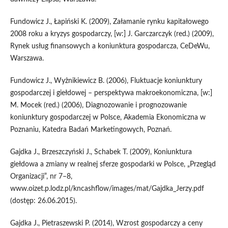
Fundowicz J., Łapiński K. (2009), Załamanie rynku kapitałowego
2008 roku a kryzys gospodarczy, [w:] J. Garczarczyk (red.) (2009),
Rynek usług finansowych a koniunktura gospodarcza, Ce­DeWu,
Warszawa.
Fundowicz J., Wyżnikiewicz B. (2006), Fluktuacje koniunktury
gospodarczej i giełdowej – per­spektywa makroekonomiczna, [w:]
M. Mocek (red.) (2006), Diagnozowanie i prognozowa­nie
koniunktury gospodarczej w Polsce, Akademia Ekonomiczna w
Poznaniu, Katedra Badań Marketingowych, Poznań.
Gajdka J., Brzeszczyński J., Schabek T. (2009), Koniunktura
giełdowa a zmiany w realnej sferze go­spodarki w Polsce, „Przegląd
Organizacji”, nr 7–8,
www.oizet.p.lodz.pl/kncashflow/images/mat/Gajdka_Jerzy.pdf
(dostęp: 26.06.2015).
Gajdka J., Pietraszewski P. (2014), Wzrost gospodarczy a ceny