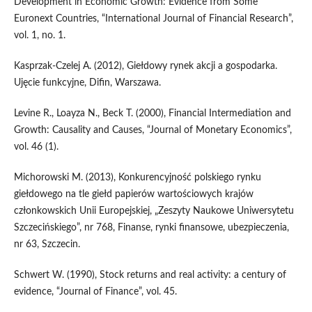
Development in Economic Growth: Evidence from Some
Euronext Countries, “International Journal of Financial Research”,
vol. 1, no. 1.
Kasprzak-Czelej A. (2012), Giełdowy rynek akcji a gospodarka.
Ujęcie funkcyjne, Difin, Warszawa.
Levine R., Loayza N., Beck T. (2000), Financial Intermediation and
Growth: Causality and Causes, “Journal of Monetary Economics”,
vol. 46 (1).
Michorowski M. (2013), Konkurencyjność polskiego rynku
giełdowego na tle giełd papierów war­tościowych krajów
członkowskich Unii Europejskiej, „Zeszyty Naukowe Uniwersytetu
Szcze­cińskiego”, nr 768, Finanse, rynki finansowe, ubezpieczenia,
nr 63, Szczecin.
Schwert W. (1990), Stock returns and real activity: a century of
evidence, “Journal of Finance”, vol. 45.