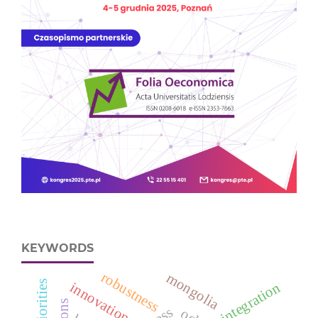
KEYWORDS
robustness
mongolia
innovation
integration