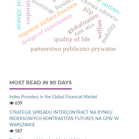
strategic priorities
corporations
business
ochrona zdrowia
bootstrap
outliers
response surface function
p2p
globalization
design of experiments
welfare
east asia
mobility
quality of life
partnerstwo publiczno-prywatne
MOST READ IN 90 DAYS
Index Providers in the Global Financial Market
639
STRATEGIE SPREADU INTERCONTRACT NA RYNKU
INDEKSOWYCH KONTRAKTÓW FUTURES NA GPW W
WARSZAWIE
587