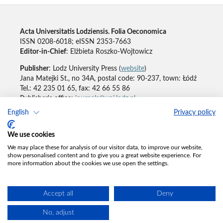
Acta Universitatis Lodziensis. Folia Oeconomica
ISSN 0208-6018; eISSN 2353-7663
Editor-in-Chief
: Elżbieta Roszko-Wojtowicz
Publisher
: Lodz University Press (
website
)
Jana Matejki St., no 34A, postal code: 90-237, town: Łódź
Tel.: 42 235 01 65, fax: 42 66 55 86
Publisher's office:
journals@uni.lodz.pl
English
Privacy policy
Accesibility declaration
We use cookies
We may place these for analysis of our visitor data, to improve our website,
show personalised content and to give you a great website experience. For
more information about the cookies we use open the settings.
Accept all
Deny
No, adjust