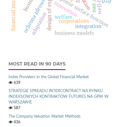
design of experiments
financial innovations
well-being
response surface function
east asia
ochrona zdrowia
p2p
innovation
adaptation
welfare
corporations
integration
business models
MOST READ IN 90 DAYS
Index Providers in the Global Financial Market
639
STRATEGIE SPREADU INTERCONTRACT NA RYNKU
INDEKSOWYCH KONTRAKTÓW FUTURES NA GPW W
WARSZAWIE
587
The Company Valuation Market Methods
436