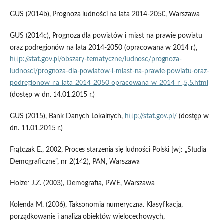
GUS (2014b), Prognoza ludności na lata 2014-2050, Warszawa
GUS (2014c), Prognoza dla powiatów i miast na prawie powiatu
oraz podregionów na lata 2014-2050 (opracowana w 2014 r.),
http://stat.gov.pl/obszary-tematyczne/ludnosc/prognoza-
ludnosci/prognoza-dla-powiatow-i-miast-na-prawie-powiatu-oraz-
podregionow-na-lata-2014-2050-opracowana-w-2014-r-,5,5.html
(dostęp w dn. 14.01.2015 r.)
GUS (2015), Bank Danych Lokalnych,
http://stat.gov.pl/
(dostęp w
dn. 11.01.2015 r.)
Frątczak E., 2002, Proces starzenia się ludności Polski [w]: „Studia
Demograficzne”, nr 2(142), PAN, Warszawa
Holzer J.Z. (2003), Demografia, PWE, Warszawa
Kolenda M. (2006), Taksonomia numeryczna. Klasyfikacja,
porządkowanie i analiza obiektów wielocechowych,