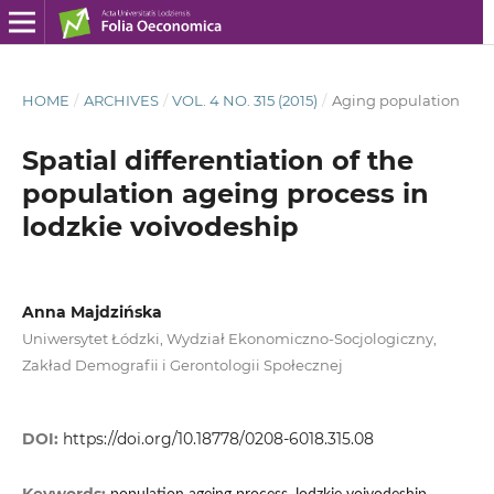
HOME
/
ARCHIVES
/
VOL. 4 NO. 315 (2015)
/
Aging population
Spatial differentiation of the
population ageing process in
lodzkie voivodeship
Anna Majdzińska
Uniwersytet Łódzki, Wydział Ekonomiczno-Socjologiczny,
Zakład Demografii i Gerontologii Społecznej
DOI:
https://doi.org/10.18778/0208-6018.315.08