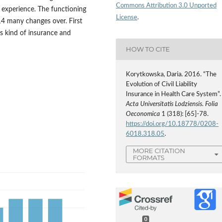
Commons Attribution 3.0 Unported
of experience. The functioning
License
.
14 many changes over. First
is kind of insurance and
HOW TO CITE
Korytkowska, Daria. 2016. “The
Evolution of Civil Liability
Insurance in Health Care System”.
Acta Universitatis Lodziensis. Folia
Oeconomica
1 (318): [65]-78.
https://doi.org/10.18778/0208-
6018.318.05
.
MORE CITATION
FORMATS
0