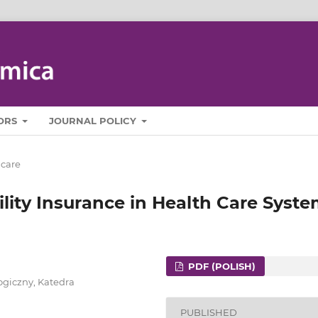
ORS
JOURNAL POLICY
 care
bility Insurance in Health Care Syst
PDF (POLISH)
ogiczny, Katedra
PUBLISHED