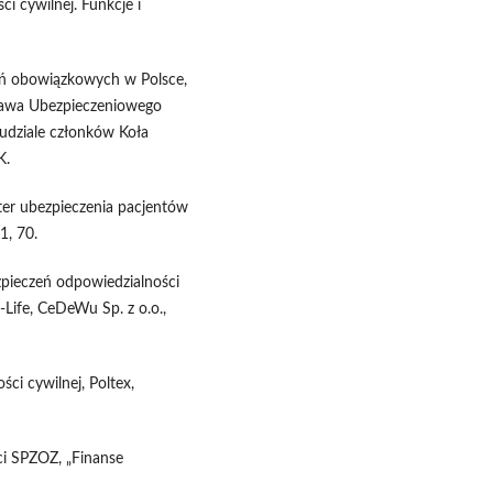
i cywilnej. Funkcje i
zeń obowiązkowych w Polsce,
rawa Ubezpieczeniowego
udziale członków Koła
K.
kter ubezpieczenia pacjentów
1, 70.
ezpieczeń odpowiedzialności
n-Life, CeDeWu Sp. z o.o.,
ci cywilnej, Poltex,
ci SPZOZ, „Finanse