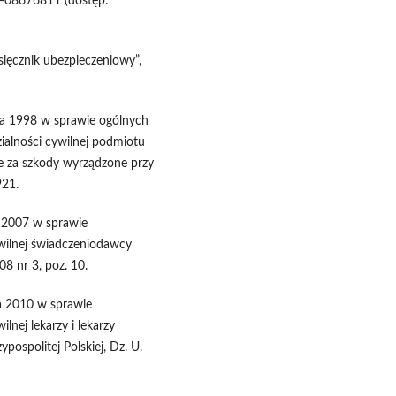
y=08676811 (dostęp:
ięcznik ubezpieczeniowy”,
da 1998 w sprawie ogólnych
alności cywilnej podmiotu
e za szkody wyrządzone przy
921.
a 2007 w sprawie
wilnej świadczeniodawcy
08 nr 3, poz. 10.
a 2010 w sprawie
nej lekarzy i lekarzy
ospolitej Polskiej, Dz. U.