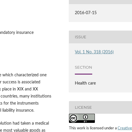
2016-07-15
, mandatory insurance
ISSUE
Vol. 1 No. 318 (2016)
SECTION
nce which characterized one
r success is associated
Health care
k place in XIX and XX
d countries, many institutions
ks for the instruments
LICENSE
 liability insurance.
olution had taken a medical
This work is licensed under a
Creative
the most valuable goods as