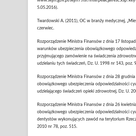
www.sejm.gov.pl/sejm7.nsf/InterpelacjaTresc.xsp?ke
5.05.2016).
Twardowski A. (2011), OC w branży medycznej, „Mies
czerwiec.
Rozporządzenie Ministra Finansów z dnia 17 listopa
warunków ubezpieczenia obowiązkowego odpowiedzi
przyjmującego zamówienie na świadczenia zdrowotn
udzielaniu tych świadczeń, Dz. U. 1998 nr 143, poz. 
Rozporządzenie Ministra Finansów z dnia 28 grudni
obowiązkowego ubezpieczenia odpowiedzialności cy
udzielającego świadczeń opieki zdrowotnej, Dz. U. 20
Rozporządzenie Ministra Finansów z dnia 26 kwietni
obowiązkowego ubezpieczenia odpowiedzialności cywil
dentystów wykonujących zawód na terytorium Rzeczyp
2010 nr 78, poz. 515.