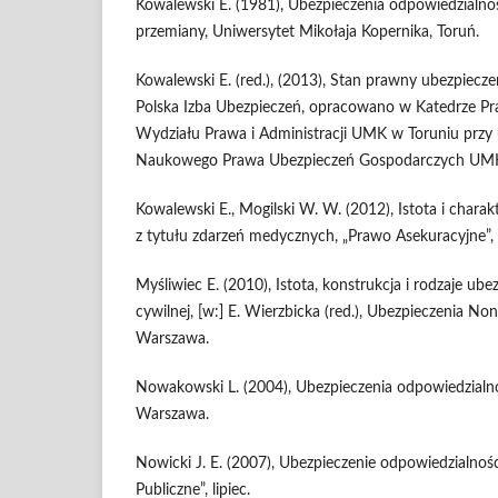
Kowalewski E. (1981), Ubezpieczenia odpowiedzialnośc
przemiany, Uniwersytet Mikołaja Kopernika, Toruń.
Kowalewski E. (red.), (2013), Stan prawny ubezpiec
Polska Izba Ubezpieczeń, opracowano w Katedrze P
Wydziału Prawa i Administracji UMK w Toruniu przy 
Naukowego Prawa Ubezpieczeń Gospodarczych UM
Kowalewski E., Mogilski W. W. (2012), Istota i chara
z tytułu zdarzeń medycznych, „Prawo Asekuracyjne”, 
Myśliwiec E. (2010), Istota, konstrukcja i rodzaje ub
cywilnej, [w:] E. Wierzbicka (red.), Ubezpieczenia No
Warszawa.
Nowakowski L. (2004), Ubezpieczenia odpowiedzialnoś
Warszawa.
Nowicki J. E. (2007), Ubezpieczenie odpowiedzialnoś
Publiczne”, lipiec.