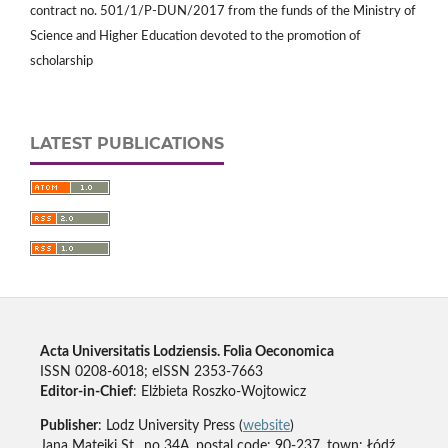
contract no. 501/1/P-DUN/2017 from the funds of the Ministry of
Science and Higher Education devoted to the promotion of
scholarship
LATEST PUBLICATIONS
Acta Universitatis Lodziensis. Folia Oeconomica
ISSN 0208-6018; eISSN 2353-7663
Editor-in-Chief
: Elżbieta Roszko-Wojtowicz
Publisher
: Lodz University Press (
website
)
Jana Matejki St., no 34A, postal code: 90-237, town: Łódź