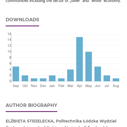
communities including the sector of „silver” and “white” economy.
DOWNLOADS
AUTHOR BIOGRAPHY
ELŻBIETA STRZELECKA, Politechnika Łódzka Wydział