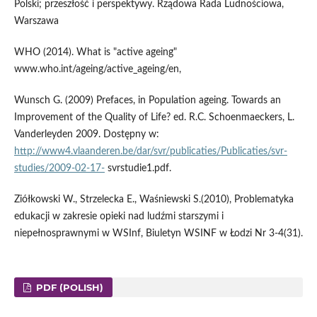
Polski; przeszłość i perspektywy. Rządowa Rada Ludnościowa,
Warszawa
WHO (2014). What is "active ageing"
www.who.int/ageing/active_ageing/en,
Wunsch G. (2009) Prefaces, in Population ageing. Towards an
Improvement of the Quality of Life? ed. R.C. Schoenmaeckers, L.
Vanderleyden 2009. Dostępny w:
http://www4.vlaanderen.be/dar/svr/publicaties/Publicaties/svr-
studies/2009-02-17-
svrstudie1.pdf.
Ziółkowski W., Strzelecka E., Waśniewski S.(2010), Problematyka
edukacji w zakresie opieki nad ludźmi starszymi i
niepełnosprawnymi w WSInf, Biuletyn WSINF w Łodzi Nr 3-4(31).
PDF (POLISH)