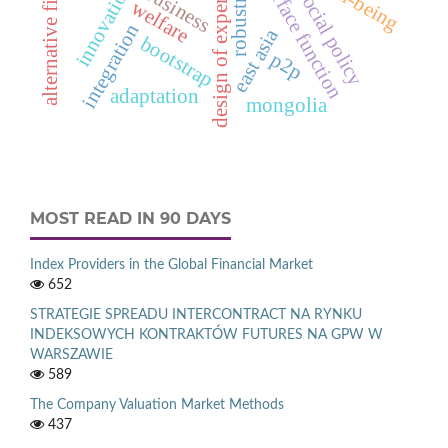
response surface function
design of experiments
alternative finance
robustness
well-being
innovation
business
social policy
welfare
integration
east asia
bootstrap
p2p
adaptation
mongolia
MOST READ IN 90 DAYS
Index Providers in the Global Financial Market
652
STRATEGIE SPREADU INTERCONTRACT NA RYNKU
INDEKSOWYCH KONTRAKTÓW FUTURES NA GPW W
WARSZAWIE
589
The Company Valuation Market Methods
437