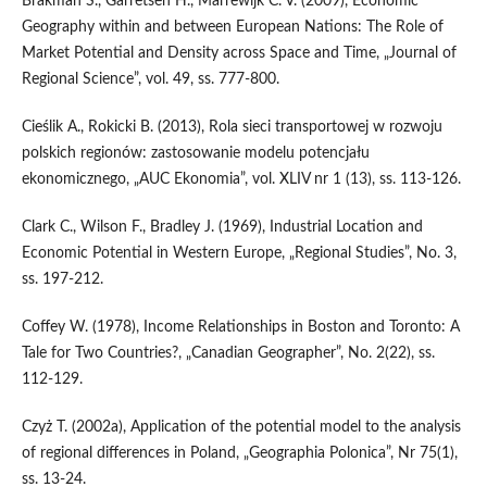
Brakman S., Garretsen H., Marrewijk C. V. (2009), Economic
Geography within and between European Nations: The Role of
Market Potential and Density across Space and Time, „Journal of
Regional Science”, vol. 49, ss. 777-800.
Cieślik A., Rokicki B. (2013), Rola sieci transportowej w rozwoju
polskich regionów: zastosowanie modelu potencjału
ekonomicznego, „AUC Ekonomia”, vol. XLIV nr 1 (13), ss. 113-126.
Clark C., Wilson F., Bradley J. (1969), Industrial Location and
Economic Potential in Western Europe, „Regional Studies”, No. 3,
ss. 197-212.
Coffey W. (1978), Income Relationships in Boston and Toronto: A
Tale for Two Countries?, „Canadian Geographer”, No. 2(22), ss.
112-129.
Czyż T. (2002a), Application of the potential model to the analysis
of regional differences in Poland, „Geographia Polonica”, Nr 75(1),
ss. 13-24.