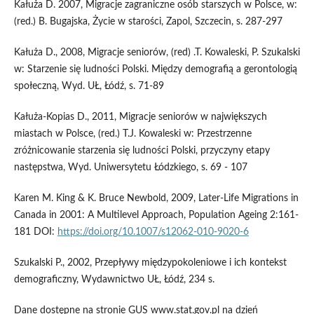
Kałuża D. 2007, Migracje zagraniczne osób starszych w Polsce, w:
(red.) B. Bugajska, Życie w starości, Zapol, Szczecin, s. 287-297
Kałuża D., 2008, Migracje seniorów, (red) .T. Kowaleski, P. Szukalski
w: Starzenie się ludności Polski. Między demografią a gerontologią
społeczną, Wyd. UŁ, Łódź, s. 71-89
Kałuża-Kopias D., 2011, Migracje seniorów w największych
miastach w Polsce, (red.) T.J. Kowaleski w: Przestrzenne
zróżnicowanie starzenia się ludności Polski, przyczyny etapy
następstwa, Wyd. Uniwersytetu Łódzkiego, s. 69 - 107
Karen M. King & K. Bruce Newbold, 2009, Later-Life Migrations in
Canada in 2001: A Multilevel Approach, Population Ageing 2:161-
181 DOI:
https://doi.org/10.1007/s12062-010-9020-6
Szukalski P., 2002, Przepływy międzypokoleniowe i ich kontekst
demograficzny, Wydawnictwo UŁ, Łódź, 234 s.
Dane dostępne na stronie GUS www.stat.gov.pl na dzień