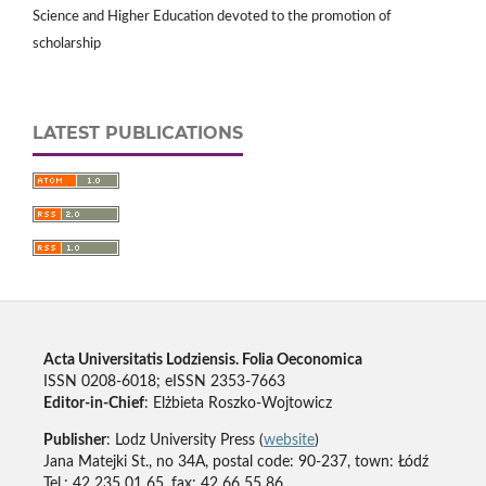
Science and Higher Education devoted to the promotion of
scholarship
LATEST PUBLICATIONS
Acta Universitatis Lodziensis. Folia Oeconomica
ISSN 0208-6018; eISSN 2353-7663
Editor-in-Chief
: Elżbieta Roszko-Wojtowicz
Publisher
: Lodz University Press (
website
)
Jana Matejki St., no 34A, postal code: 90-237, town: Łódź
Tel.: 42 235 01 65, fax: 42 66 55 86