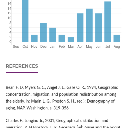
REFERENCES
Bean F. D, Myers G. C., Angel J. L., Galle O. R., 1994, Geographic
concentration, migration, and population redistribution among
the elderly, in: Marin L. G., Preston S. H., (ed.): Demography of
aging, NAP, Washington, s. 319-356
Charles F., Longino Jr., 2001, Geographical distribution and
migration, R. H.Binstock, L. K. Georgeds [w]: Aging and the Social