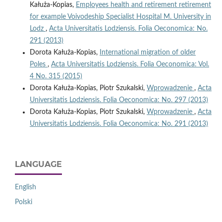
Kałuża-Kopias,
Employees health and retirement retirement
for example Voivodeship Specialist Hospital M. University in
Lodz
,
Acta Universitatis Lodziensis. Folia Oeconomica: No.
291 (2013)
Dorota Kałuża-Kopias,
International migration of older
Poles
,
Acta Universitatis Lodziensis. Folia Oeconomica: Vol.
4 No. 315 (2015)
Dorota Kałuża-Kopias, Piotr Szukalski,
Wprowadzenie
,
Acta
Universitatis Lodziensis. Folia Oeconomica: No. 297 (2013)
Dorota Kałuża-Kopias, Piotr Szukalski,
Wprowadzenie
,
Acta
Universitatis Lodziensis. Folia Oeconomica: No. 291 (2013)
LANGUAGE
English
Polski