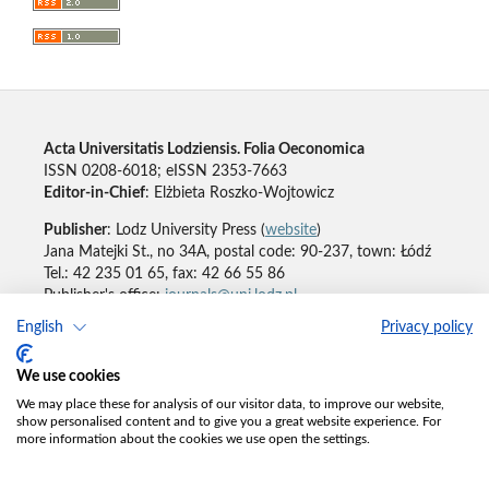
Acta Universitatis Lodziensis. Folia Oeconomica
ISSN 0208-6018; eISSN 2353-7663
Editor-in-Chief
: Elżbieta Roszko-Wojtowicz
Publisher
: Lodz University Press (
website
)
Jana Matejki St., no 34A, postal code: 90-237, town: Łódź
Tel.: 42 235 01 65, fax: 42 66 55 86
Publisher's office:
journals@uni.lodz.pl
English
Privacy policy
Accesibility declaration
We use cookies
We may place these for analysis of our visitor data, to improve our website,
show personalised content and to give you a great website experience. For
more information about the cookies we use open the settings.