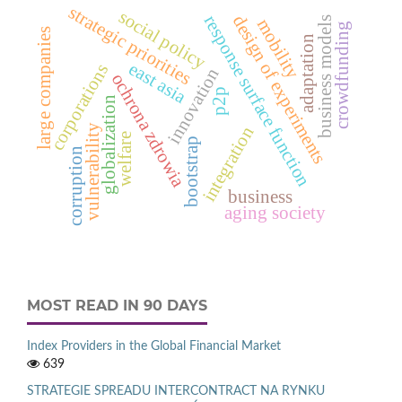
strategic priorities
social policy
design of experiments
response surface function
business models
mobility
crowdfunding
large companies
adaptation
east asia
corporations
innovation
ochrona zdrowia
p2p
globalization
vulnerability
integration
welfare
bootstrap
corruption
business
aging society
MOST READ IN 90 DAYS
Index Providers in the Global Financial Market
639
STRATEGIE SPREADU INTERCONTRACT NA RYNKU