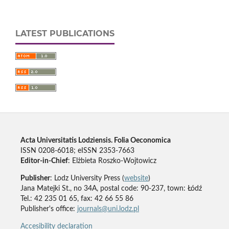
LATEST PUBLICATIONS
Acta Universitatis Lodziensis. Folia Oeconomica
ISSN 0208-6018; eISSN 2353-7663
Editor-in-Chief
: Elżbieta Roszko-Wojtowicz
Publisher
: Lodz University Press (
website
)
Jana Matejki St., no 34A, postal code: 90-237, town: Łódź
Tel.: 42 235 01 65, fax: 42 66 55 86
Publisher's office:
journals@uni.lodz.pl
Accesibility declaration