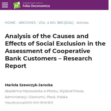
HOME
/
ARCHIVES
/
VOL. 4 NO. 369 (2024)
/
Articles
Analysis of the Causes and
Effects of Social Exclusion in the
Assessment of Cooperative
Bank Customers – Research
Report
Mariola Szewczyk-Jarocka
Akademia Mazowiecka w Płocku, Wydział Prawa,
Administracji i Ekonomii, Płock, Polska
https://orcid.org/0000-0001-9048-9513