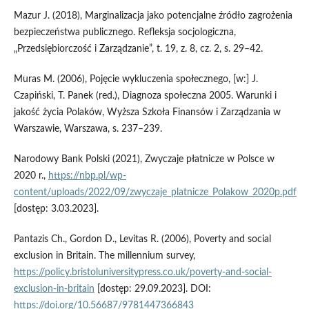
Mazur J. (2018), Marginalizacja jako potencjalne źródło zagrożenia
bezpieczeństwa publicznego. Refleksja socjologiczna,
„Przedsiębiorczość i Zarządzanie”, t. 19, z. 8, cz. 2, s. 29–42.
Muras M. (2006), Pojęcie wykluczenia społecznego, [w:] J.
Czapiński, T. Panek (red.), Diagnoza społeczna 2005. Warunki i
jakość życia Polaków, Wyższa Szkoła Finansów i Zarządzania w
Warszawie, Warszawa, s. 237–239.
Narodowy Bank Polski (2021), Zwyczaje płatnicze w Polsce w
2020 r.,
https://nbp.pl/wp-
content/uploads/2022/09/zwyczaje_platnicze_Polakow_2020p.pdf
[dostęp: 3.03.2023].
Pantazis Ch., Gordon D., Levitas R. (2006), Poverty and social
exclusion in Britain. The millennium survey,
https://policy.bristoluniversitypress.co.uk/poverty-and-social-
exclusion-in-britain
[dostęp: 29.09.2023]. DOI:
https://doi.org/10.56687/9781447366843