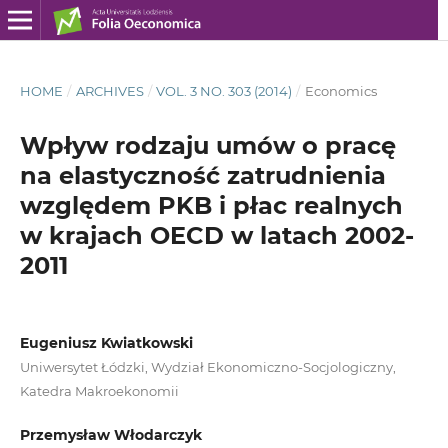
HOME
/
ARCHIVES
/
VOL. 3 NO. 303 (2014)
/
Economics
Wpływ rodzaju umów o pracę
na elastyczność zatrudnienia
względem PKB i płac realnych
w krajach OECD w latach 2002-
2011
Eugeniusz Kwiatkowski
Uniwersytet Łódzki, Wydział Ekonomiczno-Socjologiczny,
Katedra Makroekonomii
Przemysław Włodarczyk