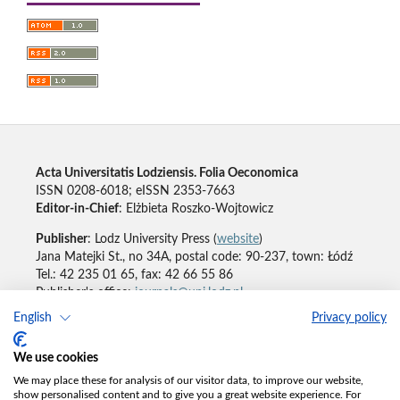
Acta Universitatis Lodziensis. Folia Oeconomica
ISSN 0208-6018; eISSN 2353-7663
Editor-in-Chief
: Elżbieta Roszko-Wojtowicz
Publisher
: Lodz University Press (
website
)
Jana Matejki St., no 34A, postal code: 90-237, town: Łódź
Tel.: 42 235 01 65, fax: 42 66 55 86
Publisher's office:
journals@uni.lodz.pl
English
Privacy policy
Accesibility declaration
We use cookies
We may place these for analysis of our visitor data, to improve our website,
show personalised content and to give you a great website experience. For