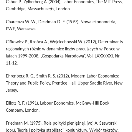
Cahuc P., Zylberberg A. (2004), Labor Economics, The MIT Press,
Cambridge, Massachusetts, London.
Charemza W. W., Deadman D. F. (1997), Nowa ekonometria,
PWE, Warszawa.
Ciżkowicz P., Rzońca A., Wojciechowski W. (2012), Determinanty
regionalnych różnic w dynamice liczby pracujących w Polsce w
latach 1999-2008, „Gospodarka Narodowa”, Vol. LXXX/XXI, Nr
11-12.
Ehrenberg R. G., Smith R. S. (2012), Modern Labor Economics:
Theory and Public Policy, Prentice Hall, Upper Saddle River, New
Jersey.
Elliott R. F. (1991), Labour Economics, McGraw-Hill Book
Company, London.
Friedman M. (1975), Rola polityki pieniężnej, [w:] A. Szeworski
(opr.), Teoria i polityka stabilizacji koniunktury. Wybór tekstów,