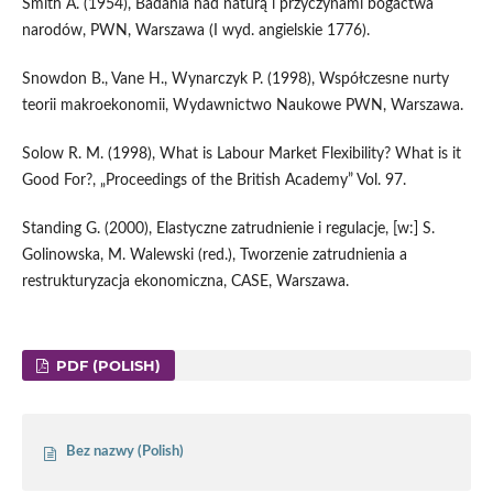
Smith A. (1954), Badania nad naturą i przyczynami bogactwa
narodów, PWN, Warszawa (I wyd. angielskie 1776).
Snowdon B., Vane H., Wynarczyk P. (1998), Współczesne nurty
teorii makroekonomii, Wydawnictwo Naukowe PWN, Warszawa.
Solow R. M. (1998), What is Labour Market Flexibility? What is it
Good For?, „Proceedings of the British Academy” Vol. 97.
Standing G. (2000), Elastyczne zatrudnienie i regulacje, [w:] S.
Golinowska, M. Walewski (red.), Tworzenie zatrudnienia a
restrukturyzacja ekonomiczna, CASE, Warszawa.
PDF (POLISH)
Bez nazwy (Polish)