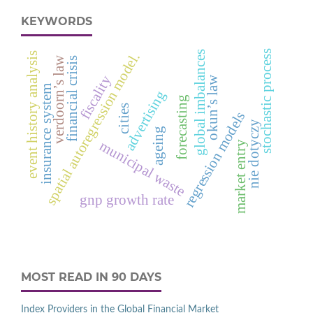
KEYWORDS
stochastic process
global imbalances
spatial autoregression model.
event history analysis
verdoorn’s law
financial crisis
fiscality
okun’s law
insurance system
advertising
forecasting
cities
regression models
nie dotyczy
ageing
municipal waste
market entry
gnp growth rate
MOST READ IN 90 DAYS
Index Providers in the Global Financial Market