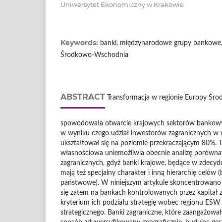
Uniwersytet Ekonomiczny w Krakowie
Keywords:
banki, międzynarodowe grupy bankowe,
Środkowo-Wschodnia
ABSTRACT
Transformacja w regionie Europy Śr
spowodowała otwarcie krajowych sektorów bankowyc
w wyniku czego udział inwestorów zagranicznych w w
ukształtował się na poziomie przekraczającym 80%. T
własnościowa uniemożliwia obecnie analizę porówn
zagranicznych, gdyż banki krajowe, będące w zdecyd
mają też specjalny charakter i inną hierarchię celów (
państwowe). W niniejszym artykule skoncentrowano
się zatem na bankach kontrolowanych przez kapitał z
kryterium ich podziału strategię wobec regionu ESW 
strategicznego. Banki zagraniczne, które zaangażowa