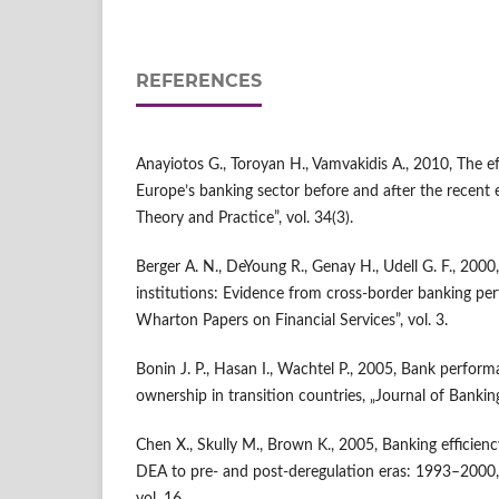
REFERENCES
Anayiotos G., Toroyan H., Vamvakidis A., 2010, The e
Europe’s banking sector before and after the recent e
Theory and Practice”, vol. 34(3).
Berger A. N., DeYoung R., Genay H., Udell G. F., 2000,
institutions: Evidence from cross-border banking pe
Wharton Papers on Financial Services”, vol. 3.
Bonin J. P., Hasan I., Wachtel P., 2005, Bank perform
ownership in transition countries, „Journal of Banking
Chen X., Skully M., Brown K., 2005, Banking efficienc
DEA to pre- and post-deregulation eras: 1993–2000
vol. 16.