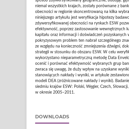
sposób zdywersyfikowany geograficznie, budując gęs
niemal wszystkich krajach, zostały porównane z bank
obecności w regionie skoncentrowaną na kilka wybr
niniejszego artykułu jest weryfikacja hipotezy badawcz
zdywersyfikowanej obecności na rynkach ESW pozwa
efektywność, poprzez zastosowanie wewnętrznych 
kapitału oraz informacji i doświadczeń pozyskanych 
pokryzysowym problem ten nabrał szczególnego znac
ze względu na konieczność zmniejszenia dźwigni, dok
strategii w stosunku do obszaru ESW. W celu weryfik
wykorzystano nieparametryczną metodę Data Envelo
ocenić i porównać efektywność wybranych grup bank
zwraca się uwagę, że duży wpływ na uzyskane wyni
stanowiących nakłady i wyniki, w artykule zestawion
modeli DEA (zróżnicowane nakłady i wyniki). Badani
siedmiu krajów ESW: Polski, Węgier, Czech, Słowacji, 
w okresie 2005–2011.
DOWNLOADS