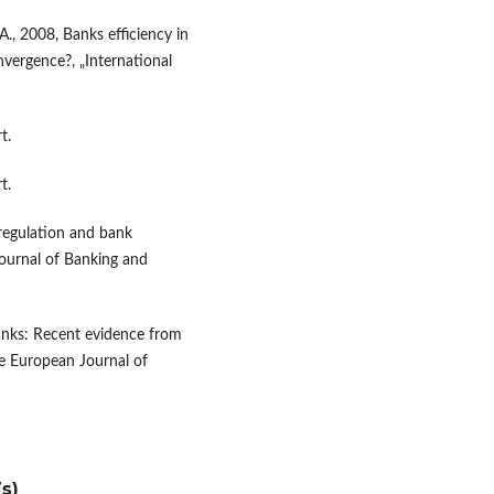
A., 2008, Banks efficiency in
vergence?, „International
t.
t.
eregulation and bank
Journal of Banking and
 banks: Recent evidence from
e European Journal of
s)