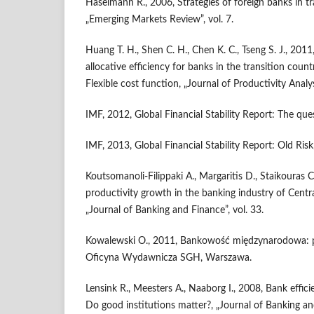
Haselmann R., 2006, Strategies of foreign banks in t
„Emerging Markets Review”, vol. 7.
Huang T. H., Shen C. H., Chen K. C., Tseng S. J., 201
allocative efficiency for banks in the transition count
Flexible cost function, „Journal of Productivity Analysi
IMF, 2012, Global Financial Stability Report: The quest 
IMF, 2013, Global Financial Stability Report: Old Risk
Koutsomanoli-Filippaki A., Margaritis D., Staikouras C
productivity growth in the banking industry of Centr
„Journal of Banking and Finance”, vol. 33.
Kowalewski O., 2011, Bankowość międzynarodowa: 
Oficyna Wydawnicza SGH, Warszawa.
Lensink R., Meesters A., Naaborg I., 2008, Bank effic
Do good institutions matter?, „Journal of Banking and