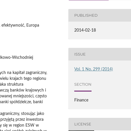
PUBLISHED
 efektywność, Europa
2014-02-18
ISSUE
odkowo-Wschodniej
Vol. 1 No. 299 (2014)
h na kapitał zagraniczny,
ielu krajach tego regionu
SECTION
aka struktura
awczą banków krajowych i
owanej mniejszości, często
Finance
banki spółdzielcze, banki
agraniczny, stosując jako
przyjętą przez inwestora
LICENSE
ły się w region ESW w