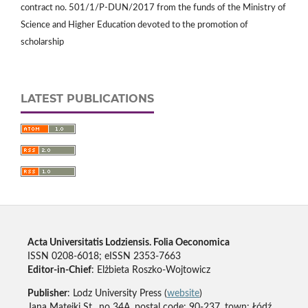
contract no. 501/1/P-DUN/2017 from the funds of the Ministry of
Science and Higher Education devoted to the promotion of
scholarship
LATEST PUBLICATIONS
Acta Universitatis Lodziensis. Folia Oeconomica
ISSN 0208-6018; eISSN 2353-7663
Editor-in-Chief
: Elżbieta Roszko-Wojtowicz
Publisher
: Lodz University Press (
website
)
Jana Matejki St., no 34A, postal code: 90-237, town: Łódź