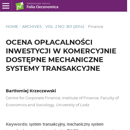
HOME
/
ARCHIVES
/
VOL. 2 NO. 301 (2014)
/
Finance
OCENA OPŁACALNOŚCI
INWESTYCJI W KOMERCYJNIE
DOSTĘPNE MECHANICZNE
SYSTEMY TRANSAKCYJNE
Bartłomiej Krzeczewski
Centre for Corporate Finance, Institute of Finance, Faculty of
Economics and Sociology, University of Lodz
Keywords:
system transakcyjny, mechaniczny system