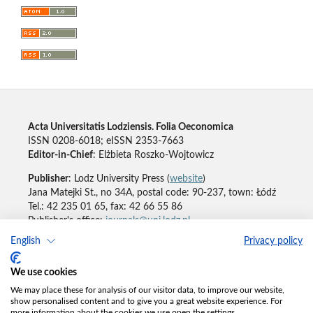
Acta Universitatis Lodziensis. Folia Oeconomica
ISSN 0208-6018; eISSN 2353-7663
Editor-in-Chief
: Elżbieta Roszko-Wojtowicz
Publisher
: Lodz University Press (
website
)
Jana Matejki St., no 34A, postal code: 90-237, town: Łódź
Tel.: 42 235 01 65, fax: 42 66 55 86
Publisher's office:
journals@uni.lodz.pl
English
Privacy policy
Accesibility declaration
We use cookies
We may place these for analysis of our visitor data, to improve our website,
show personalised content and to give you a great website experience. For
more information about the cookies we use open the settings.