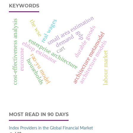
KEYWORDS
small area estimation
real wages
the wse
cost-effectiveness analysis
durable goods
gdp
architecture metamodel
demand
enterprise architecture
architecture models
eblup estimator
cart
eurozone
labour market
rao-yu model
households
MOST READ IN 90 DAYS
Index Providers in the Global Financial Market