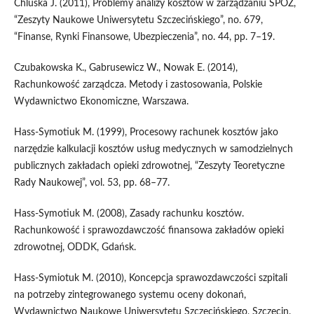
Chluska J. (2011), Problemy analizy kosztów w zarządzaniu SPOZ,
“Zeszyty Naukowe Uniwersytetu Szczecińskiego”, no. 679,
“Finanse, Rynki Finansowe, Ubezpieczenia”, no. 44, pp. 7–19.
Czubakowska K., Gabrusewicz W., Nowak E. (2014),
Rachunkowość zarządcza. Metody i zastosowania, Polskie
Wydawnictwo Ekonomiczne, Warszawa.
Hass‑Symotiuk M. (1999), Procesowy rachunek kosztów jako
narzędzie kalkulacji kosztów usług medycznych w samodzielnych
publicznych zakładach opieki zdrowotnej, “Zeszyty Teoretyczne
Rady Naukowej”, vol. 53, pp. 68–77.
Hass‑Symotiuk M. (2008), Zasady rachunku kosztów.
Rachunkowość i sprawozdawczość finansowa zakładów opieki
zdrowotnej, ODDK, Gdańsk.
Hass‑Symiotuk M. (2010), Koncepcja sprawozdawczości szpitali
na potrzeby zintegrowanego systemu oceny dokonań,
Wydawnictwo Naukowe Uniwersytetu Szczecińskiego, Szczecin.