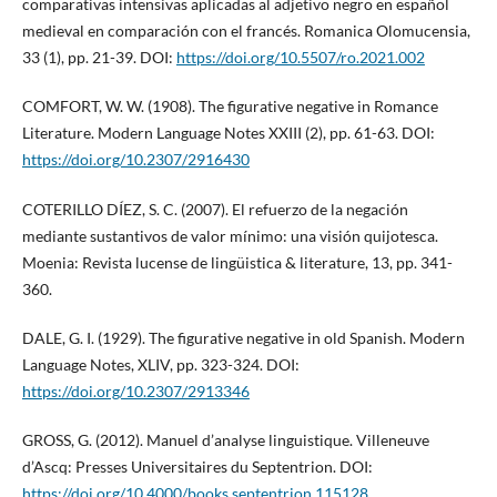
comparativas intensivas aplicadas al adjetivo negro en español
medieval en comparación con el francés. Romanica Olomucensia,
33 (1), pp. 21-39. DOI:
https://doi.org/10.5507/ro.2021.002
COMFORT, W. W. (1908). The figurative negative in Romance
Literature. Modern Language Notes XXIII (2), pp. 61-63. DOI:
https://doi.org/10.2307/2916430
COTERILLO DÍEZ, S. C. (2007). El refuerzo de la negación
mediante sustantivos de valor mínimo: una visión quijotesca.
Moenia: Revista lucense de lingüistica & literature, 13, pp. 341-
360.
DALE, G. I. (1929). The figurative negative in old Spanish. Modern
Language Notes, XLIV, pp. 323-324. DOI:
https://doi.org/10.2307/2913346
GROSS, G. (2012). Manuel d’analyse linguistique. Villeneuve
d’Ascq: Presses Universitaires du Septentrion. DOI:
https://doi.org/10.4000/books.septentrion.115128