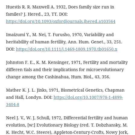
Huestis R. R. Maxwell A. 1932, Does family size run in
familes? J. Hered., 23, TT. DOI:
https://doi.org/10.1093/oxfordjournals.jhered.a103564
Imaizumi Y., M. Nei, T. Furusho, 1970, Variability and
heritability of human fertility, Ann. Hum. Genet., 33, 251.
DOI:
https://doi.org/10.1111/j.1469-1809.1970.tb01650.x
Johnston F. E., K. M. Kensinger, 1971, Fertility and mortality
differen tials and their implications for microevolutionary
change among the Cashinahua, Hum. Biol., 43, 356.
Mather K. J. L. Jinks, 1971, Biometrical Genetics, Chapman
and Hall, Londyn. DOI:
https://doi.org/10.1007/978-1-4899-
3404-8
Neel J. V., W. J, Schull, 1972, Differential fertility and human
evolution, [w:] Evolutionary Biology (red. T. Dobzhansky, M.
K. Hecht, W.C. Steere), Appleton-Century-Crofts, Nowy Jork,