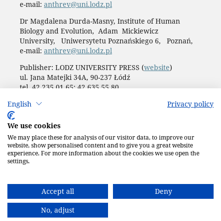
e-mail:
anthrev@uni.lodz.pl
Dr Magdalena Durda-Masny, Institute of Human
Biology and Evolution, Adam Mickiewicz
University, Uniwersytetu Poznańskiego 6, Poznań,
e-mail:
anthrev@uni.lodz.pl
Publisher: LODZ UNIVERSITY PRESS (
website
)
ul. Jana Matejki 34A, 90-237 Łódź
tel. 42 235 01 65; 42 635 55 80
Biuro:
journals@uni.lodz.pl
English
Privacy policy
Accesibility declaration
We use cookies
We may place these for analysis of our visitor data, to improve our
website, show personalised content and to give you a great website
experience. For more information about the cookies we use open the
settings.
Accept all
Deny
No, adjust