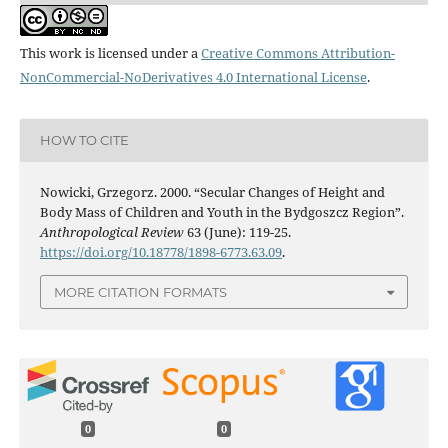
This work is licensed under a
Creative Commons Attribution-
NonCommercial-NoDerivatives 4.0 International License
.
HOW TO CITE
Nowicki, Grzegorz. 2000. “Secular Changes of Height and
Body Mass of Children and Youth in the Bydgoszcz Region”.
Anthropological Review
63 (June): 119-25.
https://doi.org/10.18778/1898-6773.63.09
.
MORE CITATION FORMATS
0
0