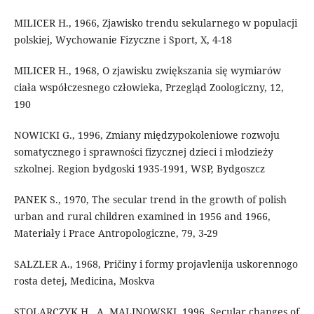
MILICER H., 1966, Zjawisko trendu sekularnego w populacji
polskiej, Wychowanie Fizyczne i Sport, X, 4-18
MILICER H., 1968, O zjawisku zwiększania się wymiarów
ciała współczesnego człowieka, Przegląd Zoologiczny, 12,
190
NOWICKI G., 1996, Zmiany międzypokoleniowe rozwoju
somatycznego i sprawności fizycznej dzieci i młodzieży
szkolnej. Region bydgoski 1935-1991, WSP, Bydgoszcz
PANEK S., 1970, The secular trend in the growth of polish
urban and rural children examined in 1956 and 1966,
Materiały i Prace Antropologiczne, 79, 3-29
SALZLER A., 1968, Pričiny i formy projavlenija uskorennogo
rosta detej, Medicina, Moskva
STOLARCZYK H., A. MALINOWSKI, 1996, Secular changes of