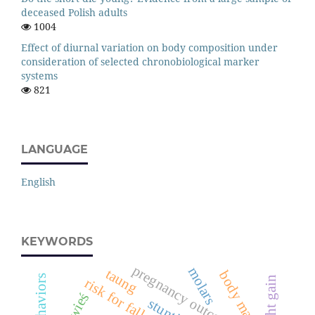
deceased Polish adults
1004
Effect of diurnal variation on body composition under
consideration of selected chronobiological marker
systems
821
LANGUAGE
English
KEYWORDS
pregnancy outcome
molars
taung
body mass
risk for falls
stunting