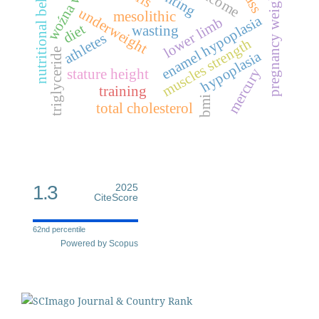
nutritional behaviors
pregnancy weight gain
woźna wieś
underweight
mesolithic
enamel hypoplasia
lower limb
diet
wasting
athletes
muscles strength
triglyceride
hypoplasia
mercury
stature height
training
bmi
total cholesterol
1.3
2025
CiteScore
62nd percentile
Powered by Scopus