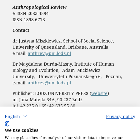
Anthropological Review
e-ISSN 2083-4594
ISSN 1898-6773
Contact
dr Justyna Miszkiewicz, School of Social Science,
University of Queensland, Brisbane, Australia
e-mail:
anthrev@uni.lodz.pl
Dr Magdalena Durda-Masny, Institute of Human
Biology and Evolution, Adam Mickiewicz
University, Uniwersytetu Poznańskiego 6, Poznań,
e-mail:
anthrev@uni.lodz.pl
Publisher: LODZ UNIVERSITY PRESS (
website
)
ul. Jana Matejki 34A, 90-237 Łódź
tel. 42 235 01 65; 42 635 55 80
Biuro:
journals@uni.lodz.pl
English
Privacy policy
Accesibility declaration
We use cookies
We may place these for analysis of our visitor data, to improve our