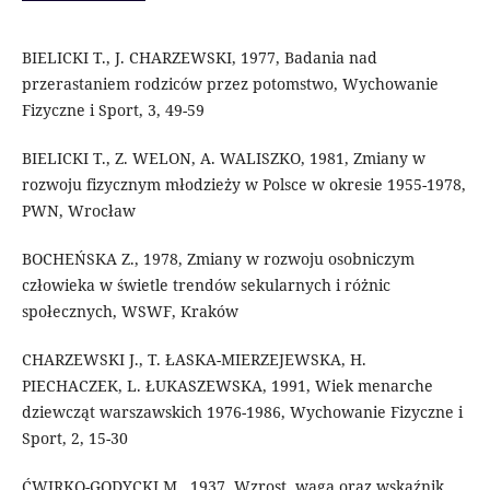
BIELICKI T., J. CHARZEWSKI, 1977, Badania nad
przerastaniem rodziców przez potomstwo, Wychowanie
Fizyczne i Sport, 3, 49-59
BIELICKI T., Z. WELON, A. WALISZKO, 1981, Zmiany w
rozwoju fizycznym młodzieży w Polsce w okresie 1955-1978,
PWN, Wrocław
BOCHEŃSKA Z., 1978, Zmiany w rozwoju osobniczym
człowieka w świetle trendów sekularnych i różnic
społecznych, WSWF, Kraków
CHARZEWSKI J., T. ŁASKA-MIERZEJEWSKA, H.
PIECHACZEK, L. ŁUKASZEWSKA, 1991, Wiek menarche
dziewcząt warszawskich 1976-1986, Wychowanie Fizyczne i
Sport, 2, 15-30
ĆWIRKO-GODYCKI M., 1937, Wzrost, waga oraz wskaźnik