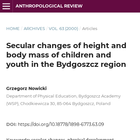
ANTHROPOLOGICAL REVIEW
HOME
/
ARCHIVES
/
VOL. 63 (2000)
/
Articles
Secular changes of height and
body mass of children and
youth in the Bydgoszcz region
Grzegorz Nowicki
Department of Physical Education, Bydgoszcz Academy
(WSP), Chodkiewicza 30, 85-064 Bydgoszcz, Poland
DOI:
https://doi.org/10.18778/1898-6773.63.09
secular changes, physical development,