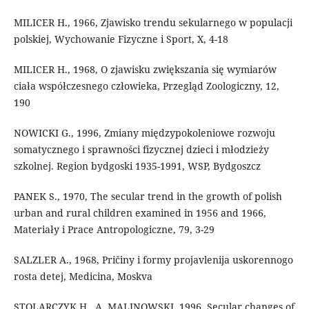
MILICER H., 1966, Zjawisko trendu sekularnego w populacji
polskiej, Wychowanie Fizyczne i Sport, X, 4-18
MILICER H., 1968, O zjawisku zwiększania się wymiarów
ciała współczesnego człowieka, Przegląd Zoologiczny, 12,
190
NOWICKI G., 1996, Zmiany międzypokoleniowe rozwoju
somatycznego i sprawności fizycznej dzieci i młodzieży
szkolnej. Region bydgoski 1935-1991, WSP, Bydgoszcz
PANEK S., 1970, The secular trend in the growth of polish
urban and rural children examined in 1956 and 1966,
Materiały i Prace Antropologiczne, 79, 3-29
SALZLER A., 1968, Pričiny i formy projavlenija uskorennogo
rosta detej, Medicina, Moskva
STOLARCZYK H., A. MALINOWSKI, 1996, Secular changes of