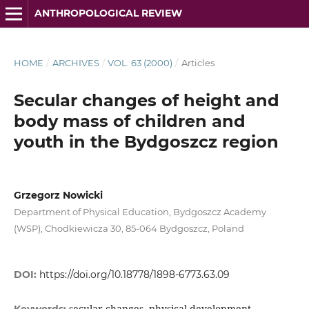
ANTHROPOLOGICAL REVIEW
HOME
/
ARCHIVES
/
VOL. 63 (2000)
/
Articles
Secular changes of height and
body mass of children and
youth in the Bydgoszcz region
Grzegorz Nowicki
Department of Physical Education, Bydgoszcz Academy
(WSP), Chodkiewicza 30, 85-064 Bydgoszcz, Poland
DOI:
https://doi.org/10.18778/1898-6773.63.09
secular changes, physical development,