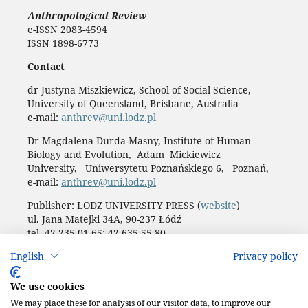
Anthropological Review
e-ISSN 2083-4594
ISSN 1898-6773
Contact
dr Justyna Miszkiewicz, School of Social Science,
University of Queensland, Brisbane, Australia
e-mail:
anthrev@uni.lodz.pl
Dr Magdalena Durda-Masny, Institute of Human
Biology and Evolution, Adam Mickiewicz
University, Uniwersytetu Poznańskiego 6, Poznań,
e-mail:
anthrev@uni.lodz.pl
Publisher: LODZ UNIVERSITY PRESS (
website
)
ul. Jana Matejki 34A, 90-237 Łódź
tel. 42 235 01 65; 42 635 55 80
Biuro:
journals@uni.lodz.pl
English
Privacy policy
Accesibility declaration
We use cookies
We may place these for analysis of our visitor data, to improve our