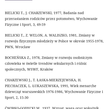
BIELICKI T., J. CHARZEWSKI, 1977, Badania nad
przerastaniem rodziców przez potomstwo, Wychowanie
Fizyczne i Sport, 3, 49-59
BIELICKI T., Z. WELON, A. WALISZKO, 1981, Zmiany w
rozwoju fizycznym młodzieży w Polsce w okresie 1955-1978,
PWN, Wrocław
BOCHEŃSKA Z., 1978, Zmiany w rozwoju osobniczym
człowieka w świetle trendów sekularnych i różnic
społecznych, WSWF, Kraków
CHARZEWSKI J., T. ŁASKA-MIERZEJEWSKA, H.
PIECHACZEK, L. ŁUKASZEWSKA, 1991, Wiek menarche
dziewcząt warszawskich 1976-1986, Wychowanie Fizyczne i
Sport, 2, 15-30
ĆWIRKO-GODYCKI M., 1937, Wzrost, waga oraz wskaźnik