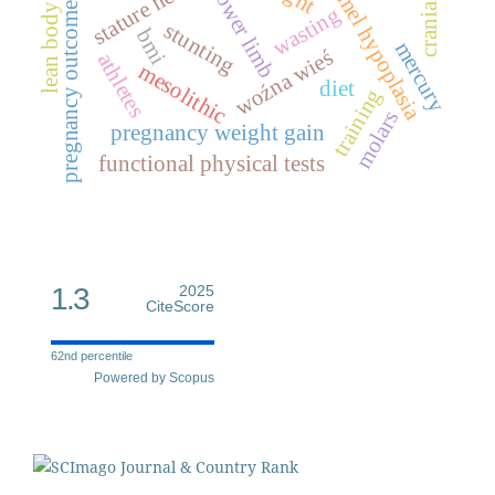
lean body mass
enamel hypoplasia
stature height
lower limb
pregnancy outcome
wasting
stunting
bmi
mercury
woźna wieś
athletes
mesolithic
diet
training
molars
pregnancy weight gain
functional physical tests
1.3
2025
CiteScore
62nd percentile
Powered by Scopus