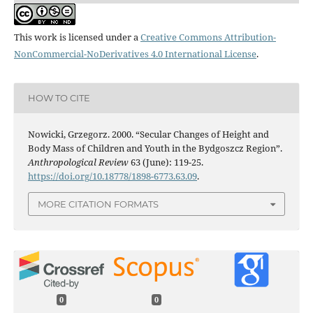
This work is licensed under a
Creative Commons Attribution-
NonCommercial-NoDerivatives 4.0 International License
.
HOW TO CITE
Nowicki, Grzegorz. 2000. “Secular Changes of Height and
Body Mass of Children and Youth in the Bydgoszcz Region”.
Anthropological Review
63 (June): 119-25.
https://doi.org/10.18778/1898-6773.63.09
.
MORE CITATION FORMATS
0
0