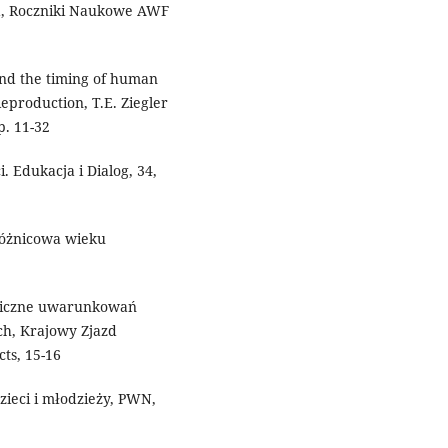
a, Roczniki Naukowe AWF
and the timing of human
eproduction, T.E. Ziegler
p. 11-32
 Edukacja i Dialog, 34,
 różnicowa wieku
ogiczne uwarunkowań
h, Krajowy Zjazd
ts, 15-16
ieci i młodzieży, PWN,