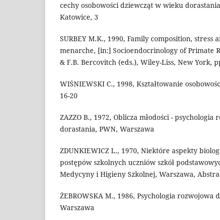
cechy osobowości dziewcząt w wieku dorastani
Katowice, 3
SURBEY M.K., 1990, Family composition, stress 
menarche, [in:] Socioendocrinology of Primate R
& F.B. Bercovitch (eds.), Wiley-Liss, New York, p
WIŚNIEWSKI C., 1998, Kształtowanie osobowości.
16-20
ZAZZO B., 1972, Oblicza młodości - psychologia
dorastania, PWN, Warszawa
ZDUNKIEWICZ L., 1970, Niektóre aspekty biol
postępów szkolnych uczniów szkół podstawowyc
Medycyny i Higieny Szkolnej, Warszawa, Abstrac
ŻEBROWSKA M., 1986, Psychologia rozwojowa dz
Warszawa