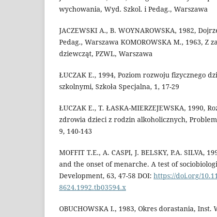
wychowania, Wyd. Szkol. i Pedag., Warszawa
JACZEWSKI A., B. WOYNAROWSKA, 1982, Dojrzew
Pedag., Warszawa KOMOROWSKA M., 1963, Z za
dziewcząt, PZWL, Warszawa
ŁUCZAK E., 1994, Poziom rozwoju fizycznego dzi
szkolnymi, Szkoła Specjalna, 1, 17-29
ŁUCZAK E., T. ŁASKA-MIERZEJEWSKA, 1990, Rozw
zdrowia dzieci z rodzin alkoholicznych, Probl
9, 140-143
MOFFIT T.E., A. CASPI, J. BELSKY, P.A. SILVA, 1
and the onset of menarche. A test of sociobiolog
Development, 63, 47-58 DOI:
https://doi.org/10.1
8624.1992.tb03594.x
OBUCHOWSKA I., 1983, Okres dorastania, Inst. W