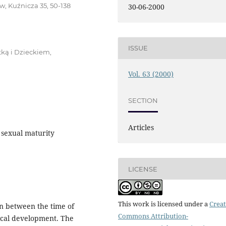
w, Kuźnicza 35, 50-138
30-06-2000
ISSUE
tką i Dzieckiem,
Vol. 63 (2000)
SECTION
Articles
 sexual maturity
LICENSE
This work is licensed under a
Creat
on between the time of
Commons Attribution-
hical development. The