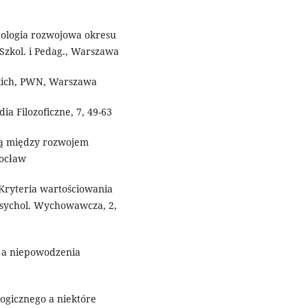
hologia rozwojowa okresu
zkol. i Pedag., Warszawa
kich, PWN, Warszawa
a Filozoficzne, 7, 49-63
ią między rozwojem
rocław
ryteria wartościowania
Psychol. Wychowawcza, 2,
 a niepowodzenia
ogicznego a niektóre