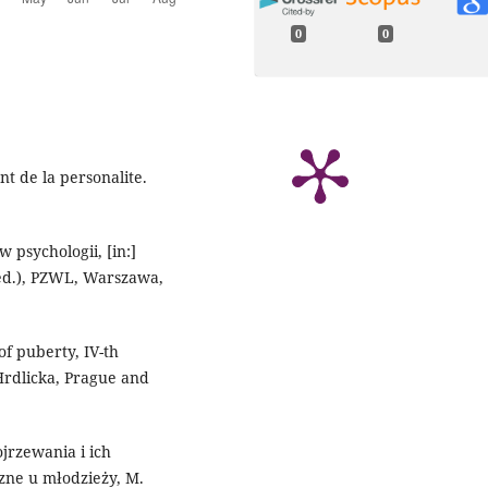
0
0
t de la personalite.
psychologii, [in:]
ed.), PZWL, Warszawa,
f puberty, IV-th
Hrdlicka, Prague and
jrzewania i ich
czne u młodzieży, M.