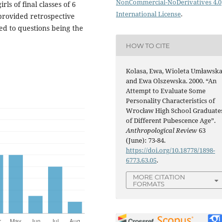
NonCommercial-NoDerivatives 4.0
ls of final classes of 6
International License
.
 provided retrospective
ed to questions being the
HOW TO CITE
Kolasa, Ewa, Wioleta Umławska
and Ewa Olszewska. 2000. “An
Attempt to Evaluate Some
Personality Characteristics of
Wrocław High School Graduate
of Different Pubescence Age”.
Anthropological Review
63
(June): 73-84.
https://doi.org/10.18778/1898-
6773.63.05
.
MORE CITATION
FORMATS