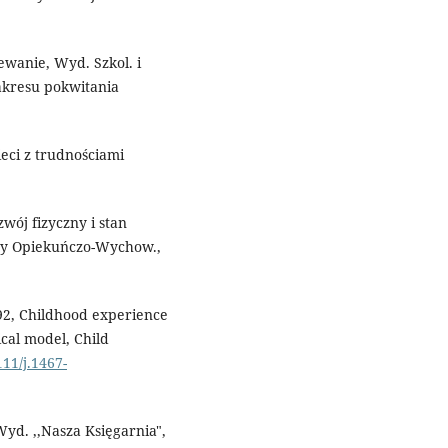
anie, Wyd. Szkol. i
kresu pokwitania
eci z trudnościami
ój fizyczny i stan
emy Opiekuńczo-Wychow.,
992, Childhood experience
ical model, Child
111/j.1467-
yd. ,,Nasza Księgarnia",