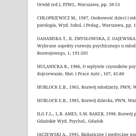
Orwid (ed.), PZWL, Warszawa, pp. 38-53
CHŁOPKIEWICZ M., 1987, Osobowość dzieci i mło
patologia, Wyd. Szkol. i Pedag., Warszawa, pp. 
GADAMSKA T., K. ZMYSŁOWSKA, Z. GAJEWSKA-
Wybrane aspekty rozwoju psychicznego u młod
Rozwojowego, 1, 191-205
HULANICKA B., 1986, O wpływie czynników psy
dojrzewanie, Mat. i Prace Antr., 107, 45-80
HURLOCK E.B., 1965, Rozwój młodzieży, PWN, 
HURLOCK E.B., 1985, Rozwój dziecka, PWN, Wa
ILG F.L., L.B. AMES, S.M. BAKER, 1998, Rozwój p
Gdańskie Wyd. Psychol., Gdańsk
JACZEWSKI A., 1995, Biologiczne i medyczne po