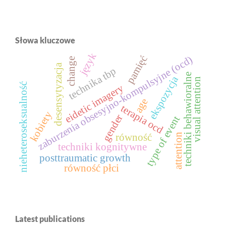
Słowa kluczowe
język
pamięć
zaburzenia obsesyjno-kompulsyjne (ocd)
change
desensytyzacja
technika tbp
techniki behawioralne
ekspozycja
visual attention
nieheteroseksualność
eidetic imagery
age
terapia ocd
kobiety
gender
type of event
attention
równość
techniki kognitywne
posttraumatic growth
równość płci
Latest publications