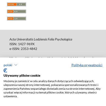
Acta Universitatis Lodziensis Folia Psychologica
ISSN: 1427-969X
e-ISSN: 2353-4842
Wydawca: Wydawnictwo Uniwersytetu Łódzkiego (
www
)
Jana Matejki St., no 34A, 90-237 Łódź, Poland
polski
Polityka prywatności
Tel.: 42 235 01 65, fax: 42 66 55 86
Biuro: journals@uni.lodz.pl
Używamy plików cookie
Możemy je zamieścić w celu analizy danych dotyczących odwiedzających,
Deklaracja dostępności
ulepszenia naszej strony internetowej, pokazania spersonalizowanych treści i
zapewnienia Państwu wspaniałego doświadczenia na stronie internetowej. Aby
uzyskać więcej informacji na temat plików cookie, których używamy, otwórz
ustawienia.