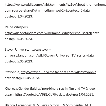
https://www.reddit.com/r/lgbt/comments/jzz1ey/about_the_nonhum
utm_source=share&utm_medium=web2x&context=3
data
dostępu 1.04.2023.
Raine Whispers,
https://disney.fandom.com/wiki/Raine_Whispers?so=search
data
dostępu 5.05.2023.
Steven Universe,
https://steven-
universe.fandom.com/wiki/Steven_Universe_(TV_series)
data
dostępu 5.05.2023.
Stevonnie,
https://steven-universe.fandom.com/wiki/Stevonnie
data dostępu 5.05.2023.
Xhoreya, Gender fluidity/ non-binary rep in film and TV (video
essay),
https://youtu.be/V8BLXIa9Ito
data dostępu 1.04.2023.
Blanco-Fernández, V., Villegas-Simón, I. & Soto-Sanfiel, M. T.