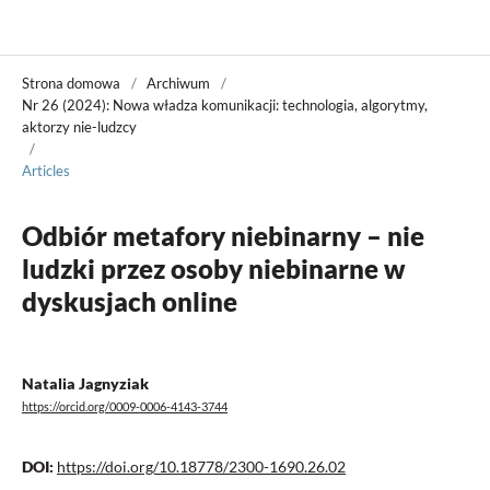
Władza Sądzenia
Strona domowa
/
Archiwum
/
Nr 26 (2024): Nowa władza komunikacji: technologia, algorytmy,
aktorzy nie-ludzcy
/
Articles
Odbiór metafory niebinarny – nie
ludzki przez osoby niebinarne w
dyskusjach online
Natalia Jagnyziak
https://orcid.org/0009-0006-4143-3744
DOI:
https://doi.org/10.18778/2300-1690.26.02