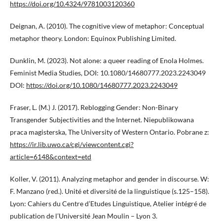
https://doi.org/10.4324/9781003120360
Deignan, A. (2010). The cognitive view of metaphor: Conceptual
metaphor theory. London: Equinox Publishing Limited.
Dunklin, M. (2023). Not alone: a queer reading of Enola Holmes.
Feminist Media Studies, DOI: 10.1080/14680777.2023.2243049
DOI:
https://doi.org/10.1080/14680777.2023.2243049
Fraser, L. (M.) J. (2017). Reblogging Gender: Non-Binary
Transgender Subjectivities and the Internet. Niepublikowana
praca magisterska, The University of Western Ontario. Pobrane z:
https://ir.lib.uwo.ca/cgi/viewcontent.cgi?
article=6148&context=etd
Koller, V. (2011). Analyzing metaphor and gender in discourse. W:
F. Manzano (red.). Unité et diversité de la linguistique (s.125–158).
Lyon: Cahiers du Centre d’Etudes Linguistique, Atelier intégré de
publication de l’Université Jean Moulin – Lyon 3.