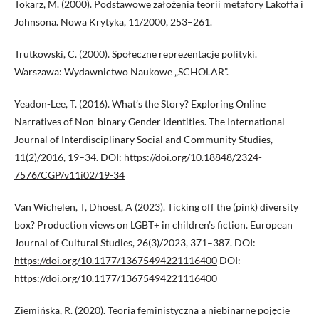
Tokarz, M. (2000). Podstawowe założenia teorii metafory Lakoffa i
Johnsona. Nowa Krytyka, 11/2000, 253–261.
Trutkowski, C. (2000). Społeczne reprezentacje polityki.
Warszawa: Wydawnictwo Naukowe „SCHOLAR”.
Yeadon-Lee, T. (2016). What’s the Story? Exploring Online
Narratives of Non-binary Gender Identities. The International
Journal of Interdisciplinary Social and Community Studies,
11(2)/2016, 19–34. DOI:
https://doi.org/10.18848/2324-
7576/CGP/v11i02/19-34
Van Wichelen, T, Dhoest, A (2023). Ticking off the (pink) diversity
box? Production views on LGBT+ in children’s fiction. European
Journal of Cultural Studies, 26(3)/2023, 371–387. DOI:
https://doi.org/10.1177/13675494221116400
DOI:
https://doi.org/10.1177/13675494221116400
Ziemińska, R. (2020). Teoria feministyczna a niebinarne pojęcie