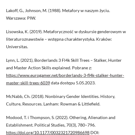
Lakoff, G., Johnson, M. (1988). Metafory w naszym życiu.
Warszawa: PIW.
Lisowska, K. (2019). Metaforyczność w dyskursie genderowym w
literaturoznawstwie – wstępna charakterystyka. Kraków:
Universitas.
Lynn, L. (2021), Borderlands 3 Fl4k Skill Trees – Stalker, Hunter
and Master Action Skills explained. Pobrane z:
https://www.eurogamer.net/borderlands-3-fl4k-stalker-hunter-
master-skill-trees-6039
data dostępu 5.05.2023.
McNabb, Ch. (2018). Nonbinary Gender Identities. History,
Culture, Resources. Lanham: Rowman & Littlefield.
Modood, T. i Thompson, S. (2022). Othering, Alienation and
Establishment. Political Studies, 70(3), 780–796.
https://doi.org/10.1177/0032321720986698
DOI: