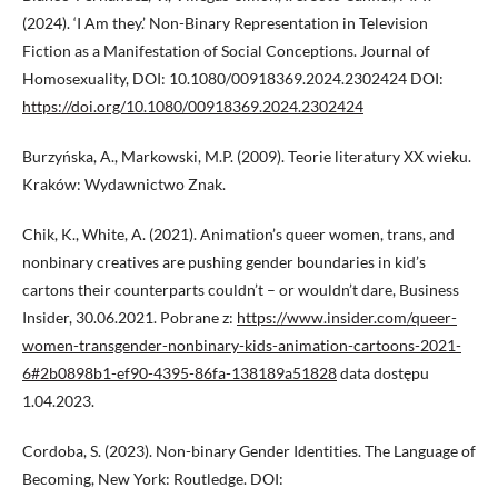
(2024). ‘I Am they.’ Non-Binary Representation in Television
Fiction as a Manifestation of Social Conceptions. Journal of
Homosexuality, DOI: 10.1080/00918369.2024.2302424 DOI:
https://doi.org/10.1080/00918369.2024.2302424
Burzyńska, A., Markowski, M.P. (2009). Teorie literatury XX wieku.
Kraków: Wydawnictwo Znak.
Chik, K., White, A. (2021). Animation’s queer women, trans, and
nonbinary creatives are pushing gender boundaries in kid’s
cartons their counterparts couldn’t – or wouldn’t dare, Business
Insider, 30.06.2021. Pobrane z:
https://www.insider.com/queer-
women-transgender-nonbinary-kids-animation-cartoons-2021-
6#2b0898b1-ef90-4395-86fa-138189a51828
data dostępu
1.04.2023.
Cordoba, S. (2023). Non-binary Gender Identities. The Language of
Becoming, New York: Routledge. DOI: