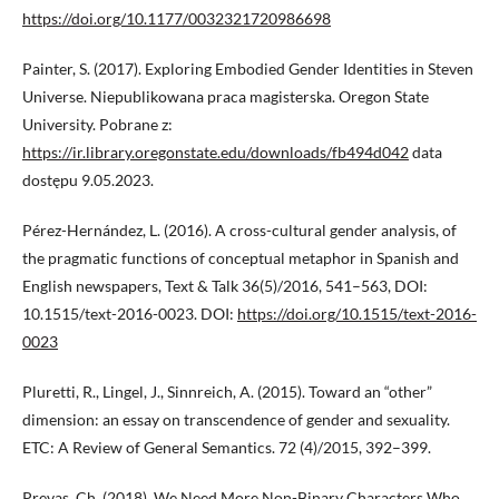
https://doi.org/10.1177/0032321720986698
Painter, S. (2017). Exploring Embodied Gender Identities in Steven
Universe. Niepublikowana praca magisterska. Oregon State
University. Pobrane z:
https://ir.library.oregonstate.edu/downloads/fb494d042
data
dostępu 9.05.2023.
Pérez-Hernández, L. (2016). A cross-cultural gender analysis, of
the pragmatic functions of conceptual metaphor in Spanish and
English newspapers, Text & Talk 36(5)/2016, 541–563, DOI:
10.1515/text-2016-0023. DOI:
https://doi.org/10.1515/text-2016-
0023
Pluretti, R., Lingel, J., Sinnreich, A. (2015). Toward an “other”
dimension: an essay on transcendence of gender and sexuality.
ETC: A Review of General Semantics. 72 (4)/2015, 392–399.
Prevas, Ch. (2018). We Need More Non-Binary Characters Who