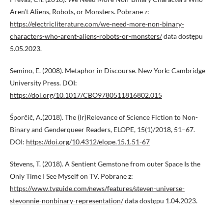
Aren’t Aliens, Robots, or Monsters. Pobrane z:
https://electricliterature.com/we-need-more-non-binary-
characters-who-arent-aliens-robots-or-monsters/
data dostępu
5.05.2023.
Semino, E. (2008). Metaphor in Discourse. New York: Cambridge
University Press. DOI:
https://doi.org/10.1017/CBO9780511816802.015
Šporčič, A.(2018). The (Ir)Relevance of Science Fiction to Non-
Binary and Genderqueer Readers, ELOPE, 15(1)/2018, 51–67.
DOI:
https://doi.org/10.4312/elope.15.1.51-67
Stevens, T. (2018). A Sentient Gemstone from outer Space Is the
Only Time I See Myself on TV. Pobrane z:
https://www.tvguide.com/news/features/steven-universe-
stevonnie-nonbinary-representation/
data dostępu 1.04.2023.