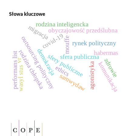
Słowa kluczowe
rodzina inteligencka
migracja
obyczajowość przedślubna
covid-19
outsourcing polityczny
mouffe
rynek polityczny
demokracja
rodzina chłopska
habermas
performans list
sfery publiczne
sfera publiczna
zdrowie
vr
komunikacja
agonistyka
ethics
wasyl stus
samwydaw