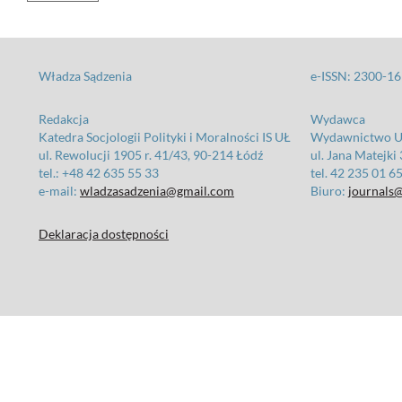
Władza Sądzenia
e-ISSN: 2300-1
Redakcja
Wydawca
Katedra Socjologii Polityki i Moralności IS UŁ
Wydawnictwo Un
ul. Rewolucji 1905 r. 41/43, 90-214 Łódź
ul. Jana Matejki
tel.: +48 42 635 55 33
tel. 42 235 01 6
e-mail:
wladzasadzenia@gmail.com
Biuro:
journals@
Deklaracja dostępności